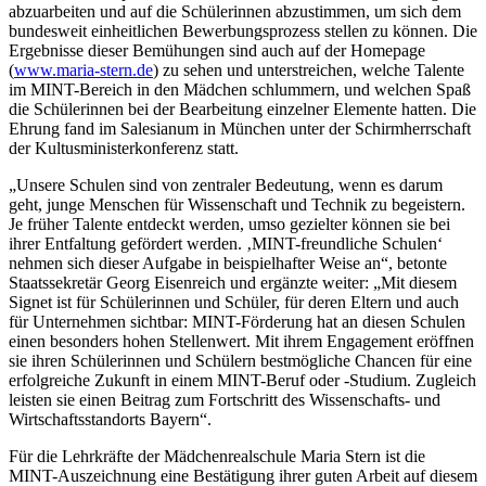
abzuarbeiten und auf die Schülerinnen abzustimmen, um sich dem
bundesweit einheitlichen Bewerbungsprozess stellen zu können. Die
Ergebnisse dieser Bemühungen sind auch auf der Homepage
(
www.maria-stern.de
) zu sehen und unterstreichen, welche Talente
im MINT-Bereich in den Mädchen schlummern, und welchen Spaß
die Schülerinnen bei der Bearbeitung einzelner Elemente hatten. Die
Ehrung fand im Salesianum in München unter der Schirmherrschaft
der Kultusministerkonferenz statt.
„Unsere Schulen sind von zentraler Bedeutung, wenn es darum
geht, junge Menschen für Wissenschaft und Technik zu begeistern.
Je früher Talente entdeckt werden, umso gezielter können sie bei
ihrer Entfaltung gefördert werden. ‚MINT-freundliche Schulen‘
nehmen sich dieser Aufgabe in beispielhafter Weise an“, betonte
Staatssekretär Georg Eisenreich und ergänzte weiter: „Mit diesem
Signet ist für Schülerinnen und Schüler, für deren Eltern und auch
für Unternehmen sichtbar: MINT-Förderung hat an diesen Schulen
einen besonders hohen Stellenwert. Mit ihrem Engagement eröffnen
sie ihren Schülerinnen und Schülern bestmögliche Chancen für eine
erfolgreiche Zukunft in einem MINT-Beruf oder -Studium. Zugleich
leisten sie einen Beitrag zum Fortschritt des Wissenschafts- und
Wirtschaftsstandorts Bayern“.
Für die Lehrkräfte der Mädchenrealschule Maria Stern ist die
MINT-Auszeichnung eine Bestätigung ihrer guten Arbeit auf diesem