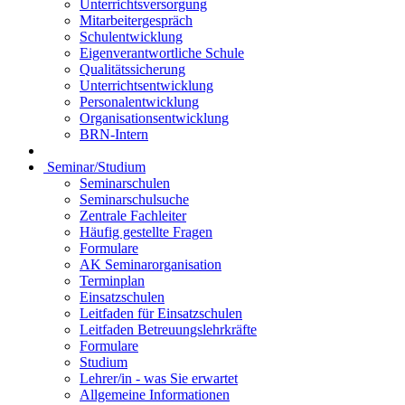
Unterrichtsversorgung
Mitarbeitergespräch
Schulentwicklung
Eigenverantwortliche Schule
Qualitätssicherung
Unterrichtsentwicklung
Personalentwicklung
Organisationsentwicklung
BRN-Intern
Seminar/Studium
Seminarschulen
Seminarschulsuche
Zentrale Fachleiter
Häufig gestellte Fragen
Formulare
AK Seminarorganisation
Terminplan
Einsatzschulen
Leitfaden für Einsatzschulen
Leitfaden Betreuungslehrkräfte
Formulare
Studium
Lehrer/in - was Sie erwartet
Allgemeine Informationen