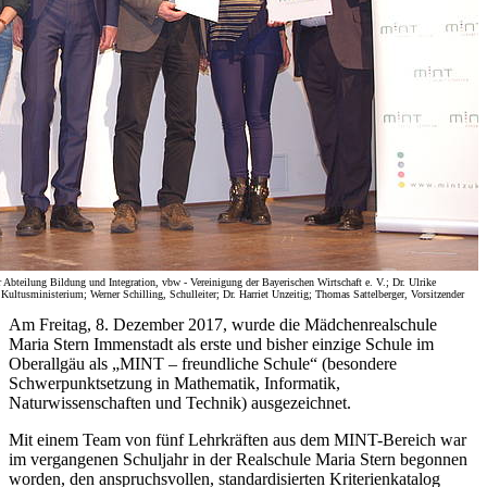
er Abteilung Bildung und Integration, vbw - Vereinigung der Bayerischen Wirtschaft e. V.; Dr. Ulrike
Kultusministerium; Werner Schilling, Schulleiter; Dr. Harriet Unzeitig; Thomas Sattelberger, Vorsitzender
Am Freitag, 8. Dezember 2017, wurde die Mädchenrealschule
Maria Stern Immenstadt als erste und bisher einzige Schule im
Oberallgäu als „MINT – freundliche Schule“ (besondere
Schwerpunktsetzung in Mathematik, Informatik,
Naturwissenschaften und Technik) ausgezeichnet.
Mit einem Team von fünf Lehrkräften aus dem MINT-Bereich war
im vergangenen Schuljahr in der Realschule Maria Stern begonnen
worden, den anspruchsvollen, standardisierten Kriterienkatalog