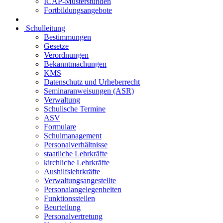
ICAP-Musterstunden
Fortbildungsangebote
Schulleitung
Bestimmungen
Gesetze
Verordnungen
Bekanntmachungen
KMS
Datenschutz und Urheberrecht
Seminaranweisungen (ASR)
Verwaltung
Schulische Termine
ASV
Formulare
Schulmanagement
Personalverhältnisse
staatliche Lehrkräfte
kirchliche Lehrkräfte
Aushilfslehrkräfte
Verwaltungsangestellte
Personalangelegenheiten
Funktionsstellen
Beurteilung
Personalvertretung