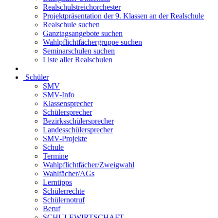
Realschulstreichorchester
Projektpräsentation der 9. Klassen an der Realschule
Realschule suchen
Ganztagsangebote suchen
Wahlpflichtfächergruppe suchen
Seminarschulen suchen
Liste aller Realschulen
Schüler
SMV
SMV-Info
Klassensprecher
Schülersprecher
Bezirksschülersprecher
Landesschülersprecher
SMV-Projekte
Schule
Termine
Wahlpflichtfächer/Zweigwahl
Wahlfächer/AGs
Lerntipps
Schülerrechte
Schülernotruf
Beruf
SCHULEWIRTSCHAFT