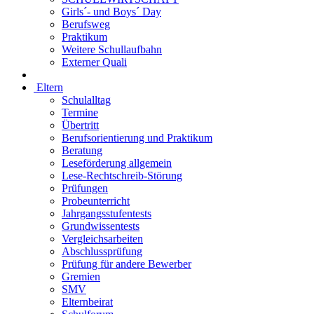
Girls´- und Boys´ Day
Berufsweg
Praktikum
Weitere Schullaufbahn
Externer Quali
Eltern
Schulalltag
Termine
Übertritt
Berufsorientierung und Praktikum
Beratung
Leseförderung allgemein
Lese-Rechtschreib-Störung
Prüfungen
Probeunterricht
Jahrgangsstufentests
Grundwissentests
Vergleichsarbeiten
Abschlussprüfung
Prüfung für andere Bewerber
Gremien
SMV
Elternbeirat