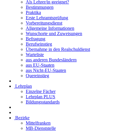
Als Lehrer/in geeignet?
Bestimmungen
Praktika
Erste Lehramtsprüfung
Vorbereitungsdienst
Allgemeine Informationen
Wunschorte und Zuweisungen
Befragung
Berufseinstieg
Übernahme in den Realschuldienst
Warteliste
aus anderen Bundesländern
aus EU-Staaten
aus Nicht-EU-Staaten
Quereinstieg
Lehrplan
Einzelne Fächer
Lehrplan PLUS
Bildungsstandards
Bezirke
Mittelfranken
MB-Dienststelle