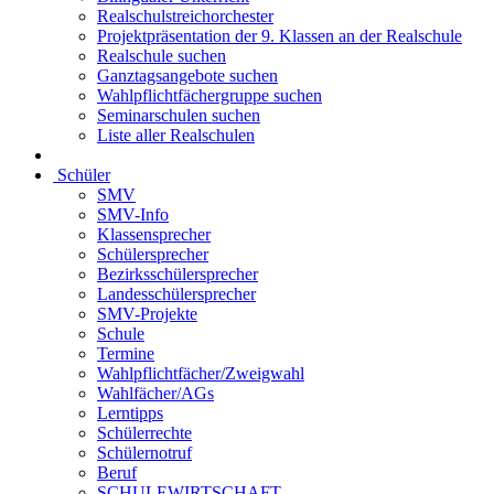
Realschulstreichorchester
Projektpräsentation der 9. Klassen an der Realschule
Realschule suchen
Ganztagsangebote suchen
Wahlpflichtfächergruppe suchen
Seminarschulen suchen
Liste aller Realschulen
Schüler
SMV
SMV-Info
Klassensprecher
Schülersprecher
Bezirksschülersprecher
Landesschülersprecher
SMV-Projekte
Schule
Termine
Wahlpflichtfächer/Zweigwahl
Wahlfächer/AGs
Lerntipps
Schülerrechte
Schülernotruf
Beruf
SCHULEWIRTSCHAFT