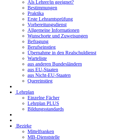
Als Lehrer/in geeignet?
Bestimmungen
Praktika
Erste Lehramtsprüfung
Vorbereitungsdienst
Allgemeine Informationen
Wunschorte und Zuweisungen
Befragung
Berufseinstieg
Übernahme in den Realschuldienst
Warteliste
aus anderen Bundesländern
aus EU-Staaten
aus Nicht-EU-Staaten
Quereinstieg
Lehrplan
Einzelne Fächer
Lehrplan PLUS
Bildungsstandards
Bezirke
Mittelfranken
MB-Dienststelle