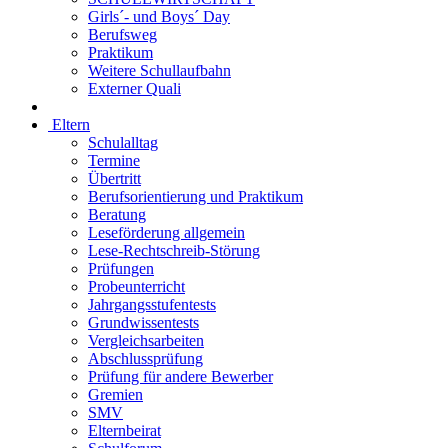
Girls´- und Boys´ Day
Berufsweg
Praktikum
Weitere Schullaufbahn
Externer Quali
Eltern
Schulalltag
Termine
Übertritt
Berufsorientierung und Praktikum
Beratung
Leseförderung allgemein
Lese-Rechtschreib-Störung
Prüfungen
Probeunterricht
Jahrgangsstufentests
Grundwissentests
Vergleichsarbeiten
Abschlussprüfung
Prüfung für andere Bewerber
Gremien
SMV
Elternbeirat