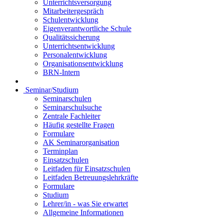
Unterrichtsversorgung
Mitarbeitergespräch
Schulentwicklung
Eigenverantwortliche Schule
Qualitätssicherung
Unterrichtsentwicklung
Personalentwicklung
Organisationsentwicklung
BRN-Intern
Seminar/Studium
Seminarschulen
Seminarschulsuche
Zentrale Fachleiter
Häufig gestellte Fragen
Formulare
AK Seminarorganisation
Terminplan
Einsatzschulen
Leitfaden für Einsatzschulen
Leitfaden Betreuungslehrkräfte
Formulare
Studium
Lehrer/in - was Sie erwartet
Allgemeine Informationen