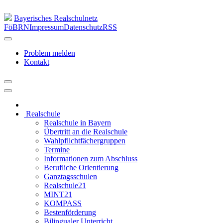
Bayerisches Realschulnetz
FöBRN
Impressum
Datenschutz
RSS
Problem melden
Kontakt
Realschule
Realschule in Bayern
Übertritt an die Realschule
Wahlpflichtfächergruppen
Termine
Informationen zum Abschluss
Berufliche Orientierung
Ganztagsschulen
Realschule21
MINT21
KOMPASS
Bestenförderung
Bilingualer Unterricht