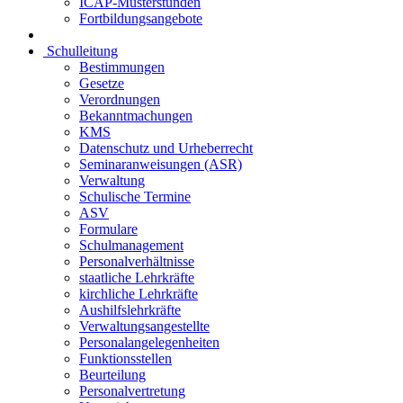
ICAP-Musterstunden
Fortbildungsangebote
Schulleitung
Bestimmungen
Gesetze
Verordnungen
Bekanntmachungen
KMS
Datenschutz und Urheberrecht
Seminaranweisungen (ASR)
Verwaltung
Schulische Termine
ASV
Formulare
Schulmanagement
Personalverhältnisse
staatliche Lehrkräfte
kirchliche Lehrkräfte
Aushilfslehrkräfte
Verwaltungsangestellte
Personalangelegenheiten
Funktionsstellen
Beurteilung
Personalvertretung