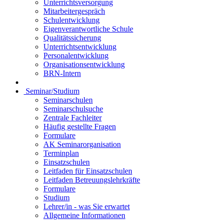
Unterrichtsversorgung
Mitarbeitergespräch
Schulentwicklung
Eigenverantwortliche Schule
Qualitätssicherung
Unterrichtsentwicklung
Personalentwicklung
Organisationsentwicklung
BRN-Intern
Seminar/Studium
Seminarschulen
Seminarschulsuche
Zentrale Fachleiter
Häufig gestellte Fragen
Formulare
AK Seminarorganisation
Terminplan
Einsatzschulen
Leitfaden für Einsatzschulen
Leitfaden Betreuungslehrkräfte
Formulare
Studium
Lehrer/in - was Sie erwartet
Allgemeine Informationen