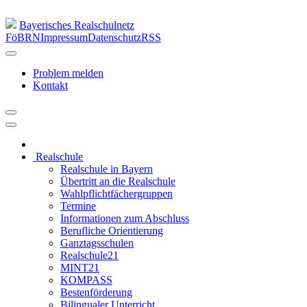
Bayerisches Realschulnetz
FöBRN
Impressum
Datenschutz
RSS
Problem melden
Kontakt
Realschule
Realschule in Bayern
Übertritt an die Realschule
Wahlpflichtfächergruppen
Termine
Informationen zum Abschluss
Berufliche Orientierung
Ganztagsschulen
Realschule21
MINT21
KOMPASS
Bestenförderung
Bilingualer Unterricht