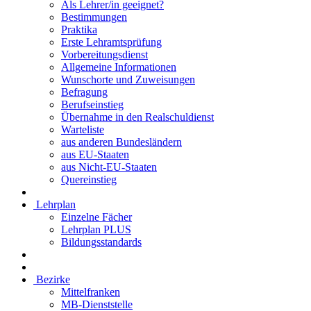
Als Lehrer/in geeignet?
Bestimmungen
Praktika
Erste Lehramtsprüfung
Vorbereitungsdienst
Allgemeine Informationen
Wunschorte und Zuweisungen
Befragung
Berufseinstieg
Übernahme in den Realschuldienst
Warteliste
aus anderen Bundesländern
aus EU-Staaten
aus Nicht-EU-Staaten
Quereinstieg
Lehrplan
Einzelne Fächer
Lehrplan PLUS
Bildungsstandards
Bezirke
Mittelfranken
MB-Dienststelle