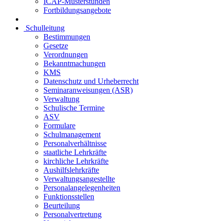
ICAP-Musterstunden
Fortbildungsangebote
Schulleitung
Bestimmungen
Gesetze
Verordnungen
Bekanntmachungen
KMS
Datenschutz und Urheberrecht
Seminaranweisungen (ASR)
Verwaltung
Schulische Termine
ASV
Formulare
Schulmanagement
Personalverhältnisse
staatliche Lehrkräfte
kirchliche Lehrkräfte
Aushilfslehrkräfte
Verwaltungsangestellte
Personalangelegenheiten
Funktionsstellen
Beurteilung
Personalvertretung