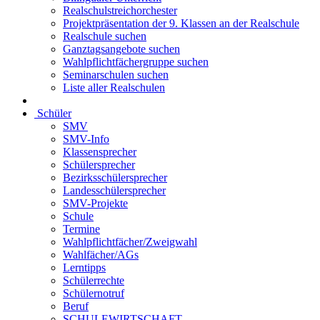
Realschulstreichorchester
Projektpräsentation der 9. Klassen an der Realschule
Realschule suchen
Ganztagsangebote suchen
Wahlpflichtfächergruppe suchen
Seminarschulen suchen
Liste aller Realschulen
Schüler
SMV
SMV-Info
Klassensprecher
Schülersprecher
Bezirksschülersprecher
Landesschülersprecher
SMV-Projekte
Schule
Termine
Wahlpflichtfächer/Zweigwahl
Wahlfächer/AGs
Lerntipps
Schülerrechte
Schülernotruf
Beruf
SCHULEWIRTSCHAFT