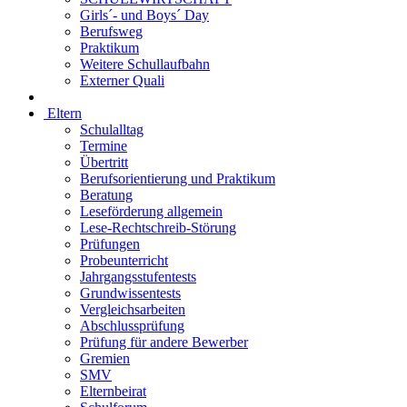
Girls´- und Boys´ Day
Berufsweg
Praktikum
Weitere Schullaufbahn
Externer Quali
Eltern
Schulalltag
Termine
Übertritt
Berufsorientierung und Praktikum
Beratung
Leseförderung allgemein
Lese-Rechtschreib-Störung
Prüfungen
Probeunterricht
Jahrgangsstufentests
Grundwissentests
Vergleichsarbeiten
Abschlussprüfung
Prüfung für andere Bewerber
Gremien
SMV
Elternbeirat