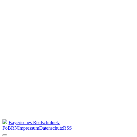
Bayerisches Realschulnetz
FöBRN
Impressum
Datenschutz
RSS