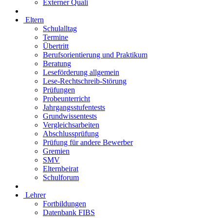
Externer Quali
Eltern
Schulalltag
Termine
Übertritt
Berufsorientierung und Praktikum
Beratung
Leseförderung allgemein
Lese-Rechtschreib-Störung
Prüfungen
Probeunterricht
Jahrgangsstufentests
Grundwissentests
Vergleichsarbeiten
Abschlussprüfung
Prüfung für andere Bewerber
Gremien
SMV
Elternbeirat
Schulforum
Lehrer
Fortbildungen
Datenbank FIBS