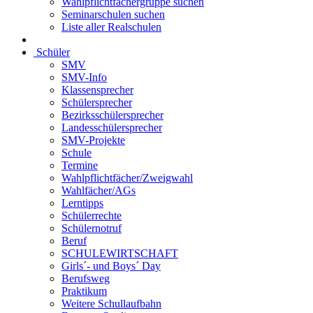
Wahlpflichtfächergruppe suchen
Seminarschulen suchen
Liste aller Realschulen
Schüler
SMV
SMV-Info
Klassensprecher
Schülersprecher
Bezirksschülersprecher
Landesschülersprecher
SMV-Projekte
Schule
Termine
Wahlpflichtfächer/Zweigwahl
Wahlfächer/AGs
Lerntipps
Schülerrechte
Schülernotruf
Beruf
SCHULEWIRTSCHAFT
Girls´- und Boys´ Day
Berufsweg
Praktikum
Weitere Schullaufbahn