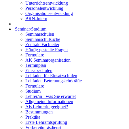
Unterrichtsentwicklung
Personalentwicklung
Organisationsentwicklung
BRN-Intern
Seminar/Studium
Seminarschulen
Seminarschulsuche
Zentrale Fachleiter
Häufig gestellte Fragen
Formulare
AK Seminarorganisation
Terminplan
Einsatzschulen
Leitfaden für Einsatzschulen
Leitfaden Betreuungslehrkräfte
Formulare
Studium
Lehrer/in - was Sie erwartet
Allgemeine Informationen
Als Lehrer/in geeignet?
Bestimmungen
Praktika
Erste Lehramtsprüfung
Vorbereitungsdienst