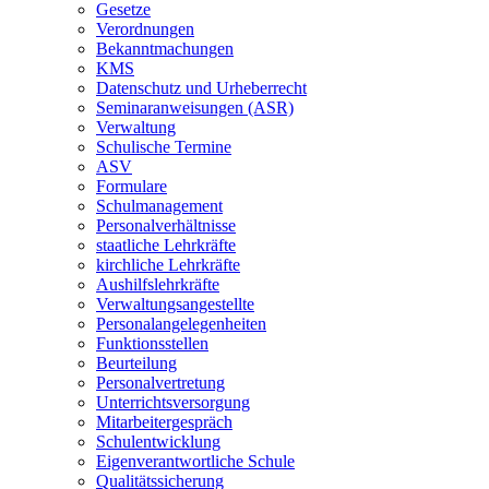
Gesetze
Verordnungen
Bekanntmachungen
KMS
Datenschutz und Urheberrecht
Seminaranweisungen (ASR)
Verwaltung
Schulische Termine
ASV
Formulare
Schulmanagement
Personalverhältnisse
staatliche Lehrkräfte
kirchliche Lehrkräfte
Aushilfslehrkräfte
Verwaltungsangestellte
Personalangelegenheiten
Funktionsstellen
Beurteilung
Personalvertretung
Unterrichtsversorgung
Mitarbeitergespräch
Schulentwicklung
Eigenverantwortliche Schule
Qualitätssicherung