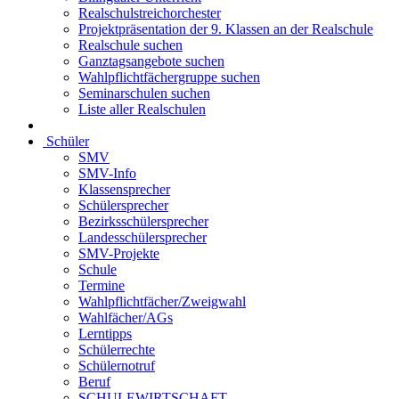
Realschulstreichorchester
Projektpräsentation der 9. Klassen an der Realschule
Realschule suchen
Ganztagsangebote suchen
Wahlpflichtfächergruppe suchen
Seminarschulen suchen
Liste aller Realschulen
Schüler
SMV
SMV-Info
Klassensprecher
Schülersprecher
Bezirksschülersprecher
Landesschülersprecher
SMV-Projekte
Schule
Termine
Wahlpflichtfächer/Zweigwahl
Wahlfächer/AGs
Lerntipps
Schülerrechte
Schülernotruf
Beruf
SCHULEWIRTSCHAFT