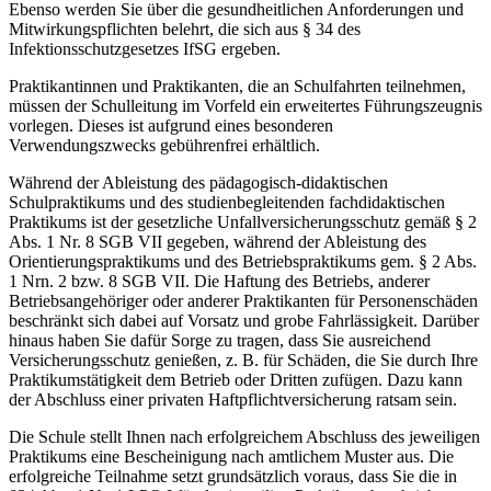
Ebenso werden Sie über die gesundheitlichen Anforderungen und
Mitwirkungspflichten belehrt, die sich aus § 34 des
Infektionsschutzgesetzes IfSG ergeben.
Praktikantinnen und Praktikanten, die an Schulfahrten teilnehmen,
müssen der Schulleitung im Vorfeld ein erweitertes Führungszeugnis
vorlegen. Dieses ist aufgrund eines besonderen
Verwendungszwecks gebührenfrei erhältlich.
Während der Ableistung des pädagogisch-didaktischen
Schulpraktikums und des studienbegleitenden fachdidaktischen
Praktikums ist der gesetzliche Unfallversicherungsschutz gemäß § 2
Abs. 1 Nr. 8 SGB VII gegeben, während der Ableistung des
Orientierungspraktikums und des Betriebspraktikums gem. § 2 Abs.
1 Nrn. 2 bzw. 8 SGB VII. Die Haftung des Betriebs, anderer
Betriebsangehöriger oder anderer Praktikanten für Personenschäden
beschränkt sich dabei auf Vorsatz und grobe Fahrlässigkeit. Darüber
hinaus haben Sie dafür Sorge zu tragen, dass Sie ausreichend
Versicherungsschutz genießen, z. B. für Schäden, die Sie durch Ihre
Praktikumstätigkeit dem Betrieb oder Dritten zufügen. Dazu kann
der Abschluss einer privaten Haftpflichtversicherung ratsam sein.
Die Schule stellt Ihnen nach erfolgreichem Abschluss des jeweiligen
Praktikums eine Bescheinigung nach amtlichem Muster aus. Die
erfolgreiche Teilnahme setzt grundsätzlich voraus, dass Sie die in