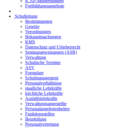
ICAP-Musterstunden
Fortbildungsangebote
Schulleitung
Bestimmungen
Gesetze
Verordnungen
Bekanntmachungen
KMS
Datenschutz und Urheberrecht
Seminaranweisungen (ASR)
Verwaltung
Schulische Termine
ASV
Formulare
Schulmanagement
Personalverhältnisse
staatliche Lehrkräfte
kirchliche Lehrkräfte
Aushilfslehrkräfte
Verwaltungsangestellte
Personalangelegenheiten
Funktionsstellen
Beurteilung
Personalvertretung