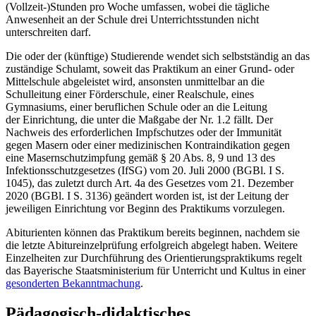
(Vollzeit-)Stunden pro Woche umfassen, wobei die tägliche
Anwesenheit an der Schule drei Unterrichtsstunden nicht
unterschreiten darf.
Die oder der (künftige) Studierende wendet sich selbstständig an das
zuständige Schulamt, soweit das Praktikum an einer Grund- oder
Mittelschule abgeleistet wird, ansonsten unmittelbar an die
Schulleitung einer Förderschule, einer Realschule, eines
Gymnasiums, einer beruflichen Schule oder an die Leitung
der Einrichtung, die unter die Maßgabe der Nr. 1.2 fällt. Der
Nachweis des erforderlichen Impfschutzes oder der Immunität
gegen Masern oder einer medizinischen Kontraindikation gegen
eine Masernschutzimpfung gemäß § 20 Abs. 8, 9 und 13 des
Infektionsschutzgesetzes (IfSG) vom 20. Juli 2000 (BGBl. I S.
1045), das zuletzt durch Art. 4a des Gesetzes vom 21. Dezember
2020 (BGBl. I S. 3136) geändert worden ist, ist der Leitung der
jeweiligen Einrichtung vor Beginn des Praktikums vorzulegen.
Abiturienten können das Praktikum bereits beginnen, nachdem sie
die letzte Abitureinzelprüfung erfolgreich abgelegt haben. Weitere
Einzelheiten zur Durchführung des Orientierungspraktikums regelt
das Bayerische Staatsministerium für Unterricht und Kultus in einer
gesonderten Bekanntmachung
.
Pädagogisch-didaktisches