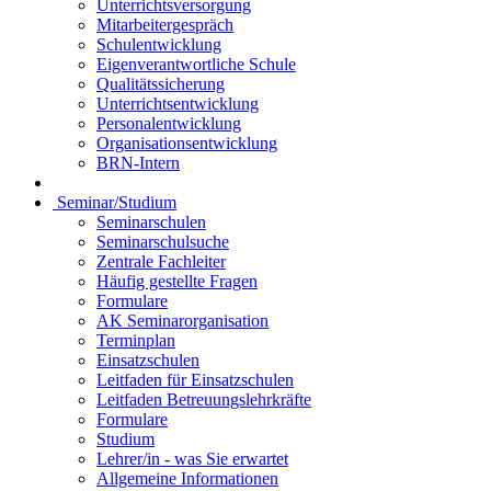
Unterrichtsversorgung
Mitarbeitergespräch
Schulentwicklung
Eigenverantwortliche Schule
Qualitätssicherung
Unterrichtsentwicklung
Personalentwicklung
Organisationsentwicklung
BRN-Intern
Seminar/Studium
Seminarschulen
Seminarschulsuche
Zentrale Fachleiter
Häufig gestellte Fragen
Formulare
AK Seminarorganisation
Terminplan
Einsatzschulen
Leitfaden für Einsatzschulen
Leitfaden Betreuungslehrkräfte
Formulare
Studium
Lehrer/in - was Sie erwartet
Allgemeine Informationen