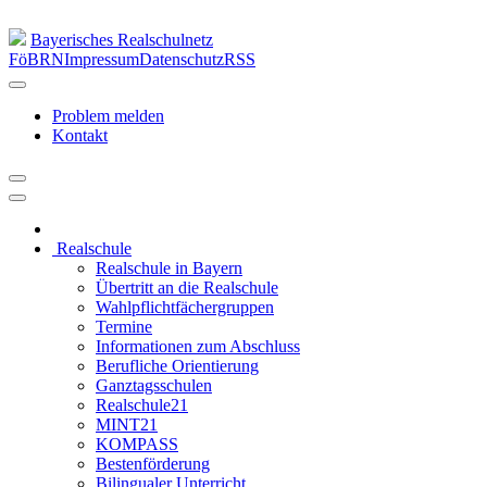
Bayerisches Realschulnetz
FöBRN
Impressum
Datenschutz
RSS
Problem melden
Kontakt
Realschule
Realschule in Bayern
Übertritt an die Realschule
Wahlpflichtfächergruppen
Termine
Informationen zum Abschluss
Berufliche Orientierung
Ganztagsschulen
Realschule21
MINT21
KOMPASS
Bestenförderung
Bilingualer Unterricht