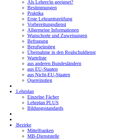
Als Lehrer/in geeignet?
Bestimmungen
Praktika
Erste Lehramtsprüfung
Vorbereitungsdienst
Allgemeine Informationen
Wunschorte und Zuweisungen
Befragung
Berufseinstieg
Übernahme in den Realschuldienst
Warteliste
aus anderen Bundesländern
aus EU-Staaten
aus Nicht-EU-Staaten
Quereinstieg
Lehrplan
Einzelne Fächer
Lehrplan PLUS
Bildungsstandards
Bezirke
Mittelfranken
MB-Dienststelle