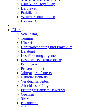
Girls´- und Boys´ Day
Berufsweg
Praktikum
Weitere Schullaufbahn
Externer Quali
Eltern
Schulalltag
Termine
Übertritt
Berufsorientierung und Praktikum
Beratung
Leseförderung allgemein
Lese-Rechtschreib-Störung
Prüfungen
Probeunterricht
Jahrgangsstufentests
Grundwissentests
Vergleichsarbeiten
Abschlussprüfung
Prüfung für andere Bewerber
Gremien
SMV
Elternbeirat