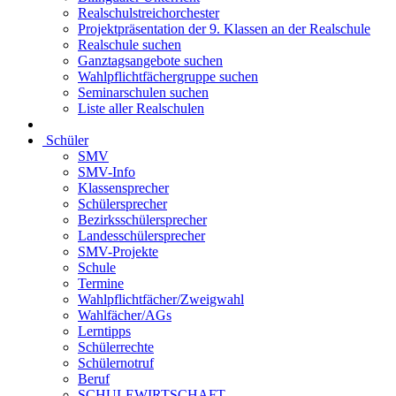
Realschulstreichorchester
Projektpräsentation der 9. Klassen an der Realschule
Realschule suchen
Ganztagsangebote suchen
Wahlpflichtfächergruppe suchen
Seminarschulen suchen
Liste aller Realschulen
Schüler
SMV
SMV-Info
Klassensprecher
Schülersprecher
Bezirksschülersprecher
Landesschülersprecher
SMV-Projekte
Schule
Termine
Wahlpflichtfächer/Zweigwahl
Wahlfächer/AGs
Lerntipps
Schülerrechte
Schülernotruf
Beruf
SCHULEWIRTSCHAFT