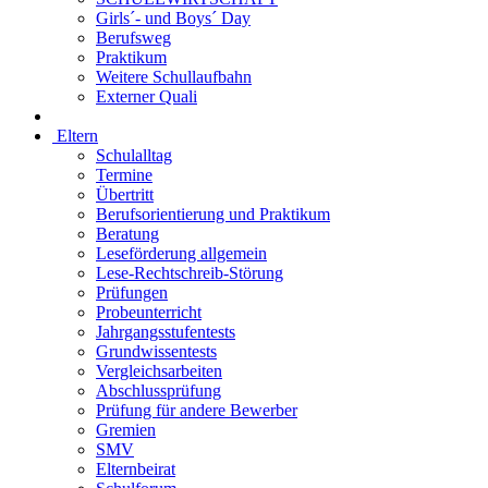
Girls´- und Boys´ Day
Berufsweg
Praktikum
Weitere Schullaufbahn
Externer Quali
Eltern
Schulalltag
Termine
Übertritt
Berufsorientierung und Praktikum
Beratung
Leseförderung allgemein
Lese-Rechtschreib-Störung
Prüfungen
Probeunterricht
Jahrgangsstufentests
Grundwissentests
Vergleichsarbeiten
Abschlussprüfung
Prüfung für andere Bewerber
Gremien
SMV
Elternbeirat