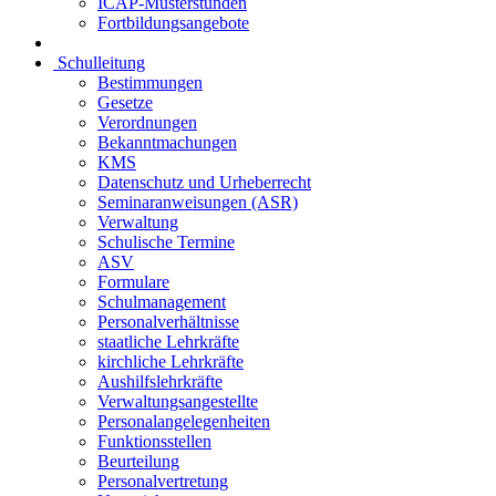
ICAP-Musterstunden
Fortbildungsangebote
Schulleitung
Bestimmungen
Gesetze
Verordnungen
Bekanntmachungen
KMS
Datenschutz und Urheberrecht
Seminaranweisungen (ASR)
Verwaltung
Schulische Termine
ASV
Formulare
Schulmanagement
Personalverhältnisse
staatliche Lehrkräfte
kirchliche Lehrkräfte
Aushilfslehrkräfte
Verwaltungsangestellte
Personalangelegenheiten
Funktionsstellen
Beurteilung
Personalvertretung