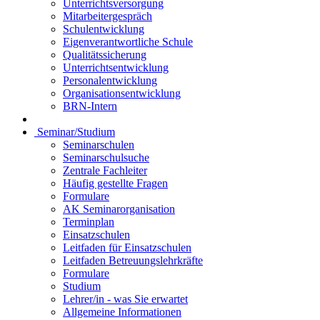
Unterrichtsversorgung
Mitarbeitergespräch
Schulentwicklung
Eigenverantwortliche Schule
Qualitätssicherung
Unterrichtsentwicklung
Personalentwicklung
Organisationsentwicklung
BRN-Intern
Seminar/Studium
Seminarschulen
Seminarschulsuche
Zentrale Fachleiter
Häufig gestellte Fragen
Formulare
AK Seminarorganisation
Terminplan
Einsatzschulen
Leitfaden für Einsatzschulen
Leitfaden Betreuungslehrkräfte
Formulare
Studium
Lehrer/in - was Sie erwartet
Allgemeine Informationen