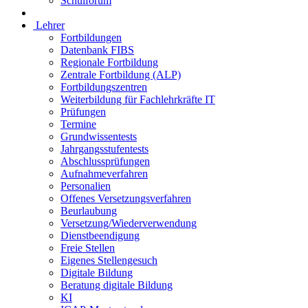
Schulforum
Lehrer
Fortbildungen
Datenbank FIBS
Regionale Fortbildung
Zentrale Fortbildung (ALP)
Fortbildungszentren
Weiterbildung für Fachlehrkräfte IT
Prüfungen
Termine
Grundwissentests
Jahrgangsstufentests
Abschlussprüfungen
Aufnahmeverfahren
Personalien
Offenes Versetzungsverfahren
Beurlaubung
Versetzung/Wiederverwendung
Dienstbeendigung
Freie Stellen
Eigenes Stellengesuch
Digitale Bildung
Beratung digitale Bildung
KI