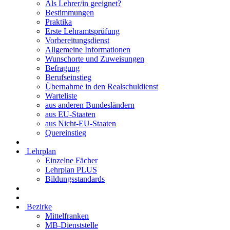
Als Lehrer/in geeignet?
Bestimmungen
Praktika
Erste Lehramtsprüfung
Vorbereitungsdienst
Allgemeine Informationen
Wunschorte und Zuweisungen
Befragung
Berufseinstieg
Übernahme in den Realschuldienst
Warteliste
aus anderen Bundesländern
aus EU-Staaten
aus Nicht-EU-Staaten
Quereinstieg
Lehrplan
Einzelne Fächer
Lehrplan PLUS
Bildungsstandards
Bezirke
Mittelfranken
MB-Dienststelle