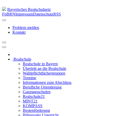
Bayerisches Realschulnetz
FöBRN
Impressum
Datenschutz
RSS
Problem melden
Kontakt
Realschule
Realschule in Bayern
Übertritt an die Realschule
Wahlpflichtfächergruppen
Termine
Informationen zum Abschluss
Berufliche Orientierung
Ganztagsschulen
Realschule21
MINT21
KOMPASS
Bestenförderung
Bilingualer Unterricht