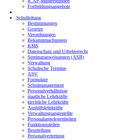
ICAP-Musterstunden
Fortbildungsangebote
Schulleitung
Bestimmungen
Gesetze
Verordnungen
Bekanntmachungen
KMS
Datenschutz und Urheberrecht
Seminaranweisungen (ASR)
Verwaltung
Schulische Termine
ASV
Formulare
Schulmanagement
Personalverhältnisse
staatliche Lehrkräfte
kirchliche Lehrkräfte
Aushilfslehrkräfte
Verwaltungsangestellte
Personalangelegenheiten
Funktionsstellen
Beurteilung
Personalvertretung