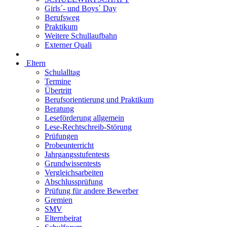
Girls´- und Boys´ Day
Berufsweg
Praktikum
Weitere Schullaufbahn
Externer Quali
Eltern
Schulalltag
Termine
Übertritt
Berufsorientierung und Praktikum
Beratung
Leseförderung allgemein
Lese-Rechtschreib-Störung
Prüfungen
Probeunterricht
Jahrgangsstufentests
Grundwissentests
Vergleichsarbeiten
Abschlussprüfung
Prüfung für andere Bewerber
Gremien
SMV
Elternbeirat