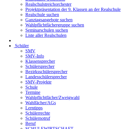
Realschulstreichorchester
Projektpräsentation der 9. Klassen an der Realschule
Realschule suchen
Ganztagsangebote suchen
Wahlpflichtfächergruppe suchen
Seminarschulen suchen
Liste aller Realschulen
Schüler
SMV
SMV-Info
Klassensprecher
Schülersprecher
Bezirksschülersprecher
Landesschülersprecher
SMV-Projekte
Schule
Termine
Wahlpflichtfächer/Zweigwahl
Wahlfächer/AGs
Lerntipps
Schülerrechte
Schülernotruf
Beruf
SCHULEWIRTSCHAFT