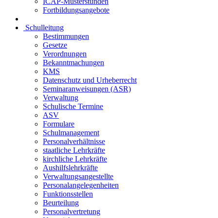
ICAP-Musterstunden
Fortbildungsangebote
Schulleitung
Bestimmungen
Gesetze
Verordnungen
Bekanntmachungen
KMS
Datenschutz und Urheberrecht
Seminaranweisungen (ASR)
Verwaltung
Schulische Termine
ASV
Formulare
Schulmanagement
Personalverhältnisse
staatliche Lehrkräfte
kirchliche Lehrkräfte
Aushilfslehrkräfte
Verwaltungsangestellte
Personalangelegenheiten
Funktionsstellen
Beurteilung
Personalvertretung