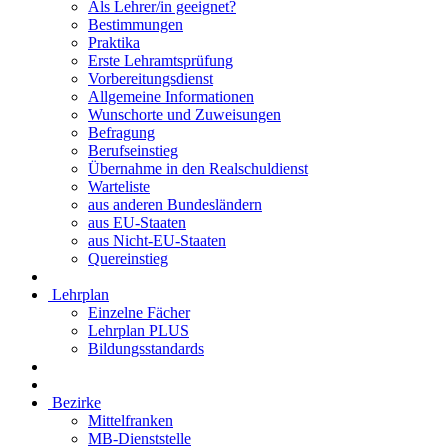
Als Lehrer/in geeignet?
Bestimmungen
Praktika
Erste Lehramtsprüfung
Vorbereitungsdienst
Allgemeine Informationen
Wunschorte und Zuweisungen
Befragung
Berufseinstieg
Übernahme in den Realschuldienst
Warteliste
aus anderen Bundesländern
aus EU-Staaten
aus Nicht-EU-Staaten
Quereinstieg
Lehrplan
Einzelne Fächer
Lehrplan PLUS
Bildungsstandards
Bezirke
Mittelfranken
MB-Dienststelle