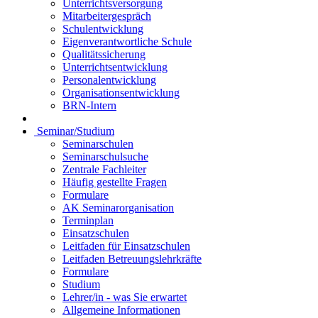
Unterrichtsversorgung
Mitarbeitergespräch
Schulentwicklung
Eigenverantwortliche Schule
Qualitätssicherung
Unterrichtsentwicklung
Personalentwicklung
Organisationsentwicklung
BRN-Intern
Seminar/Studium
Seminarschulen
Seminarschulsuche
Zentrale Fachleiter
Häufig gestellte Fragen
Formulare
AK Seminarorganisation
Terminplan
Einsatzschulen
Leitfaden für Einsatzschulen
Leitfaden Betreuungslehrkräfte
Formulare
Studium
Lehrer/in - was Sie erwartet
Allgemeine Informationen