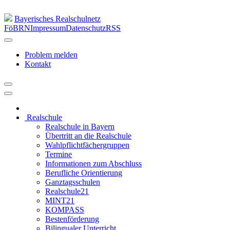
Bayerisches Realschulnetz
FöBRN
Impressum
Datenschutz
RSS
Problem melden
Kontakt
Realschule
Realschule in Bayern
Übertritt an die Realschule
Wahlpflichtfächergruppen
Termine
Informationen zum Abschluss
Berufliche Orientierung
Ganztagsschulen
Realschule21
MINT21
KOMPASS
Bestenförderung
Bilingualer Unterricht