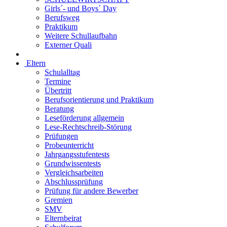
Girls´- und Boys´ Day
Berufsweg
Praktikum
Weitere Schullaufbahn
Externer Quali
Eltern
Schulalltag
Termine
Übertritt
Berufsorientierung und Praktikum
Beratung
Leseförderung allgemein
Lese-Rechtschreib-Störung
Prüfungen
Probeunterricht
Jahrgangsstufentests
Grundwissentests
Vergleichsarbeiten
Abschlussprüfung
Prüfung für andere Bewerber
Gremien
SMV
Elternbeirat