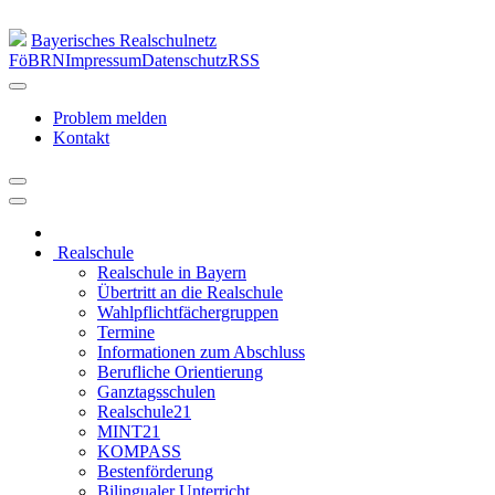
Bayerisches Realschulnetz
FöBRN
Impressum
Datenschutz
RSS
Problem melden
Kontakt
Realschule
Realschule in Bayern
Übertritt an die Realschule
Wahlpflichtfächergruppen
Termine
Informationen zum Abschluss
Berufliche Orientierung
Ganztagsschulen
Realschule21
MINT21
KOMPASS
Bestenförderung
Bilingualer Unterricht