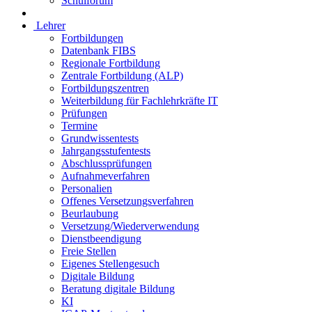
Schulforum
Lehrer
Fortbildungen
Datenbank FIBS
Regionale Fortbildung
Zentrale Fortbildung (ALP)
Fortbildungszentren
Weiterbildung für Fachlehrkräfte IT
Prüfungen
Termine
Grundwissentests
Jahrgangsstufentests
Abschlussprüfungen
Aufnahmeverfahren
Personalien
Offenes Versetzungsverfahren
Beurlaubung
Versetzung/Wiederverwendung
Dienstbeendigung
Freie Stellen
Eigenes Stellengesuch
Digitale Bildung
Beratung digitale Bildung
KI