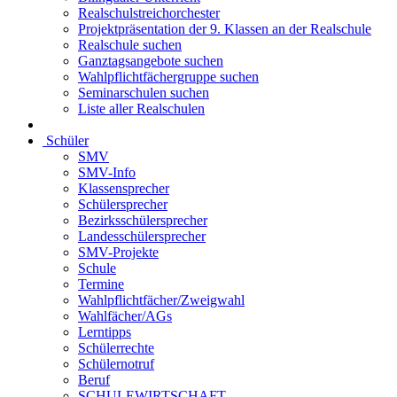
Realschulstreichorchester
Projektpräsentation der 9. Klassen an der Realschule
Realschule suchen
Ganztagsangebote suchen
Wahlpflichtfächergruppe suchen
Seminarschulen suchen
Liste aller Realschulen
Schüler
SMV
SMV-Info
Klassensprecher
Schülersprecher
Bezirksschülersprecher
Landesschülersprecher
SMV-Projekte
Schule
Termine
Wahlpflichtfächer/Zweigwahl
Wahlfächer/AGs
Lerntipps
Schülerrechte
Schülernotruf
Beruf
SCHULEWIRTSCHAFT