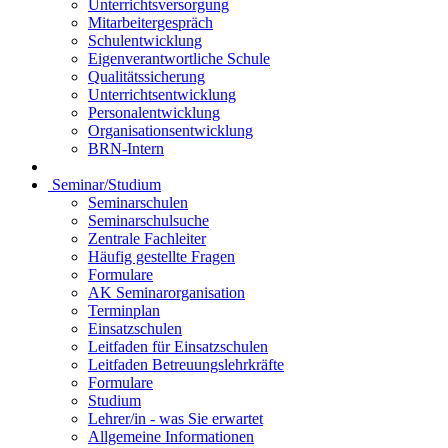
Unterrichtsversorgung
Mitarbeitergespräch
Schulentwicklung
Eigenverantwortliche Schule
Qualitätssicherung
Unterrichtsentwicklung
Personalentwicklung
Organisationsentwicklung
BRN-Intern
Seminar/Studium
Seminarschulen
Seminarschulsuche
Zentrale Fachleiter
Häufig gestellte Fragen
Formulare
AK Seminarorganisation
Terminplan
Einsatzschulen
Leitfaden für Einsatzschulen
Leitfaden Betreuungslehrkräfte
Formulare
Studium
Lehrer/in - was Sie erwartet
Allgemeine Informationen