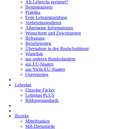
Als Lehrer/in geeignet?
Bestimmungen
Praktika
Erste Lehramtsprüfung
Vorbereitungsdienst
Allgemeine Informationen
Wunschorte und Zuweisungen
Befragung
Berufseinstieg
Übernahme in den Realschuldienst
Warteliste
aus anderen Bundesländern
aus EU-Staaten
aus Nicht-EU-Staaten
Quereinstieg
Lehrplan
Einzelne Fächer
Lehrplan PLUS
Bildungsstandards
Bezirke
Mittelfranken
MB-Dienststelle