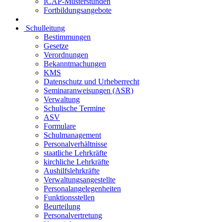
ICAP-Musterstunden
Fortbildungsangebote
Schulleitung
Bestimmungen
Gesetze
Verordnungen
Bekanntmachungen
KMS
Datenschutz und Urheberrecht
Seminaranweisungen (ASR)
Verwaltung
Schulische Termine
ASV
Formulare
Schulmanagement
Personalverhältnisse
staatliche Lehrkräfte
kirchliche Lehrkräfte
Aushilfslehrkräfte
Verwaltungsangestellte
Personalangelegenheiten
Funktionsstellen
Beurteilung
Personalvertretung