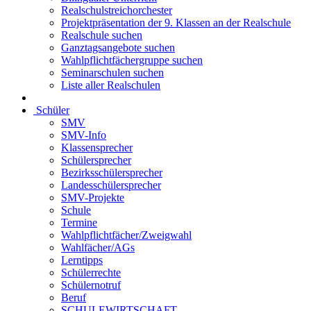
Realschulstreichorchester
Projektpräsentation der 9. Klassen an der Realschule
Realschule suchen
Ganztagsangebote suchen
Wahlpflichtfächergruppe suchen
Seminarschulen suchen
Liste aller Realschulen
Schüler
SMV
SMV-Info
Klassensprecher
Schülersprecher
Bezirksschülersprecher
Landesschülersprecher
SMV-Projekte
Schule
Termine
Wahlpflichtfächer/Zweigwahl
Wahlfächer/AGs
Lerntipps
Schülerrechte
Schülernotruf
Beruf
SCHULEWIRTSCHAFT