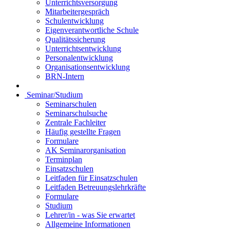
Unterrichtsversorgung
Mitarbeitergespräch
Schulentwicklung
Eigenverantwortliche Schule
Qualitätssicherung
Unterrichtsentwicklung
Personalentwicklung
Organisationsentwicklung
BRN-Intern
Seminar/Studium
Seminarschulen
Seminarschulsuche
Zentrale Fachleiter
Häufig gestellte Fragen
Formulare
AK Seminarorganisation
Terminplan
Einsatzschulen
Leitfaden für Einsatzschulen
Leitfaden Betreuungslehrkräfte
Formulare
Studium
Lehrer/in - was Sie erwartet
Allgemeine Informationen