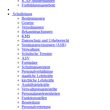
ICAP-Musterstunden
Fortbildungsangebote
Schulleitung
Bestimmungen
Gesetze
Verordnungen
Bekanntmachungen
KMS
Datenschutz und Urheberrecht
Seminaranweisungen (ASR)
Verwaltung
Schulische Termine
ASV
Formulare
Schulmanagement
Personalverhältnisse
staatliche Lehrkräfte
kirchliche Lehrkräfte
Aushilfslehrkräfte
Verwaltungsangestellte
Personalangelegenheiten
Funktionsstellen
Beurteilung
Personalvertretung