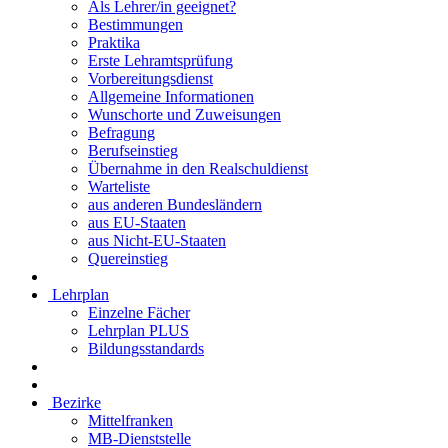
Als Lehrer/in geeignet?
Bestimmungen
Praktika
Erste Lehramtsprüfung
Vorbereitungsdienst
Allgemeine Informationen
Wunschorte und Zuweisungen
Befragung
Berufseinstieg
Übernahme in den Realschuldienst
Warteliste
aus anderen Bundesländern
aus EU-Staaten
aus Nicht-EU-Staaten
Quereinstieg
Lehrplan
Einzelne Fächer
Lehrplan PLUS
Bildungsstandards
Bezirke
Mittelfranken
MB-Dienststelle