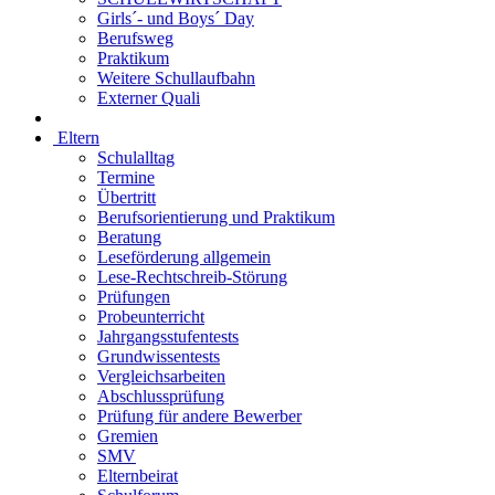
Girls´- und Boys´ Day
Berufsweg
Praktikum
Weitere Schullaufbahn
Externer Quali
Eltern
Schulalltag
Termine
Übertritt
Berufsorientierung und Praktikum
Beratung
Leseförderung allgemein
Lese-Rechtschreib-Störung
Prüfungen
Probeunterricht
Jahrgangsstufentests
Grundwissentests
Vergleichsarbeiten
Abschlussprüfung
Prüfung für andere Bewerber
Gremien
SMV
Elternbeirat