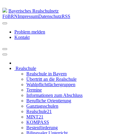
Bayerisches Realschulnetz
FöBRN
Impressum
Datenschutz
RSS
Problem melden
Kontakt
Realschule
Realschule in Bayern
Übertritt an die Realschule
Wahlpflichtfächergruppen
Termine
Informationen zum Abschluss
Berufliche Orientierung
Ganztagsschulen
Realschule21
MINT21
KOMPASS
Bestenförderung
Bilingualer Unterricht