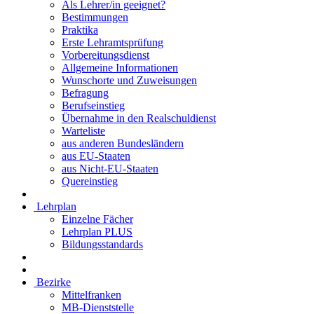
Als Lehrer/in geeignet?
Bestimmungen
Praktika
Erste Lehramtsprüfung
Vorbereitungsdienst
Allgemeine Informationen
Wunschorte und Zuweisungen
Befragung
Berufseinstieg
Übernahme in den Realschuldienst
Warteliste
aus anderen Bundesländern
aus EU-Staaten
aus Nicht-EU-Staaten
Quereinstieg
Lehrplan
Einzelne Fächer
Lehrplan PLUS
Bildungsstandards
Bezirke
Mittelfranken
MB-Dienststelle