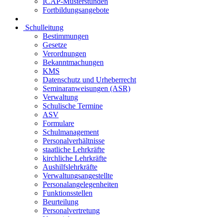
ICAP-Musterstunden
Fortbildungsangebote
Schulleitung
Bestimmungen
Gesetze
Verordnungen
Bekanntmachungen
KMS
Datenschutz und Urheberrecht
Seminaranweisungen (ASR)
Verwaltung
Schulische Termine
ASV
Formulare
Schulmanagement
Personalverhältnisse
staatliche Lehrkräfte
kirchliche Lehrkräfte
Aushilfslehrkräfte
Verwaltungsangestellte
Personalangelegenheiten
Funktionsstellen
Beurteilung
Personalvertretung