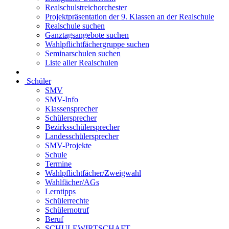
Realschulstreichorchester
Projektpräsentation der 9. Klassen an der Realschule
Realschule suchen
Ganztagsangebote suchen
Wahlpflichtfächergruppe suchen
Seminarschulen suchen
Liste aller Realschulen
Schüler
SMV
SMV-Info
Klassensprecher
Schülersprecher
Bezirksschülersprecher
Landesschülersprecher
SMV-Projekte
Schule
Termine
Wahlpflichtfächer/Zweigwahl
Wahlfächer/AGs
Lerntipps
Schülerrechte
Schülernotruf
Beruf
SCHULEWIRTSCHAFT