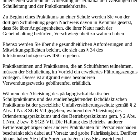
unterstehen während der Ableistung der Praktika den Weisungen der
Schulleitung und der Praktikumslehrkräfte.
Zu Beginn eines Praktikums an einer Schule werden Sie von der
dortigen Schulleitung gegen Nachweis davon in Kenntnis gesetzt,
dass Sie über Angelegenheiten, die ihrer Natur nach der
Geheimhaltung bedürfen, Verschwiegenheit zu wahren haben.
Ebenso werden Sie über die gesundheitlichen Anforderungen und
Mitwirkungspflichten belehrt, die sich aus § 34 des
Infektionsschutzgesetzes IfSG ergeben.
Praktikantinnen und Praktikanten, die an Schulfahrten teilnehmen,
müssen der Schulleitung im Vorfeld ein erweitertes Führungszeugnis
vorlegen. Dieses ist aufgrund eines besonderen
Verwendungszwecks gebührenfrei erhältlich.
Während der Ableistung des pädagogisch-didaktischen
Schulpraktikums und des studienbegleitenden fachdidaktischen
Praktikums ist der gesetzliche Unfallversicherungsschutz gemäß § 2
Abs. 1 Nr. 8 SGB VII gegeben, während der Ableistung des
Orientierungspraktikums und des Betriebspraktikums gem. § 2 Abs.
1 Nrn. 2 bzw. 8 SGB VII. Die Haftung des Betriebs, anderer
Betriebsangehöriger oder anderer Praktikanten für Personenschäden
beschränkt sich dabei auf Vorsatz und grobe Fahrlässigkeit. Darüber
hinaus haben Sie dafür Sorge zu tragen, dass Sie ausreichend