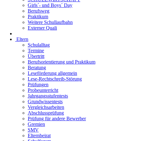
Girls´- und Boys´ Day
Berufsweg
Praktikum
Weitere Schullaufbahn
Externer Quali
Eltern
Schulalltag
Termine
Übertritt
Berufsorientierung und Praktikum
Beratung
Leseförderung allgemein
Lese-Rechtschreib-Störung
Prüfungen
Probeunterricht
Jahrgangsstufentests
Grundwissentests
Vergleichsarbeiten
Abschlussprüfung
Prüfung für andere Bewerber
Gremien
SMV
Elternbeirat