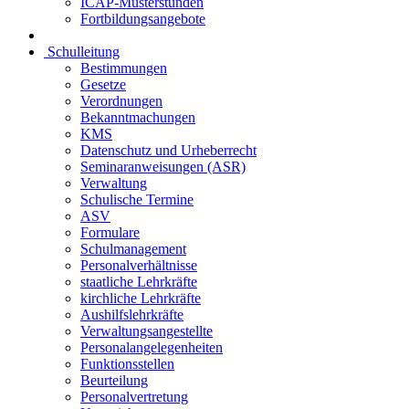
ICAP-Musterstunden
Fortbildungsangebote
Schulleitung
Bestimmungen
Gesetze
Verordnungen
Bekanntmachungen
KMS
Datenschutz und Urheberrecht
Seminaranweisungen (ASR)
Verwaltung
Schulische Termine
ASV
Formulare
Schulmanagement
Personalverhältnisse
staatliche Lehrkräfte
kirchliche Lehrkräfte
Aushilfslehrkräfte
Verwaltungsangestellte
Personalangelegenheiten
Funktionsstellen
Beurteilung
Personalvertretung