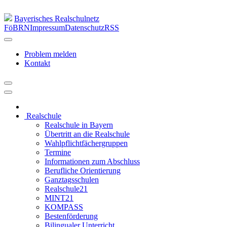
Bayerisches Realschulnetz
FöBRN
Impressum
Datenschutz
RSS
Problem melden
Kontakt
Realschule
Realschule in Bayern
Übertritt an die Realschule
Wahlpflichtfächergruppen
Termine
Informationen zum Abschluss
Berufliche Orientierung
Ganztagsschulen
Realschule21
MINT21
KOMPASS
Bestenförderung
Bilingualer Unterricht