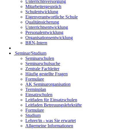
Unterrichtsversorgung
Mitarbeitergespräch
Schulentwicklung
Eigenverantwortliche Schule
Qualitätssicherung
Unterrichtsentwicklung
Personalentwicklung
Organisationsentwicklung
BRN-Intern
Seminar/Studium
Seminarschulen
Seminarschulsuche
Zentrale Fachleiter
Häufig gestellte Fragen
Formulare
AK Seminarorganisation
Terminplan
Einsatzschulen
Leitfaden für Einsatzschulen
Leitfaden Betreuungslehrkräfte
Formulare
Studium
Lehrer/in - was Sie erwartet
Allgemeine Informationen