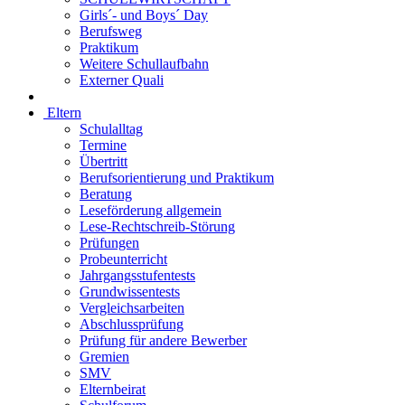
Girls´- und Boys´ Day
Berufsweg
Praktikum
Weitere Schullaufbahn
Externer Quali
Eltern
Schulalltag
Termine
Übertritt
Berufsorientierung und Praktikum
Beratung
Leseförderung allgemein
Lese-Rechtschreib-Störung
Prüfungen
Probeunterricht
Jahrgangsstufentests
Grundwissentests
Vergleichsarbeiten
Abschlussprüfung
Prüfung für andere Bewerber
Gremien
SMV
Elternbeirat