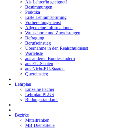
Als Lehrer/in geeignet?
Bestimmungen
Praktika
Erste Lehramtsprüfung
Vorbereitungsdienst
Allgemeine Informationen
Wunschorte und Zuweisungen
Befragung
Berufseinstieg
Übernahme in den Realschuldienst
Warteliste
aus anderen Bundesländern
aus EU-Staaten
aus Nicht-EU-Staaten
Quereinstieg
Lehrplan
Einzelne Fächer
Lehrplan PLUS
Bildungsstandards
Bezirke
Mittelfranken
MB-Dienststelle