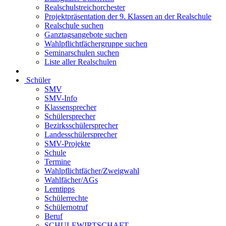
Realschulstreichorchester
Projektpräsentation der 9. Klassen an der Realschule
Realschule suchen
Ganztagsangebote suchen
Wahlpflichtfächergruppe suchen
Seminarschulen suchen
Liste aller Realschulen
Schüler
SMV
SMV-Info
Klassensprecher
Schülersprecher
Bezirksschülersprecher
Landesschülersprecher
SMV-Projekte
Schule
Termine
Wahlpflichtfächer/Zweigwahl
Wahlfächer/AGs
Lerntipps
Schülerrechte
Schülernotruf
Beruf
SCHULEWIRTSCHAFT