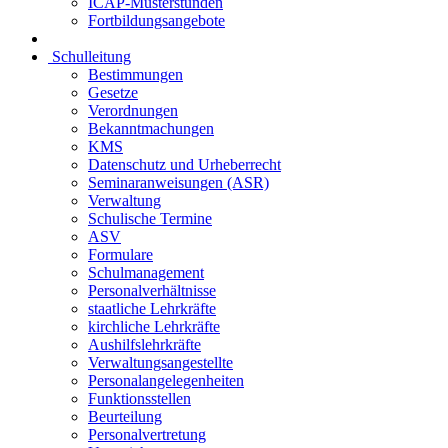
ICAP-Musterstunden
Fortbildungsangebote
Schulleitung
Bestimmungen
Gesetze
Verordnungen
Bekanntmachungen
KMS
Datenschutz und Urheberrecht
Seminaranweisungen (ASR)
Verwaltung
Schulische Termine
ASV
Formulare
Schulmanagement
Personalverhältnisse
staatliche Lehrkräfte
kirchliche Lehrkräfte
Aushilfslehrkräfte
Verwaltungsangestellte
Personalangelegenheiten
Funktionsstellen
Beurteilung
Personalvertretung