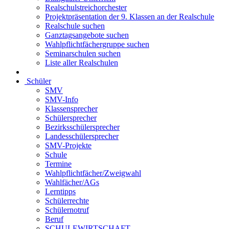
Realschulstreichorchester
Projektpräsentation der 9. Klassen an der Realschule
Realschule suchen
Ganztagsangebote suchen
Wahlpflichtfächergruppe suchen
Seminarschulen suchen
Liste aller Realschulen
Schüler
SMV
SMV-Info
Klassensprecher
Schülersprecher
Bezirksschülersprecher
Landesschülersprecher
SMV-Projekte
Schule
Termine
Wahlpflichtfächer/Zweigwahl
Wahlfächer/AGs
Lerntipps
Schülerrechte
Schülernotruf
Beruf
SCHULEWIRTSCHAFT