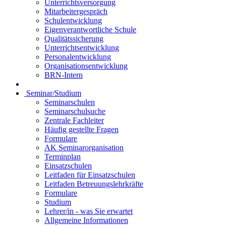
Unterrichtsversorgung
Mitarbeitergespräch
Schulentwicklung
Eigenverantwortliche Schule
Qualitätssicherung
Unterrichtsentwicklung
Personalentwicklung
Organisationsentwicklung
BRN-Intern
Seminar/Studium
Seminarschulen
Seminarschulsuche
Zentrale Fachleiter
Häufig gestellte Fragen
Formulare
AK Seminarorganisation
Terminplan
Einsatzschulen
Leitfaden für Einsatzschulen
Leitfaden Betreuungslehrkräfte
Formulare
Studium
Lehrer/in - was Sie erwartet
Allgemeine Informationen