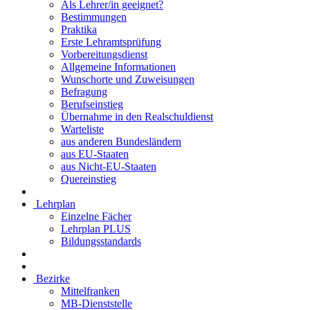
Als Lehrer/in geeignet?
Bestimmungen
Praktika
Erste Lehramtsprüfung
Vorbereitungsdienst
Allgemeine Informationen
Wunschorte und Zuweisungen
Befragung
Berufseinstieg
Übernahme in den Realschuldienst
Warteliste
aus anderen Bundesländern
aus EU-Staaten
aus Nicht-EU-Staaten
Quereinstieg
Lehrplan
Einzelne Fächer
Lehrplan PLUS
Bildungsstandards
Bezirke
Mittelfranken
MB-Dienststelle