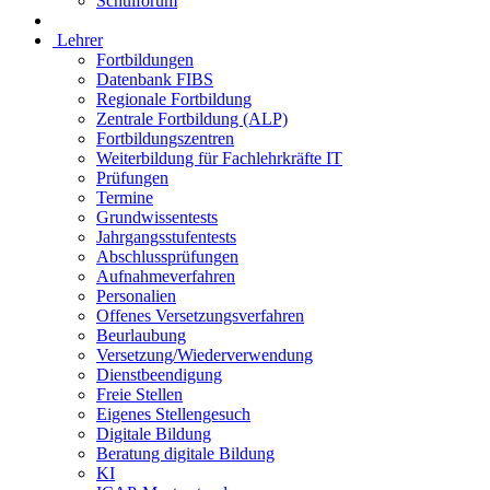
Schulforum
Lehrer
Fortbildungen
Datenbank FIBS
Regionale Fortbildung
Zentrale Fortbildung (ALP)
Fortbildungszentren
Weiterbildung für Fachlehrkräfte IT
Prüfungen
Termine
Grundwissentests
Jahrgangsstufentests
Abschlussprüfungen
Aufnahmeverfahren
Personalien
Offenes Versetzungsverfahren
Beurlaubung
Versetzung/Wiederverwendung
Dienstbeendigung
Freie Stellen
Eigenes Stellengesuch
Digitale Bildung
Beratung digitale Bildung
KI