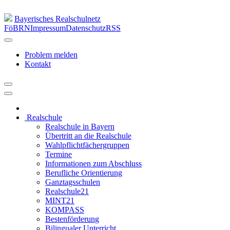
Bayerisches Realschulnetz
FöBRN
Impressum
Datenschutz
RSS
Problem melden
Kontakt
Realschule
Realschule in Bayern
Übertritt an die Realschule
Wahlpflichtfächergruppen
Termine
Informationen zum Abschluss
Berufliche Orientierung
Ganztagsschulen
Realschule21
MINT21
KOMPASS
Bestenförderung
Bilingualer Unterricht