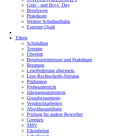
Girls´- und Boys´ Day
Berufsweg
Praktikum
Weitere Schullaufbahn
Externer Quali
Eltern
Schulalltag
Termine
Übertritt
Berufsorientierung und Praktikum
Beratung
Leseförderung allgemein
Lese-Rechtschreib-Störung
Prüfungen
Probeunterricht
Jahrgangsstufentests
Grundwissentests
Vergleichsarbeiten
Abschlussprüfung
Prüfung für andere Bewerber
Gremien
SMV
Elternbeirat