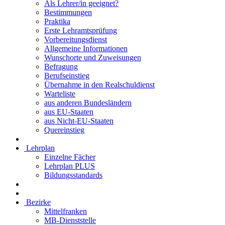
Als Lehrer/in geeignet?
Bestimmungen
Praktika
Erste Lehramtsprüfung
Vorbereitungsdienst
Allgemeine Informationen
Wunschorte und Zuweisungen
Befragung
Berufseinstieg
Übernahme in den Realschuldienst
Warteliste
aus anderen Bundesländern
aus EU-Staaten
aus Nicht-EU-Staaten
Quereinstieg
Lehrplan
Einzelne Fächer
Lehrplan PLUS
Bildungsstandards
Bezirke
Mittelfranken
MB-Dienststelle