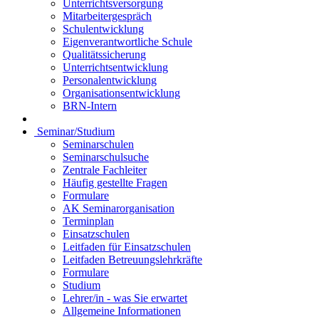
Unterrichtsversorgung
Mitarbeitergespräch
Schulentwicklung
Eigenverantwortliche Schule
Qualitätssicherung
Unterrichtsentwicklung
Personalentwicklung
Organisationsentwicklung
BRN-Intern
Seminar/Studium
Seminarschulen
Seminarschulsuche
Zentrale Fachleiter
Häufig gestellte Fragen
Formulare
AK Seminarorganisation
Terminplan
Einsatzschulen
Leitfaden für Einsatzschulen
Leitfaden Betreuungslehrkräfte
Formulare
Studium
Lehrer/in - was Sie erwartet
Allgemeine Informationen