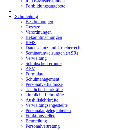
ICAP-Musterstunden
Fortbildungsangebote
Schulleitung
Bestimmungen
Gesetze
Verordnungen
Bekanntmachungen
KMS
Datenschutz und Urheberrecht
Seminaranweisungen (ASR)
Verwaltung
Schulische Termine
ASV
Formulare
Schulmanagement
Personalverhältnisse
staatliche Lehrkräfte
kirchliche Lehrkräfte
Aushilfslehrkräfte
Verwaltungsangestellte
Personalangelegenheiten
Funktionsstellen
Beurteilung
Personalvertretung