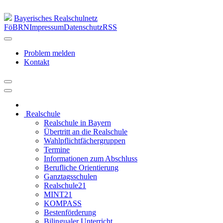
Bayerisches Realschulnetz
FöBRN
Impressum
Datenschutz
RSS
Problem melden
Kontakt
Realschule
Realschule in Bayern
Übertritt an die Realschule
Wahlpflichtfächergruppen
Termine
Informationen zum Abschluss
Berufliche Orientierung
Ganztagsschulen
Realschule21
MINT21
KOMPASS
Bestenförderung
Bilingualer Unterricht