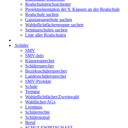
Realschulstreichorchester
Projektpräsentation der 9. Klassen an der Realschule
Realschule suchen
Ganztagsangebote suchen
Wahlpflichtfächergruppe suchen
Seminarschulen suchen
Liste aller Realschulen
Schüler
SMV
SMV-Info
Klassensprecher
Schülersprecher
Bezirksschülersprecher
Landesschülersprecher
SMV-Projekte
Schule
Termine
Wahlpflichtfächer/Zweigwahl
Wahlfächer/AGs
Lerntipps
Schülerrechte
Schülernotruf
Beruf
SCHULEWIRTSCHAFT