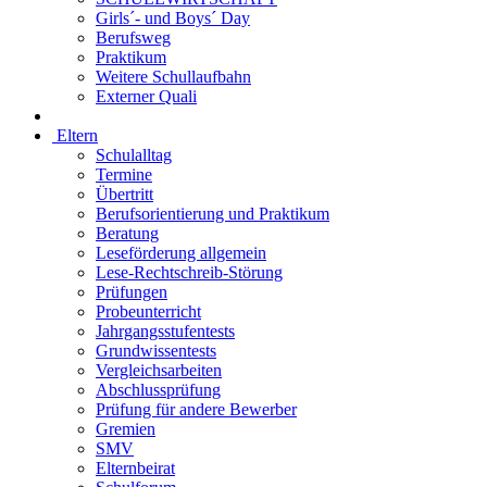
Girls´- und Boys´ Day
Berufsweg
Praktikum
Weitere Schullaufbahn
Externer Quali
Eltern
Schulalltag
Termine
Übertritt
Berufsorientierung und Praktikum
Beratung
Leseförderung allgemein
Lese-Rechtschreib-Störung
Prüfungen
Probeunterricht
Jahrgangsstufentests
Grundwissentests
Vergleichsarbeiten
Abschlussprüfung
Prüfung für andere Bewerber
Gremien
SMV
Elternbeirat