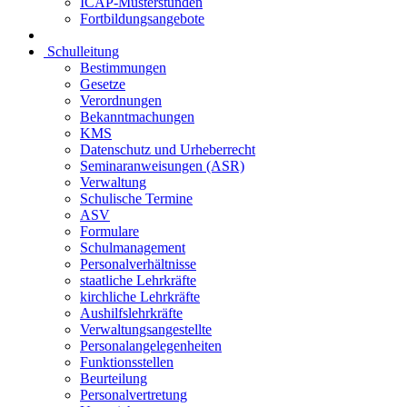
ICAP-Musterstunden
Fortbildungsangebote
Schulleitung
Bestimmungen
Gesetze
Verordnungen
Bekanntmachungen
KMS
Datenschutz und Urheberrecht
Seminaranweisungen (ASR)
Verwaltung
Schulische Termine
ASV
Formulare
Schulmanagement
Personalverhältnisse
staatliche Lehrkräfte
kirchliche Lehrkräfte
Aushilfslehrkräfte
Verwaltungsangestellte
Personalangelegenheiten
Funktionsstellen
Beurteilung
Personalvertretung