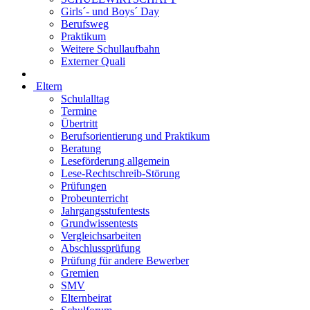
Girls´- und Boys´ Day
Berufsweg
Praktikum
Weitere Schullaufbahn
Externer Quali
Eltern
Schulalltag
Termine
Übertritt
Berufsorientierung und Praktikum
Beratung
Leseförderung allgemein
Lese-Rechtschreib-Störung
Prüfungen
Probeunterricht
Jahrgangsstufentests
Grundwissentests
Vergleichsarbeiten
Abschlussprüfung
Prüfung für andere Bewerber
Gremien
SMV
Elternbeirat