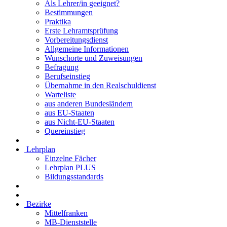
Als Lehrer/in geeignet?
Bestimmungen
Praktika
Erste Lehramtsprüfung
Vorbereitungsdienst
Allgemeine Informationen
Wunschorte und Zuweisungen
Befragung
Berufseinstieg
Übernahme in den Realschuldienst
Warteliste
aus anderen Bundesländern
aus EU-Staaten
aus Nicht-EU-Staaten
Quereinstieg
Lehrplan
Einzelne Fächer
Lehrplan PLUS
Bildungsstandards
Bezirke
Mittelfranken
MB-Dienststelle