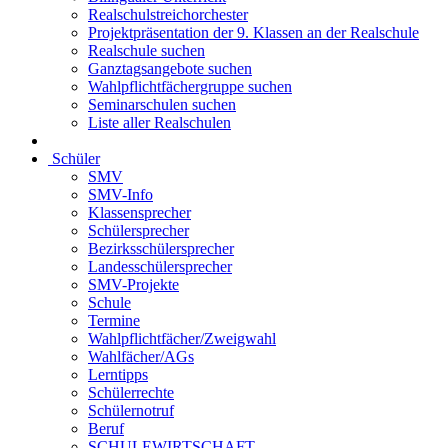
Realschulstreichorchester
Projektpräsentation der 9. Klassen an der Realschule
Realschule suchen
Ganztagsangebote suchen
Wahlpflichtfächergruppe suchen
Seminarschulen suchen
Liste aller Realschulen
Schüler
SMV
SMV-Info
Klassensprecher
Schülersprecher
Bezirksschülersprecher
Landesschülersprecher
SMV-Projekte
Schule
Termine
Wahlpflichtfächer/Zweigwahl
Wahlfächer/AGs
Lerntipps
Schülerrechte
Schülernotruf
Beruf
SCHULEWIRTSCHAFT