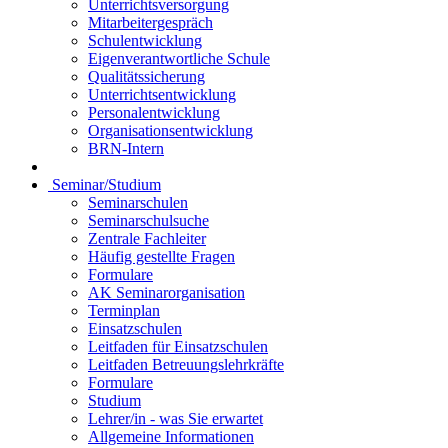
Unterrichtsversorgung
Mitarbeitergespräch
Schulentwicklung
Eigenverantwortliche Schule
Qualitätssicherung
Unterrichtsentwicklung
Personalentwicklung
Organisationsentwicklung
BRN-Intern
Seminar/Studium
Seminarschulen
Seminarschulsuche
Zentrale Fachleiter
Häufig gestellte Fragen
Formulare
AK Seminarorganisation
Terminplan
Einsatzschulen
Leitfaden für Einsatzschulen
Leitfaden Betreuungslehrkräfte
Formulare
Studium
Lehrer/in - was Sie erwartet
Allgemeine Informationen