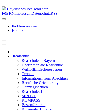
Bayerisches Realschulnetz
FöBRN
Impressum
Datenschutz
RSS
Problem melden
Kontakt
Realschule
Realschule in Bayern
Übertritt an die Realschule
Wahlpflichtfächergruppen
Termine
Informationen zum Abschluss
Berufliche Orientierung
Ganztagsschulen
Realschule21
MINT21
KOMPASS
Bestenförderung
Bilingualer Unterricht