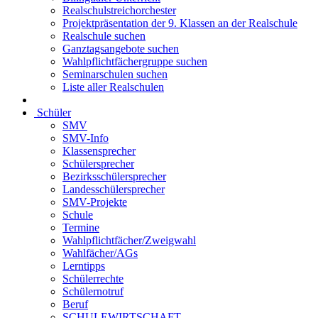
Realschulstreichorchester
Projektpräsentation der 9. Klassen an der Realschule
Realschule suchen
Ganztagsangebote suchen
Wahlpflichtfächergruppe suchen
Seminarschulen suchen
Liste aller Realschulen
Schüler
SMV
SMV-Info
Klassensprecher
Schülersprecher
Bezirksschülersprecher
Landesschülersprecher
SMV-Projekte
Schule
Termine
Wahlpflichtfächer/Zweigwahl
Wahlfächer/AGs
Lerntipps
Schülerrechte
Schülernotruf
Beruf
SCHULEWIRTSCHAFT