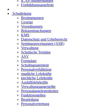
ICAP-Musterstunden
Fortbildungsangebote
Schulleitung
Bestimmungen
Gesetze
Verordnungen
Bekanntmachungen
KMS
Datenschutz und Urheberrecht
Seminaranweisungen (ASR)
Verwaltung
Schulische Termine
ASV
Formulare
Schulmanagement
Personalverhältnisse
staatliche Lehrkräfte
kirchliche Lehrkräfte
Aushilfslehrkräfte
Verwaltungsangestellte
Personalangelegenheiten
Funktionsstellen
Beurteilung
Personalvertretung