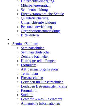
Unterrichtsversorgung
Mitarbeitergespräch
Schulentwicklung
Eigenverantwortliche Schule
Qualitätssicherung
Unterrichtsentwicklung
Personalentwicklung
Organisationsentwicklung
BRN-Intern
Seminar/Studium
Seminarschulen
Seminarschulsuche
Zentrale Fachleiter
Häufig gestellte Fragen
Formulare
AK Seminarorganisation
Terminplan
Einsatzschulen
Leitfaden für Einsatzschulen
Leitfaden Betreuungslehrkräfte
Formulare
Studium
Lehrer/in - was Sie erwartet
Allgemeine Informationen