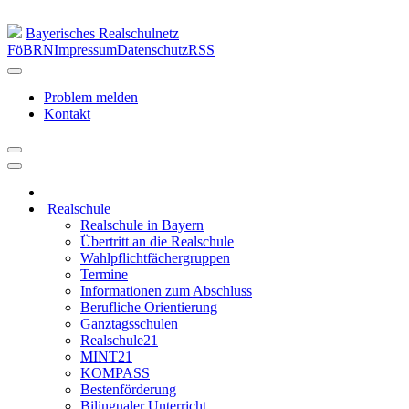
Bayerisches Realschulnetz
FöBRN
Impressum
Datenschutz
RSS
Problem melden
Kontakt
Realschule
Realschule in Bayern
Übertritt an die Realschule
Wahlpflichtfächergruppen
Termine
Informationen zum Abschluss
Berufliche Orientierung
Ganztagsschulen
Realschule21
MINT21
KOMPASS
Bestenförderung
Bilingualer Unterricht