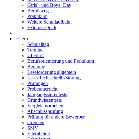
Girls´- und Boys´ Day
Berufsweg
Praktikum
Weitere Schullaufbahn
Externer Quali
Eltern
Schulalltag
Termine
Übertritt
Berufsorientierung und Praktikum
Beratung
Leseförderung allgemein
Lese-Rechtschreib-Störung
Prüfungen
Probeunterricht
Jahrgangsstufentests
Grundwissentests
Vergleichsarbeiten
Abschlussprüfung
Prüfung für andere Bewerber
Gremien
SMV
Elternbeirat