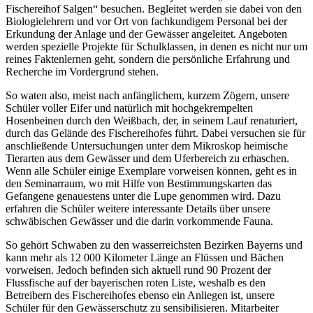
Fischereihof Salgen“ besuchen. Begleitet werden sie dabei von den
Biologielehrern und vor Ort von fachkundigem Personal bei der
Erkundung der Anlage und der Gewässer angeleitet. Angeboten
werden spezielle Projekte für Schulklassen, in denen es nicht nur um
reines Faktenlernen geht, sondern die persönliche Erfahrung und
Recherche im Vordergrund stehen.
So waten also, meist nach anfänglichem, kurzem Zögern, unsere
Schüler voller Eifer und natürlich mit hochgekrempelten
Hosenbeinen durch den Weißbach, der, in seinem Lauf renaturiert,
durch das Gelände des Fischereihofes führt. Dabei versuchen sie für
anschließende Untersuchungen unter dem Mikroskop heimische
Tierarten aus dem Gewässer und dem Uferbereich zu erhaschen.
Wenn alle Schüler einige Exemplare vorweisen können, geht es in
den Seminarraum, wo mit Hilfe von Bestimmungskarten das
Gefangene genauestens unter die Lupe genommen wird. Dazu
erfahren die Schüler weitere interessante Details über unsere
schwäbischen Gewässer und die darin vorkommende Fauna.
So gehört Schwaben zu den wasserreichsten Bezirken Bayerns und
kann mehr als 12 000 Kilometer Länge an Flüssen und Bächen
vorweisen. Jedoch befinden sich aktuell rund 90 Prozent der
Flussfische auf der bayerischen roten Liste, weshalb es den
Betreibern des Fischereihofes ebenso ein Anliegen ist, unsere
Schüler für den Gewässerschutz zu sensibilisieren. Mitarbeiter