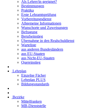
Als Lehrer/in geeignet?
Bestimmungen
Praktika
Erste Lehramtsprüfung
Vorbereitungsdienst
Allgemeine Informationen
Wunschorte und Zuweisungen
Befragung
Berufseinstieg
Übernahme in den Realschuldienst
Warteliste
aus anderen Bundesländern
aus EU-Staaten
aus Nicht-EU-Staaten
Quereinstieg
Lehrplan
Einzelne Fächer
Lehrplan PLUS
Bildungsstandards
Bezirke
Mittelfranken
MB-Dienststelle