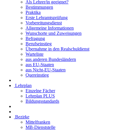
Als Lehrer/in geeignet?
Bestimmungen
Praktika
Erste Lehramtsprüfung
Vorbereitungsdienst
Allgemeine Informationen
Wunschorte und Zuweisungen
Befragung
Berufseinstieg
Übernahme in den Realschuldienst
Warteliste
aus anderen Bundesländern
aus EU-Staaten
aus Nicht-EU-Staaten
Quereinstieg
Lehrplan
Einzelne Fächer
Lehrplan PLUS
Bildungsstandards
Bezirke
Mittelfranken
MB-Dienststelle