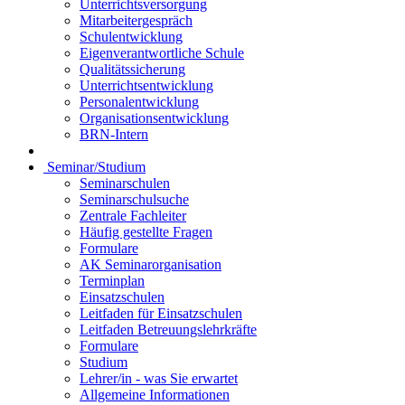
Unterrichtsversorgung
Mitarbeitergespräch
Schulentwicklung
Eigenverantwortliche Schule
Qualitätssicherung
Unterrichtsentwicklung
Personalentwicklung
Organisationsentwicklung
BRN-Intern
Seminar/Studium
Seminarschulen
Seminarschulsuche
Zentrale Fachleiter
Häufig gestellte Fragen
Formulare
AK Seminarorganisation
Terminplan
Einsatzschulen
Leitfaden für Einsatzschulen
Leitfaden Betreuungslehrkräfte
Formulare
Studium
Lehrer/in - was Sie erwartet
Allgemeine Informationen