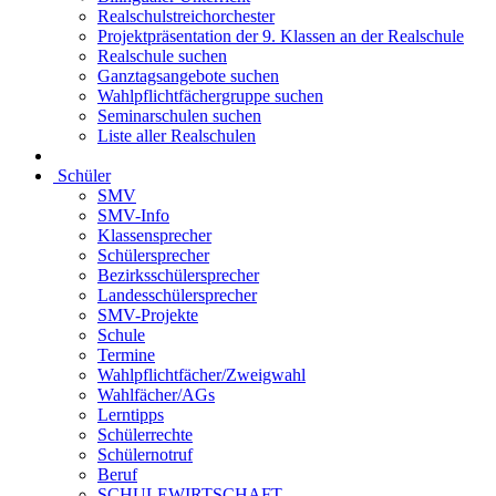
Realschulstreichorchester
Projektpräsentation der 9. Klassen an der Realschule
Realschule suchen
Ganztagsangebote suchen
Wahlpflichtfächergruppe suchen
Seminarschulen suchen
Liste aller Realschulen
Schüler
SMV
SMV-Info
Klassensprecher
Schülersprecher
Bezirksschülersprecher
Landesschülersprecher
SMV-Projekte
Schule
Termine
Wahlpflichtfächer/Zweigwahl
Wahlfächer/AGs
Lerntipps
Schülerrechte
Schülernotruf
Beruf
SCHULEWIRTSCHAFT