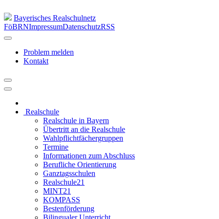
Bayerisches Realschulnetz
FöBRN
Impressum
Datenschutz
RSS
Problem melden
Kontakt
Realschule
Realschule in Bayern
Übertritt an die Realschule
Wahlpflichtfächergruppen
Termine
Informationen zum Abschluss
Berufliche Orientierung
Ganztagsschulen
Realschule21
MINT21
KOMPASS
Bestenförderung
Bilingualer Unterricht