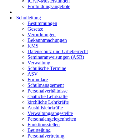
ICAP-Musterstunden
Fortbildungsangebote
Schulleitung
Bestimmungen
Gesetze
Verordnungen
Bekanntmachungen
KMS
Datenschutz und Urheberrecht
Seminaranweisungen (ASR)
Verwaltung
Schulische Termine
ASV
Formulare
Schulmanagement
Personalverhältnisse
staatliche Lehrkräfte
kirchliche Lehrkräfte
Aushilfslehrkräfte
Verwaltungsangestellte
Personalangelegenheiten
Funktionsstellen
Beurteilung
Personalvertretung