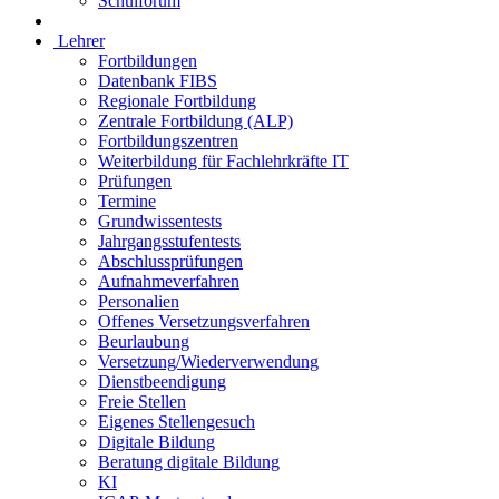
Schulforum
Lehrer
Fortbildungen
Datenbank FIBS
Regionale Fortbildung
Zentrale Fortbildung (ALP)
Fortbildungszentren
Weiterbildung für Fachlehrkräfte IT
Prüfungen
Termine
Grundwissentests
Jahrgangsstufentests
Abschlussprüfungen
Aufnahmeverfahren
Personalien
Offenes Versetzungsverfahren
Beurlaubung
Versetzung/Wiederverwendung
Dienstbeendigung
Freie Stellen
Eigenes Stellengesuch
Digitale Bildung
Beratung digitale Bildung
KI