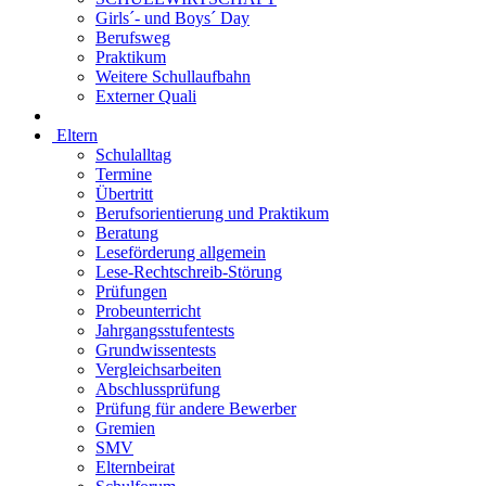
Girls´- und Boys´ Day
Berufsweg
Praktikum
Weitere Schullaufbahn
Externer Quali
Eltern
Schulalltag
Termine
Übertritt
Berufsorientierung und Praktikum
Beratung
Leseförderung allgemein
Lese-Rechtschreib-Störung
Prüfungen
Probeunterricht
Jahrgangsstufentests
Grundwissentests
Vergleichsarbeiten
Abschlussprüfung
Prüfung für andere Bewerber
Gremien
SMV
Elternbeirat