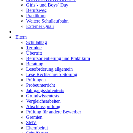
Girls´- und Boys´ Day
Berufsweg
Praktikum
Weitere Schullaufbahn
Externer Quali
Eltern
Schulalltag
Termine
Übertritt
Berufsorientierung und Praktikum
Beratung
Leseförderung allgemein
Lese-Rechtschreib-Störung
Prüfungen
Probeunterricht
Jahrgangsstufentests
Grundwissentests
Vergleichsarbeiten
Abschlussprüfung
Prüfung für andere Bewerber
Gremien
SMV
Elternbeirat