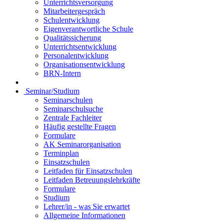
Unterrichtsversorgung
Mitarbeitergespräch
Schulentwicklung
Eigenverantwortliche Schule
Qualitätssicherung
Unterrichtsentwicklung
Personalentwicklung
Organisationsentwicklung
BRN-Intern
Seminar/Studium
Seminarschulen
Seminarschulsuche
Zentrale Fachleiter
Häufig gestellte Fragen
Formulare
AK Seminarorganisation
Terminplan
Einsatzschulen
Leitfaden für Einsatzschulen
Leitfaden Betreuungslehrkräfte
Formulare
Studium
Lehrer/in - was Sie erwartet
Allgemeine Informationen