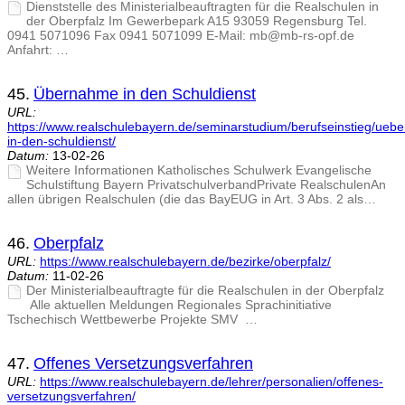
Dienststelle des Ministerialbeauftragten für die Realschulen in
der Oberpfalz Im Gewerbepark A15 93059 Regensburg Tel.
0941 5071096 Fax 0941 5071099 E-Mail: mb@mb-rs-opf.de
Anfahrt: …
45.
Übernahme in den Schuldienst
URL:
https://www.realschulebayern.de/seminarstudium/berufseinstieg/ueb
in-den-schuldienst/
Datum:
13-02-26
Weitere Informationen Katholisches Schulwerk Evangelische
Schulstiftung Bayern PrivatschulverbandPrivate RealschulenAn
allen übrigen Realschulen (die das BayEUG in Art. 3 Abs. 2 als…
46.
Oberpfalz
URL:
https://www.realschulebayern.de/bezirke/oberpfalz/
Datum:
11-02-26
Der Ministerialbeauftragte für die Realschulen in der Oberpfalz
Alle aktuellen Meldungen Regionales Sprachinitiative
Tschechisch Wettbewerbe Projekte SMV …
47.
Offenes Versetzungsverfahren
URL:
https://www.realschulebayern.de/lehrer/personalien/offenes-
versetzungsverfahren/