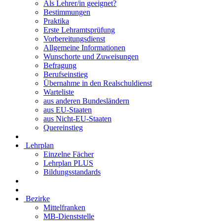
Als Lehrer/in geeignet?
Bestimmungen
Praktika
Erste Lehramtsprüfung
Vorbereitungsdienst
Allgemeine Informationen
Wunschorte und Zuweisungen
Befragung
Berufseinstieg
Übernahme in den Realschuldienst
Warteliste
aus anderen Bundesländern
aus EU-Staaten
aus Nicht-EU-Staaten
Quereinstieg
Lehrplan
Einzelne Fächer
Lehrplan PLUS
Bildungsstandards
Bezirke
Mittelfranken
MB-Dienststelle