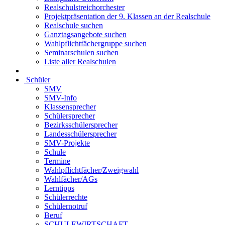
Realschulstreichorchester
Projektpräsentation der 9. Klassen an der Realschule
Realschule suchen
Ganztagsangebote suchen
Wahlpflichtfächergruppe suchen
Seminarschulen suchen
Liste aller Realschulen
Schüler
SMV
SMV-Info
Klassensprecher
Schülersprecher
Bezirksschülersprecher
Landesschülersprecher
SMV-Projekte
Schule
Termine
Wahlpflichtfächer/Zweigwahl
Wahlfächer/AGs
Lerntipps
Schülerrechte
Schülernotruf
Beruf
SCHULEWIRTSCHAFT