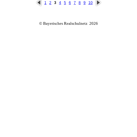
vorh
näc
1
2
3
4
5
6
7
8
9
10
erig
hste
e
© Bayerisches Realschulnetz 2026