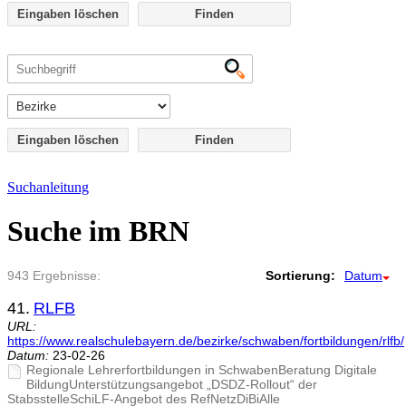
Eingaben löschen
Eingaben löschen
Suchanleitung
Suche im BRN
943 Ergebnisse:
Sortierung:
Datum
41.
RLFB
URL:
https://www.realschulebayern.de/bezirke/schwaben/fortbildungen/rlfb/
Datum:
23-02-26
Regionale Lehrerfortbildungen in SchwabenBeratung Digitale
BildungUnterstützungsangebot „DSDZ-Rollout“ der
StabsstelleSchiLF-Angebot des RefNetzDiBiAlle