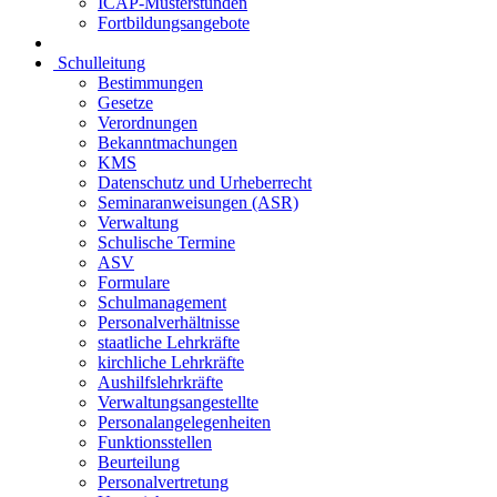
ICAP-Musterstunden
Fortbildungsangebote
Schulleitung
Bestimmungen
Gesetze
Verordnungen
Bekanntmachungen
KMS
Datenschutz und Urheberrecht
Seminaranweisungen (ASR)
Verwaltung
Schulische Termine
ASV
Formulare
Schulmanagement
Personalverhältnisse
staatliche Lehrkräfte
kirchliche Lehrkräfte
Aushilfslehrkräfte
Verwaltungsangestellte
Personalangelegenheiten
Funktionsstellen
Beurteilung
Personalvertretung