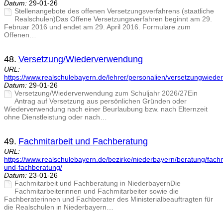
Datum:
29-01-26
Stellenangebote des offenen Versetzungsverfahrens (staatliche
Realschulen)Das Offene Versetzungsverfahren beginnt am 29.
Februar 2016 und endet am 29. April 2016. Formulare zum
Offenen…
48.
Versetzung/Wiederverwendung
URL:
https://www.realschulebayern.de/lehrer/personalien/versetzungwied
Datum:
29-01-26
Versetzung/Wiederverwendung zum Schuljahr 2026/27Ein
Antrag auf Versetzung aus persönlichen Gründen oder
Wiederverwendung nach einer Beurlaubung bzw. nach Elternzeit
ohne Dienstleistung oder nach…
49.
Fachmitarbeit und Fachberatung
URL:
https://www.realschulebayern.de/bezirke/niederbayern/beratung/fachm
und-fachberatung/
Datum:
23-01-26
Fachmitarbeit und Fachberatung in NiederbayernDie
Fachmitarbeiterinnen und Fachmitarbeiter sowie die
Fachberaterinnen und Fachberater des Ministerialbeauftragten für
die Realschulen in Niederbayern…