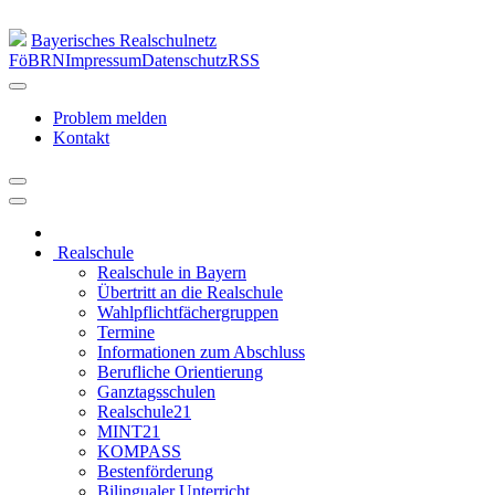
Bayerisches Realschulnetz
FöBRN
Impressum
Datenschutz
RSS
Problem melden
Kontakt
Realschule
Realschule in Bayern
Übertritt an die Realschule
Wahlpflichtfächergruppen
Termine
Informationen zum Abschluss
Berufliche Orientierung
Ganztagsschulen
Realschule21
MINT21
KOMPASS
Bestenförderung
Bilingualer Unterricht