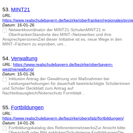
53.
MINT21
URL:
https://www.realschulebayern.de/bezirke/oberfranken/regionales/proj
Datum:
16-01-26
Netwerkkoordinator der MINT21-SchulenMINT21 in
OberfrankenStandorte des MINT–Netzwerkes und ihre
AnsprechpersonenZiel dieser Initiative ist es, neue Wege in den
MINT–Fächern zu erproben, um…
54.
Verwaltung
URL:
https://www.realschulebayern.de/bezirke/oberbayern-
west/verwaltung/
Datum:
15-01-26
Inklusion Antrag der Gewährung von Maßnahmen bei
Leistungserhebungen für dauerhaft beeinträchtigte Schülerinnen
und Schüler Deckblatt zum Antrag auf
Nachteilsausgleich/Notenschutz Formblatt…
55.
Fortbildungen
URL:
https://www.realschulebayern.de/bezirke/oberpfalz/fortbildungen/
Datum:
14-01-26
Fortbildungskatalog des ReferentennetzwerksZur Ansicht bitte
Überschrift oder Bild anklicken!Schulinterne FortbildungenDie