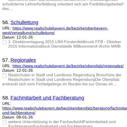
schulinterne Lehrerfortbildung orientiert sich am Fortbildungsbedarf
des…
56.
Schulleitung
URL:
https://www.realschulebayern.de/bezirke/oberbayern-
west/verwaltung/schulleitung/
Datum:
12-01-26
1. Direktorentagung 2015 LRA Fürstenfeldbruck FFB - Oktober
2015 Informationsblock Dienststelle WillkommenX-Archiv MMB
57.
Regionales
URL:
https://www.realschulebayern.de/bezirke/oberpfalz/regionales/
Datum:
12-01-26
Realschulen in Stadt und Landkreis Regensburg Broschüre der
Realschulen in Stadt und Landkreis RegensburgDie Oberpfalz
erstreckt sich vom Fichtelgebirge im Norden bis zur Donau im…
58.
Fachmitarbeit und Fachberatung
URL:
https://www.realschulebayern.de/bezirke/oberpfalz/beratung/fachmitar
und-fachberatung/
Datum:
08-01-26
weitere Unterstützung in der FachaufsichtFachmitarbeit und
FachberatungFachmitarbeit und Fachberatung