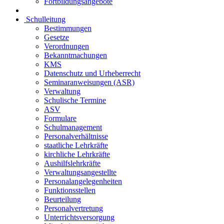
Fortbildungsangebote
Schulleitung
Bestimmungen
Gesetze
Verordnungen
Bekanntmachungen
KMS
Datenschutz und Urheberrecht
Seminaranweisungen (ASR)
Verwaltung
Schulische Termine
ASV
Formulare
Schulmanagement
Personalverhältnisse
staatliche Lehrkräfte
kirchliche Lehrkräfte
Aushilfslehrkräfte
Verwaltungsangestellte
Personalangelegenheiten
Funktionsstellen
Beurteilung
Personalvertretung
Unterrichtsversorgung