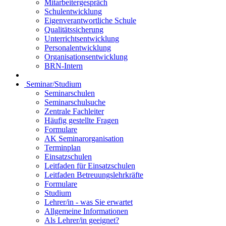
Mitarbeitergespräch
Schulentwicklung
Eigenverantwortliche Schule
Qualitätssicherung
Unterrichtsentwicklung
Personalentwicklung
Organisationsentwicklung
BRN-Intern
Seminar/Studium
Seminarschulen
Seminarschulsuche
Zentrale Fachleiter
Häufig gestellte Fragen
Formulare
AK Seminarorganisation
Terminplan
Einsatzschulen
Leitfaden für Einsatzschulen
Leitfaden Betreuungslehrkräfte
Formulare
Studium
Lehrer/in - was Sie erwartet
Allgemeine Informationen
Als Lehrer/in geeignet?