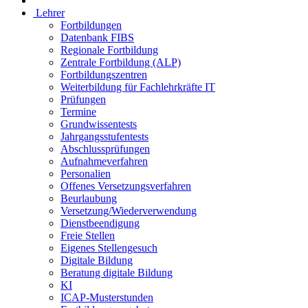
Lehrer
Fortbildungen
Datenbank FIBS
Regionale Fortbildung
Zentrale Fortbildung (ALP)
Fortbildungszentren
Weiterbildung für Fachlehrkräfte IT
Prüfungen
Termine
Grundwissentests
Jahrgangsstufentests
Abschlussprüfungen
Aufnahmeverfahren
Personalien
Offenes Versetzungsverfahren
Beurlaubung
Versetzung/Wiederverwendung
Dienstbeendigung
Freie Stellen
Eigenes Stellengesuch
Digitale Bildung
Beratung digitale Bildung
KI
ICAP-Musterstunden