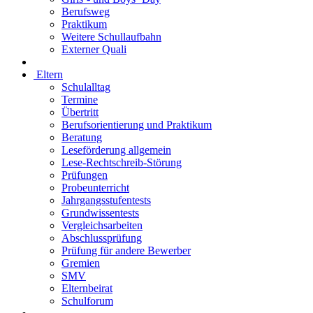
Berufsweg
Praktikum
Weitere Schullaufbahn
Externer Quali
Eltern
Schulalltag
Termine
Übertritt
Berufsorientierung und Praktikum
Beratung
Leseförderung allgemein
Lese-Rechtschreib-Störung
Prüfungen
Probeunterricht
Jahrgangsstufentests
Grundwissentests
Vergleichsarbeiten
Abschlussprüfung
Prüfung für andere Bewerber
Gremien
SMV
Elternbeirat
Schulforum