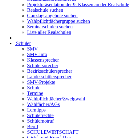
Projektpräsentation der 9. Klassen an der Realschule
Realschule suchen
Ganztagsangebote suchen
Wahlpflichtfächergruppe suchen
Seminarschulen suchen
Liste aller Realschulen
Schüler
SMV
SMV-Info
Klassensprecher
Schülersprecher
Bezirksschülersprecher
Landesschülersprecher
SMV-Projekte
Schule
Termine
Wahlpflichtfächer/Zweigwahl
Wahlfächer/AGs
Lerntipps
Schülerrechte
Schülernotruf
Beruf
SCHULEWIRTSCHAFT
Girls´- und Boys´ Day