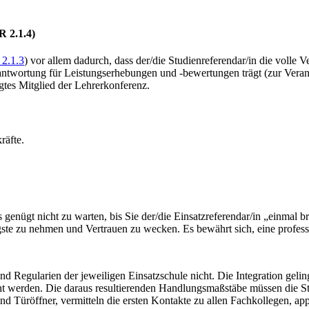
R 2.1.4)
2.1.3
) vor allem dadurch, dass der/die Studienreferendar/in die volle 
erantwortung für Leis­tungserhebungen und -bewertungen trägt (zur Vera
tigtes Mit­glied der Lehrerkonferenz.
räfte.
Es genügt nicht zu warten, bis Sie der/die Einsatzreferendar/in „einmal
ste zu nehmen und Vertrauen zu wecken. Es bewährt sich, eine profess
 Regularien der jeweiligen Einsatzschule nicht. Die Integration gelin
acht werden. Die daraus resultierenden Handlungsmaßstäbe müssen die Stu
nd Türöffner, vermitteln die ersten Kontakte zu allen Fachkollegen, ap