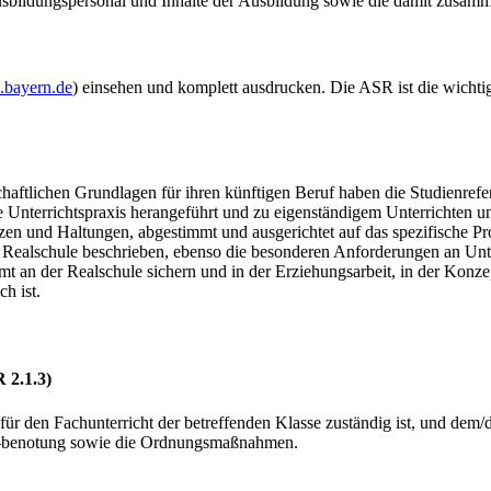
Ausbildungspersonal und Inhalte der Ausbildung sowie die damit zu­sa
.bayern.de
) einsehen und komplett ausdrucken. Die ASR ist die wichtig
haftlichen Grundlagen für ihren künftigen Beruf haben die Studienrefe
e Unterrichtspraxis herangeführt und zu eigenständigem Unterrichten u
zen und Haltungen, abgestimmt und ausgerichtet auf das spezifische Pro
er Realschule beschrieben, ebenso die besonderen Anforderungen an Unte
t an der Realschule sichern und in der Erziehungsarbeit, in der Konze
ich ist.
 2.1.3)
r den Fachunterricht der betreffen­den Klasse zuständig ist, und dem/der
nd –benotung sowie die Ordnungsmaßnahmen.