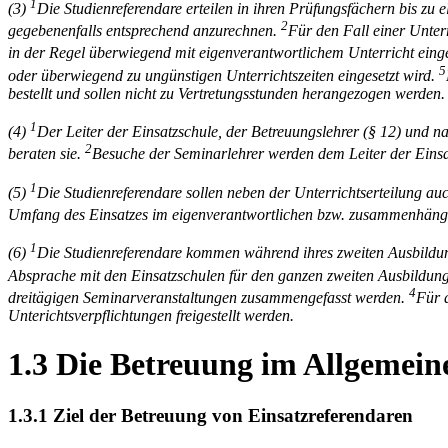
1
(3)
Die Studienreferendare erteilen in ihren Prüfungsfächern bis zu
2
gegebenenfalls entsprechend anzurechnen.
Für den Fall einer Unter­r
in der Regel überwiegend mit eigenverant­wortlichem Unterricht eing
5
oder überwie­gend zu ungünstigen Unterrichtszeiten eingesetzt wird.
bestellt und sollen nicht zu Vertretungsstunden herangezogen werden.
1
(4)
Der Leiter der Einsatzschule, der Betreuungslehrer (§ 12) und n
2
beraten sie.
Besuche der Seminarlehrer werden dem Leiter der Einsa
1
(5)
Die Studienreferendare sollen neben der Unterrichtserteilung auc
Umfang des Einsatzes im eigenverantwortlichen bzw. zusammen­häng
1
(6)
Die Studienreferendare kommen während ihres zweiten Ausbildun
Absprache mit den Einsatzschulen für den ganzen zweiten Ausbildungs
4
dreitägigen Seminarveranstaltungen zusammenge­fasst werden.
Für 
Unterichtsverpflichtungen freigestellt werden.
1.3 Die Betreuung im Allgemein
1.3.1 Ziel der Betreuung von Einsatzreferendaren