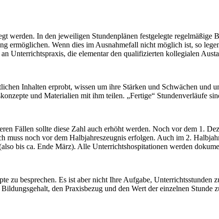
egt werden. In den jeweiligen Stundenplänen festgelegte regelmäßige B
tung ermöglichen. Wenn dies im Ausnahmefall nicht möglich ist, so le­g
an Unterrichtspra­xis, die elementar den qualifizierten kollegialen Aust
t­lichen Inhalten erprobt, wissen um ihre Stärken und Schwächen und u
kon­zepte und Materialien mit ihm teilen. „Fertige“ Stundenverläufe sind
geren Fällen sollte diese Zahl auch erhöht werden. Noch vor dem 1. De
ch muss noch vor dem Halbjahreszeugnis erfolgen. Auch im 2. Halbjahr
(also bis ca. Ende März). Alle Unterrichtshospitationen werden dokume
pte zu besprechen. Es ist aber nicht Ihre Aufgabe, Unterrichtsstunden
 Bildungsgehalt, den Praxisbezug und den Wert der einzelnen Stunde z