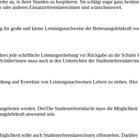
­der an, in ihren Stunden zu hospitieren. Sie schlägt sogar ganz be­sti
 oder anderen Einsatzreferendaren/innen sind wünschens­wert.
ung für große und kleine Leistungsnachweise der Betreuungslehrkraft vo
h­res jede schriftliche Leistungserhebung vor Rückgabe an die Schüler 
 Schüler/innen muss auch in den Unterrichten der Studienreferen­dare/in
taltung und Korrektur von Leistungsnachweisen Lehren zu ziehen. Hier 
geboten werden. Der/Die Studienreferendar/in muss die Möglichkeit h
ungslehrkraft anwesend sein.
öglichkeit sollte auch Studienreferendaren/innen offenstehen. Darüber 