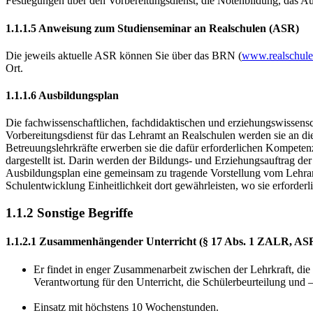
Festlegungen über den Vorberei­tungs­dienst, die Notenbildung, das 
1.1.1.5 Anweisung zum Studienseminar an Realschulen (ASR)
Die jeweils aktuelle ASR können Sie über das BRN (
www.realschule
Ort.
1.1.1.6 Ausbildungsplan
Die fachwissenschaftlichen, fachdidaktischen und erziehungswissensc
Vorbereitungsdienst für das Lehramt an Realschulen werden sie an di
Betreuungslehrkräfte erwerben sie die dafür er­forderlichen Kompeten
dargestellt ist. Darin werden der Bildungs- und Erziehungsauftrag d
Ausbildungsplan eine gemeinsam zu tragende Vor­stellung vom Lehram
Schulentwicklung Einheit­lichkeit dort gewährleisten, wo sie erforderl
1.1.2 Sonstige Begriffe
1.1.2.1 Zusammenhängender Unterricht (§ 17 Abs. 1 ZALR, ASR
Er findet in enger Zusammenarbeit zwischen der Lehrkraft, die fü
Verantwortung für den Unterricht, die Schülerbeurteilung u
Einsatz mit höchstens 10 Wochenstunden.