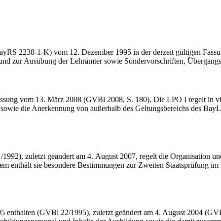
yRS 2238-1-K) vom 12. De­zember 1995 in der derzeit gültigen Fassun
g und zur Ausübung der Lehrämter sowie Sondervorschriften, Übergang
ssung vom 13. März 2008 (GVBl 2008, S. 180). Die LPO I regelt in vie
her sowie die Anerkennung von außerhalb des Gel­tungsbereichs des Ba
92), zuletzt geändert am 4. August 2007, regelt die Organisation un
rdem enthält sie besondere Bestimmungen zur Zweiten Staatsprüfung im
 enthalten (GVBl 22/1995), zuletzt geändert am 4. August 2004 (GVBl