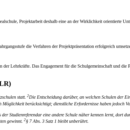
schule, Projektarbeit deshalb eine an der Wirklichkeit orientierte Unt
Jahrgangsstufe die Verfahren der Projektpräsentation erfolgreich um­set
n der Lehrkräfte. Das Engagement für die Schulgemeinschaft und die Pr
ALR)
2
zschulen statt.
Die Ent­scheidung darüber, an welchen Schulen der Einsa
Möglichkeit berücksichtigt; dienstliche Erfordernisse haben jedoch V
 der Studienreferendar eine andere Schule näher kennen lernt, dort du
2
hten gewinnt.
§ 7 Abs. 3 Satz 1 bleibt unberührt.