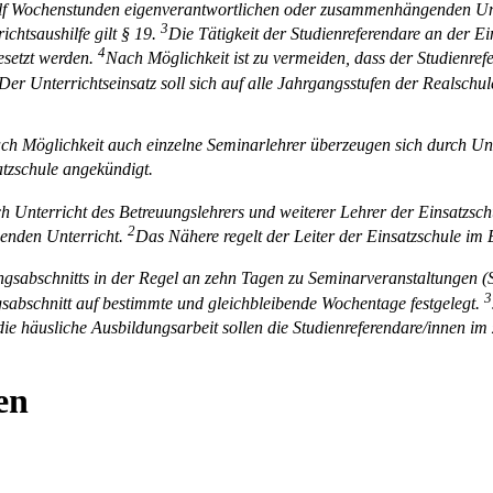
 elf Wochenstunden eigen­verantwortlichen oder zusammenhängenden Unt
3
ichtsaushilfe gilt § 19.
Die Tätigkeit der Studienreferendare an der Ein
4
esetzt werden.
Nach Möglichkeit ist zu vermeiden, dass der Stu­dienre
Der Unterrichtseinsatz soll sich auf alle Jahrgangsstufen der Realschul
ach Möglichkeit auch ein­zelne Seminarlehrer überzeugen sich durch Un
tzschule angekündigt.
h Unterricht des Betreu­ungslehrers und weiterer Lehrer der Einsatzsch
2
enden Unterricht.
Das Nähere regelt der Leiter der Einsatzschule im
gsabschnitts in der Regel an zehn Tagen zu Seminarveranstaltungen 
3
­abschnitt auf bestimmte und gleichbleibende Wochentage festgelegt.
die häusliche Ausbildungsarbeit sollen die Studienreferendare/innen i
en