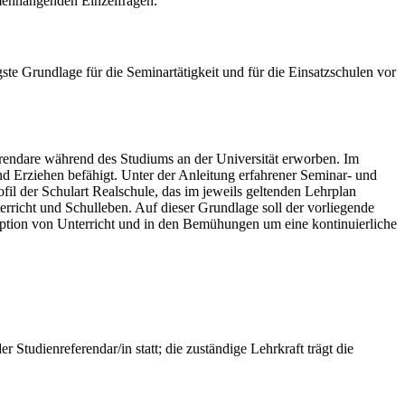
mmenhängenden Einzelfragen.
ste Grundlage für die Seminartätigkeit und für die Einsatzschulen vor
rendare während des Studiums an der Univer­sität erworben. Im
nd Erziehen befähigt. Unter der Anleitung erfahrener Seminar- und
fil der Schulart Realschule, das im jeweils geltenden Lehrplan
rricht und Schulleben. Auf dieser Grundlage soll der vorliegende
p­tion von Unterricht und in den Bemühungen um eine kontinuierliche
 Studienreferendar/in statt; die zuständige Lehrkraft trägt die