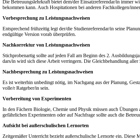
Die Betreuungslehrkraft bietet dem/der Einsatzreferendar/in immer wie
bekommen kann. Auch Hospitationen bei anderen Fachkolle­gen/innen
Vorbesprechung zu Leistungsnachweisen
Entsprechend frühzeitig legt der/die Studienreferendar/in seine Plan
endgültige Version vorab überprüfen.
Nachkorrektur von Leistungsnachweisen
Stichprobenartig sollte auf jeden Fall am Beginn des 2. Ausbildungsja
dars/in wird sich diese Arbeit verringern. Die Gleichbehandlung aller
Nachbesprechung zu Leistungsnachweisen
Es ist weiterhin unbedingt nötig, im Nachgang aus der Planung, Ges­
volle/r Ratgeber/in sein.
Vorbereitung von Experimenten
In den Fächern Biologie, Chemie und Physik müssen auch Übungen an
gefährlichen Experimenten oder auf Nachfrage sollte auch die Betreu­
Aufsicht bei außerschulischen Lernorten
Zeitgemäßer Unterricht bezieht außerschulische Lernorte ein. Diese M