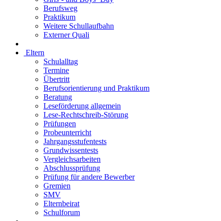
Berufsweg
Praktikum
Weitere Schullaufbahn
Externer Quali
Eltern
Schulalltag
Termine
Übertritt
Berufsorientierung und Praktikum
Beratung
Leseförderung allgemein
Lese-Rechtschreib-Störung
Prüfungen
Probeunterricht
Jahrgangsstufentests
Grundwissentests
Vergleichsarbeiten
Abschlussprüfung
Prüfung für andere Bewerber
Gremien
SMV
Elternbeirat
Schulforum