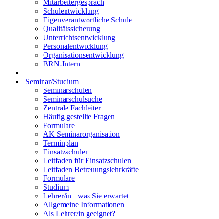
Mitarbeitergespräch
Schulentwicklung
Eigenverantwortliche Schule
Qualitätssicherung
Unterrichtsentwicklung
Personalentwicklung
Organisationsentwicklung
BRN-Intern
Seminar/Studium
Seminarschulen
Seminarschulsuche
Zentrale Fachleiter
Häufig gestellte Fragen
Formulare
AK Seminarorganisation
Terminplan
Einsatzschulen
Leitfaden für Einsatzschulen
Leitfaden Betreuungslehrkräfte
Formulare
Studium
Lehrer/in - was Sie erwartet
Allgemeine Informationen
Als Lehrer/in geeignet?