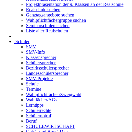
Projektpräsentation der 9. Klassen an der Realschule
Realschule suchen
Ganztagsangebote suchen
Wahlpflichtfächergruppe suchen
Seminarschulen suchen
Liste aller Realschulen
Schüler
SMV
SMV-Info
Klassensprecher
Schülersprecher
Bezirksschülersprecher
Landesschülersprecher
SMV-Projekte
Schule
Termine
Wahlpflichtfächer/Zweigwahl
Wahlfächer/AGs
Lerntipps
Schülerrechte
Schülernotruf
Beruf
SCHULEWIRTSCHAFT
Girls´- und Boys´ Day