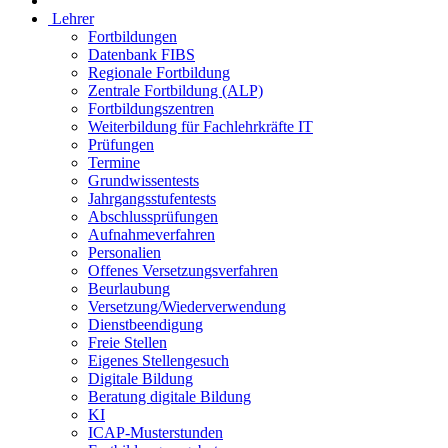
Lehrer
Fortbildungen
Datenbank FIBS
Regionale Fortbildung
Zentrale Fortbildung (ALP)
Fortbildungszentren
Weiterbildung für Fachlehrkräfte IT
Prüfungen
Termine
Grundwissentests
Jahrgangsstufentests
Abschlussprüfungen
Aufnahmeverfahren
Personalien
Offenes Versetzungsverfahren
Beurlaubung
Versetzung/Wiederverwendung
Dienstbeendigung
Freie Stellen
Eigenes Stellengesuch
Digitale Bildung
Beratung digitale Bildung
KI
ICAP-Musterstunden