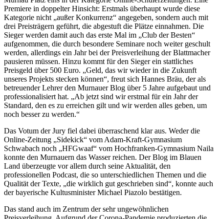
Premiere in doppelter Hinsicht: Erstmals überhaupt wurde diese
Kategorie nicht „außer Konkurrenz“ angegeben, sondern auch mit
drei Preisträgern geführt, die abgestuft die Plätze einnahmen. Die
Sieger werden damit auch das erste Mal im „Club der Besten“
aufgenommen, die durch besondere Seminare noch weiter geschult
werden, allerdings ein Jahr bei der Preisverleihung der Blattmacher
pausieren müssen. Hinzu kommt für den Sieger ein stattliches
Preisgeld über 500 Euro. „Geld, das wir wieder in die Zukunft
unseres Projekts stecken können“, freut sich Hannes Bräu, der als
betreuender Lehrer den Murnauer Blog über 5 Jahre aufgebaut und
professionalisiert hat. „Ab jetzt sind wir erstmal für ein Jahr der
Standard, den es zu erreichen gilt und wir werden alles geben, um
noch besser zu werden.“
Das Votum der Jury fiel dabei überraschend klar aus. Weder die
Online-Zeitung „Sidekick“ vom Adam-Kraft-Gymnasium
Schwabach noch „HFGwaaf“ vom Hochfranken-Gymnasium Naila
konnte den Murnauern das Wasser reichen. Der Blog im Blauen
Land überzeugte vor allem durch seine Aktualität, den
professionellen Podcast, die so unterschiedlichen Themen und die
Qualität der Texte, „die wirklich gut geschrieben sind“, konnte auch
der bayerische Kultusminister Michael Piazolo bestätigen.
Das stand auch im Zentrum der sehr ungewöhnlichen
Preisverleihung. Aufgrund der Corona-Pandemie produzierten die