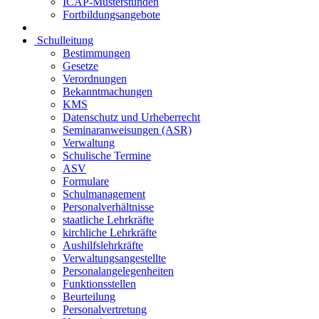
ICAP-Musterstunden
Fortbildungsangebote
Schulleitung
Bestimmungen
Gesetze
Verordnungen
Bekanntmachungen
KMS
Datenschutz und Urheberrecht
Seminaranweisungen (ASR)
Verwaltung
Schulische Termine
ASV
Formulare
Schulmanagement
Personalverhältnisse
staatliche Lehrkräfte
kirchliche Lehrkräfte
Aushilfslehrkräfte
Verwaltungsangestellte
Personalangelegenheiten
Funktionsstellen
Beurteilung
Personalvertretung