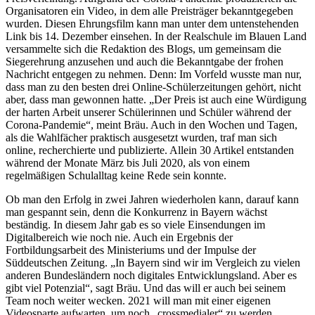
Organisatoren ein Video, in dem alle Preisträger bekanntgegeben
wurden. Diesen Ehrungsfilm kann man unter dem untenstehenden
Link bis 14. Dezember einsehen. In der Realschule im Blauen Land
versammelte sich die Redaktion des Blogs, um gemeinsam die
Siegerehrung anzusehen und auch die Bekanntgabe der frohen
Nachricht entgegen zu nehmen. Denn: Im Vorfeld wusste man nur,
dass man zu den besten drei Online-Schülerzeitungen gehört, nicht
aber, dass man gewonnen hatte. „Der Preis ist auch eine Würdigung
der harten Arbeit unserer Schülerinnen und Schüler während der
Corona-Pandemie“, meint Bräu. Auch in den Wochen und Tagen,
als die Wahlfächer praktisch ausgesetzt wurden, traf man sich
online, recherchierte und publizierte. Allein 30 Artikel entstanden
während der Monate März bis Juli 2020, als von einem
regelmäßigen Schulalltag keine Rede sein konnte.
Ob man den Erfolg in zwei Jahren wiederholen kann, darauf kann
man gespannt sein, denn die Konkurrenz in Bayern wächst
beständig. In diesem Jahr gab es so viele Einsendungen im
Digitalbereich wie noch nie. Auch ein Ergebnis der
Fortbildungsarbeit des Ministeriums und der Impulse der
Süddeutschen Zeitung. „In Bayern sind wir im Vergleich zu vielen
anderen Bundesländern noch digitales Entwicklungsland. Aber es
gibt viel Potenzial“, sagt Bräu. Und das will er auch bei seinem
Team noch weiter wecken. 2021 will man mit einer eigenen
Videosparte aufwarten, um noch „crossmedialer“ zu werden