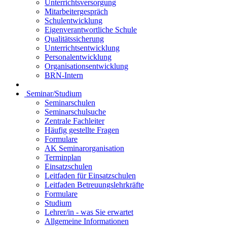
Unterrichtsversorgung
Mitarbeitergespräch
Schulentwicklung
Eigenverantwortliche Schule
Qualitätssicherung
Unterrichtsentwicklung
Personalentwicklung
Organisationsentwicklung
BRN-Intern
Seminar/Studium
Seminarschulen
Seminarschulsuche
Zentrale Fachleiter
Häufig gestellte Fragen
Formulare
AK Seminarorganisation
Terminplan
Einsatzschulen
Leitfaden für Einsatzschulen
Leitfaden Betreuungslehrkräfte
Formulare
Studium
Lehrer/in - was Sie erwartet
Allgemeine Informationen