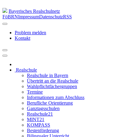
Bayerisches Realschulnetz
FöBRN
Impressum
Datenschutz
RSS
Problem melden
Kontakt
Realschule
Realschule in Bayern
Übertritt an die Realschule
Wahlpflichtfächergruppen
Termine
Informationen zum Abschluss
Berufliche Orientierung
Ganztagsschulen
Realschule21
MINT21
KOMPASS
Bestenförderung
Bilingualer Unterricht