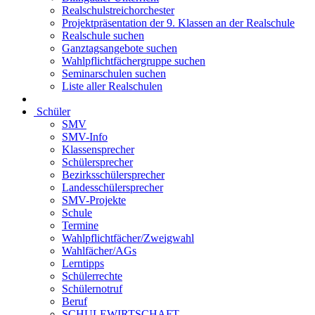
Realschulstreichorchester
Projektpräsentation der 9. Klassen an der Realschule
Realschule suchen
Ganztagsangebote suchen
Wahlpflichtfächergruppe suchen
Seminarschulen suchen
Liste aller Realschulen
Schüler
SMV
SMV-Info
Klassensprecher
Schülersprecher
Bezirksschülersprecher
Landesschülersprecher
SMV-Projekte
Schule
Termine
Wahlpflichtfächer/Zweigwahl
Wahlfächer/AGs
Lerntipps
Schülerrechte
Schülernotruf
Beruf
SCHULEWIRTSCHAFT