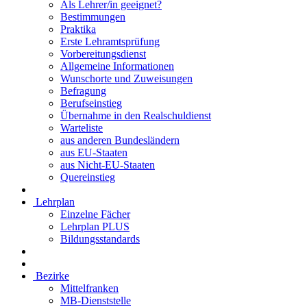
Als Lehrer/in geeignet?
Bestimmungen
Praktika
Erste Lehramtsprüfung
Vorbereitungsdienst
Allgemeine Informationen
Wunschorte und Zuweisungen
Befragung
Berufseinstieg
Übernahme in den Realschuldienst
Warteliste
aus anderen Bundesländern
aus EU-Staaten
aus Nicht-EU-Staaten
Quereinstieg
Lehrplan
Einzelne Fächer
Lehrplan PLUS
Bildungsstandards
Bezirke
Mittelfranken
MB-Dienststelle