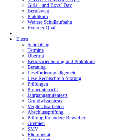
Girls´- und Boys´ Day
Berufsweg
Praktikum
Weitere Schullaufbahn
Externer Quali
Eltern
Schulalltag
Termine
Übertritt
Berufsorientierung und Praktikum
Beratung
Leseförderung allgemein
Lese-Rechtschreib-Störung
Prüfungen
Probeunterricht
Jahrgangsstufentests
Grundwissentests
Vergleichsarbeiten
Abschlussprüfung
Prüfung für andere Bewerber
Gremien
SMV
Elternbeirat