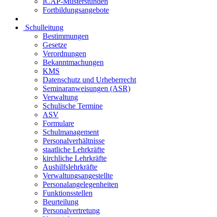
ICAP-Musterstunden
Fortbildungsangebote
Schulleitung
Bestimmungen
Gesetze
Verordnungen
Bekanntmachungen
KMS
Datenschutz und Urheberrecht
Seminaranweisungen (ASR)
Verwaltung
Schulische Termine
ASV
Formulare
Schulmanagement
Personalverhältnisse
staatliche Lehrkräfte
kirchliche Lehrkräfte
Aushilfslehrkräfte
Verwaltungsangestellte
Personalangelegenheiten
Funktionsstellen
Beurteilung
Personalvertretung