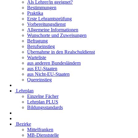
Als Lehrer/in geeignet?
Bestimmungen
Praktika
Erste Lehramtsprüfung
Vorbereitungsdienst
Allgemeine Informationen
Wunschorte und Zuweisungen
Befragung
Berufseinstieg
Übernahme in den Realschuldienst
Warteliste
aus anderen Bundesländern
aus EU-Staaten
aus Nicht-EU-Staaten
Quereinstieg
Lehrplan
Einzelne Fächer
Lehrplan PLUS
Bildungsstandards
Bezirke
Mittelfranken
MB-Dienststelle