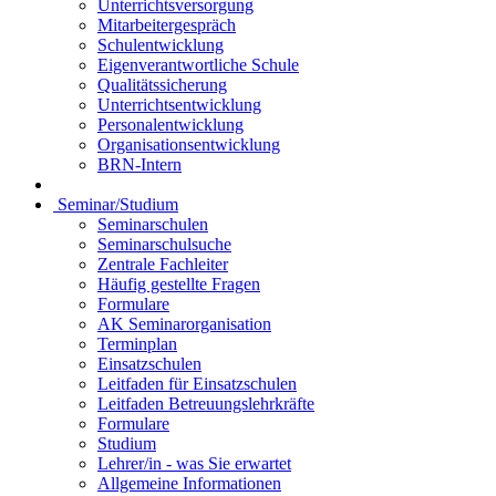
Unterrichtsversorgung
Mitarbeitergespräch
Schulentwicklung
Eigenverantwortliche Schule
Qualitätssicherung
Unterrichtsentwicklung
Personalentwicklung
Organisationsentwicklung
BRN-Intern
Seminar/Studium
Seminarschulen
Seminarschulsuche
Zentrale Fachleiter
Häufig gestellte Fragen
Formulare
AK Seminarorganisation
Terminplan
Einsatzschulen
Leitfaden für Einsatzschulen
Leitfaden Betreuungslehrkräfte
Formulare
Studium
Lehrer/in - was Sie erwartet
Allgemeine Informationen