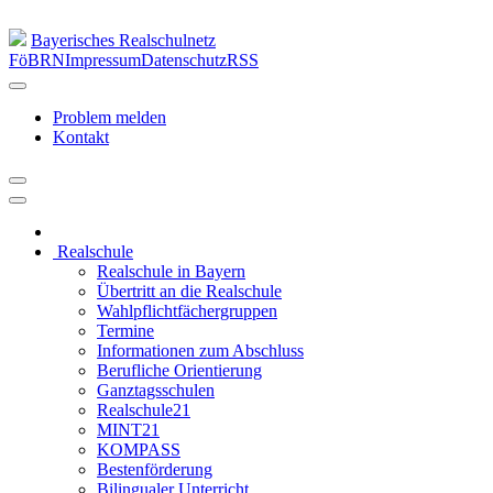
Bayerisches Realschulnetz
FöBRN
Impressum
Datenschutz
RSS
Problem melden
Kontakt
Realschule
Realschule in Bayern
Übertritt an die Realschule
Wahlpflichtfächergruppen
Termine
Informationen zum Abschluss
Berufliche Orientierung
Ganztagsschulen
Realschule21
MINT21
KOMPASS
Bestenförderung
Bilingualer Unterricht