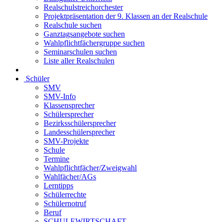
Realschulstreichorchester
Projektpräsentation der 9. Klassen an der Realschule
Realschule suchen
Ganztagsangebote suchen
Wahlpflichtfächergruppe suchen
Seminarschulen suchen
Liste aller Realschulen
Schüler
SMV
SMV-Info
Klassensprecher
Schülersprecher
Bezirksschülersprecher
Landesschülersprecher
SMV-Projekte
Schule
Termine
Wahlpflichtfächer/Zweigwahl
Wahlfächer/AGs
Lerntipps
Schülerrechte
Schülernotruf
Beruf
SCHULEWIRTSCHAFT