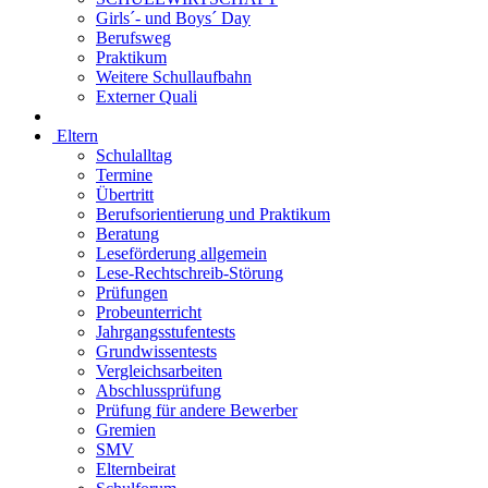
Girls´- und Boys´ Day
Berufsweg
Praktikum
Weitere Schullaufbahn
Externer Quali
Eltern
Schulalltag
Termine
Übertritt
Berufsorientierung und Praktikum
Beratung
Leseförderung allgemein
Lese-Rechtschreib-Störung
Prüfungen
Probeunterricht
Jahrgangsstufentests
Grundwissentests
Vergleichsarbeiten
Abschlussprüfung
Prüfung für andere Bewerber
Gremien
SMV
Elternbeirat