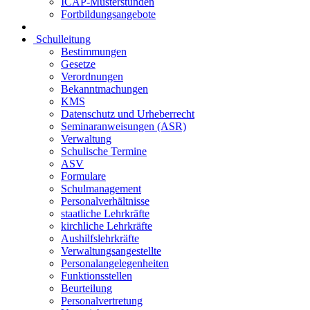
ICAP-Musterstunden
Fortbildungsangebote
Schulleitung
Bestimmungen
Gesetze
Verordnungen
Bekanntmachungen
KMS
Datenschutz und Urheberrecht
Seminaranweisungen (ASR)
Verwaltung
Schulische Termine
ASV
Formulare
Schulmanagement
Personalverhältnisse
staatliche Lehrkräfte
kirchliche Lehrkräfte
Aushilfslehrkräfte
Verwaltungsangestellte
Personalangelegenheiten
Funktionsstellen
Beurteilung
Personalvertretung