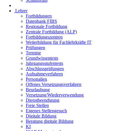
Schulforum
Lehrer
Fortbildungen
Datenbank FIBS
Regionale Fortbildung
Zentrale Fortbildung (ALP)
Fortbildungszentren
Weiterbildung für Fachlehrkräfte IT
Prüfungen
Termine
Grundwissentests
Jahrgangsstufentests
Abschlussprüfungen
Aufnahmeverfahren
Personalien
Offenes Versetzungsverfahren
Beurlaubung
Versetzung/Wiederverwendung
Dienstbeendigung
Freie Stellen
Eigenes Stellengesuch
Digitale Bildung
Beratung digitale Bildung
KI