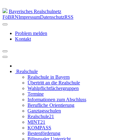
Bayerisches Realschulnetz
FöBRN
Impressum
Datenschutz
RSS
Problem melden
Kontakt
Realschule
Realschule in Bayern
Übertritt an die Realschule
Wahlpflichtfächergruppen
Termine
Informationen zum Abschluss
Berufliche Orientierung
Ganztagsschulen
Realschule21
MINT21
KOMPASS
Bestenförderung
Bilingualer Unterricht