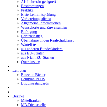
Als Lehrer/in geeignet?
Bestimmungen
Praktika
Erste Lehramtsprüfung
Vorbereitungsdienst
Allgemeine Informationen
Wunschorte und Zuweisungen
Befragung
Berufseinstieg
Übernahme in den Realschuldienst
Warteliste
aus anderen Bundesländern
aus EU-Staaten
aus Nicht-EU-Staaten
Quereinstieg
Lehrplan
Einzelne Fächer
Lehrplan PLUS
Bildungsstandards
Bezirke
Mittelfranken
MB-Dienststelle