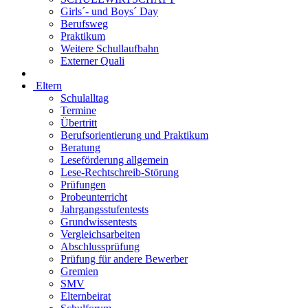
Girls´- und Boys´ Day
Berufsweg
Praktikum
Weitere Schullaufbahn
Externer Quali
Eltern
Schulalltag
Termine
Übertritt
Berufsorientierung und Praktikum
Beratung
Leseförderung allgemein
Lese-Rechtschreib-Störung
Prüfungen
Probeunterricht
Jahrgangsstufentests
Grundwissentests
Vergleichsarbeiten
Abschlussprüfung
Prüfung für andere Bewerber
Gremien
SMV
Elternbeirat