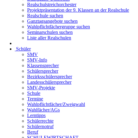
Realschulstreichorchester
Projektpräsentation der 9. Klassen an der Realschule
Realschule suchen
Ganztagsangebote suchen
Wahlpflichtfächergruppe suchen
Seminarschulen suchen
Liste aller Realschulen
Schüler
SMV
SMV-Info
Klassensprecher
Schülersprecher
Bezirksschülersprecher
Landesschülersprecher
SMV-Projekte
Schule
Termine
Wahlpflichtfächer/Zweigwahl
Wahlfächer/AGs
Lerntipps
Schülerrechte
Schülernotruf
Beruf
SCHULEWIRTSCHAFT