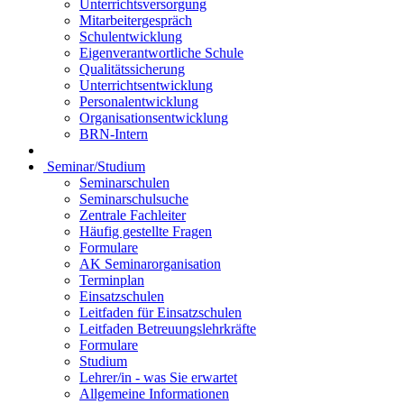
Unterrichtsversorgung
Mitarbeitergespräch
Schulentwicklung
Eigenverantwortliche Schule
Qualitätssicherung
Unterrichtsentwicklung
Personalentwicklung
Organisationsentwicklung
BRN-Intern
Seminar/Studium
Seminarschulen
Seminarschulsuche
Zentrale Fachleiter
Häufig gestellte Fragen
Formulare
AK Seminarorganisation
Terminplan
Einsatzschulen
Leitfaden für Einsatzschulen
Leitfaden Betreuungslehrkräfte
Formulare
Studium
Lehrer/in - was Sie erwartet
Allgemeine Informationen