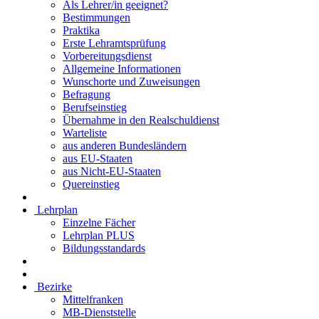
Als Lehrer/in geeignet?
Bestimmungen
Praktika
Erste Lehramtsprüfung
Vorbereitungsdienst
Allgemeine Informationen
Wunschorte und Zuweisungen
Befragung
Berufseinstieg
Übernahme in den Realschuldienst
Warteliste
aus anderen Bundesländern
aus EU-Staaten
aus Nicht-EU-Staaten
Quereinstieg
Lehrplan
Einzelne Fächer
Lehrplan PLUS
Bildungsstandards
Bezirke
Mittelfranken
MB-Dienststelle