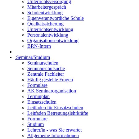
Unterrichtsversorgung
Mitarbeitergespräch
Schulentwicklung
Eigenverantwortliche Schule
Qualitätssicherung
Unterrichtsentwicklung
Personalentwicklung
Organisationsentwicklung
BRN-Intern
Seminar/Studium
Seminarschulen
Seminarschulsuche
Zentrale Fachleiter
Häufig gestellte Fragen
Formulare
AK Seminarorganisation
Terminplan
Einsatzschulen
Leitfaden für Einsatzschulen
Leitfaden Betreuungslehrkräfte
Formulare
Studium
Lehrer/in - was Sie erwartet
Allgemeine Informationen