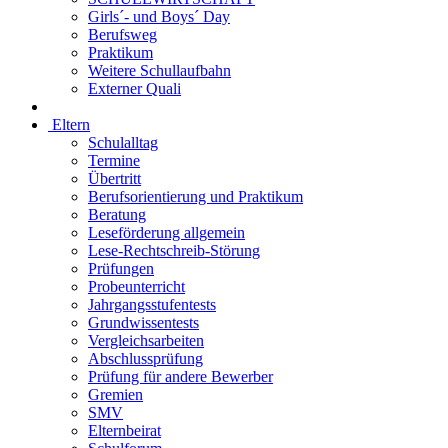
Girls´- und Boys´ Day
Berufsweg
Praktikum
Weitere Schullaufbahn
Externer Quali
Eltern
Schulalltag
Termine
Übertritt
Berufsorientierung und Praktikum
Beratung
Leseförderung allgemein
Lese-Rechtschreib-Störung
Prüfungen
Probeunterricht
Jahrgangsstufentests
Grundwissentests
Vergleichsarbeiten
Abschlussprüfung
Prüfung für andere Bewerber
Gremien
SMV
Elternbeirat