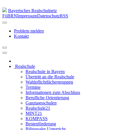
Bayerisches Realschulnetz
FöBRN
Impressum
Datenschutz
RSS
Problem melden
Kontakt
Realschule
Realschule in Bayern
Übertritt an die Realschule
Wahlpflichtfächergruppen
Termine
Informationen zum Abschluss
Berufliche Orientierung
Ganztagsschulen
Realschule21
MINT21
KOMPASS
Bestenförderung
Bilingualer Unterricht