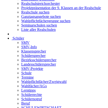
Realschulstreichorchester
Projektpräsentation der 9. Klassen an der Realschule
Realschule suchen
Ganztagsangebote suchen
Wahlpflichtfächergruppe suchen
Seminarschulen suchen
Liste aller Realschulen
Schüler
SMV
SMV-Info
Klassensprecher
Schülersprecher
Bezirksschülersprecher
Landesschülersprecher
SMV-Projekte
Schule
Termine
Wahlpflichtfächer/Zweigwahl
Wahlfächer/AGs
Lerntipps
Schülerrechte
Schülernotruf
Beruf
SCHULEWIRTSCHAFT