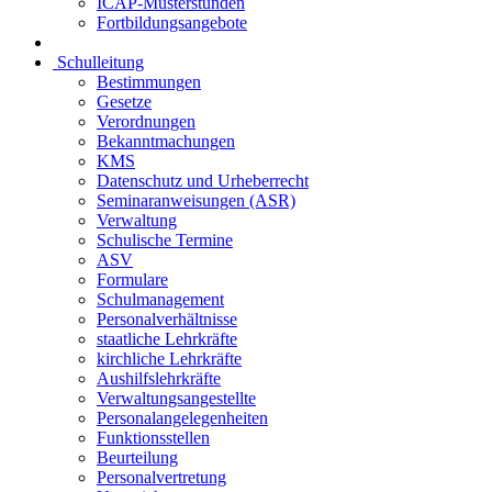
ICAP-Musterstunden
Fortbildungsangebote
Schulleitung
Bestimmungen
Gesetze
Verordnungen
Bekanntmachungen
KMS
Datenschutz und Urheberrecht
Seminaranweisungen (ASR)
Verwaltung
Schulische Termine
ASV
Formulare
Schulmanagement
Personalverhältnisse
staatliche Lehrkräfte
kirchliche Lehrkräfte
Aushilfslehrkräfte
Verwaltungsangestellte
Personalangelegenheiten
Funktionsstellen
Beurteilung
Personalvertretung