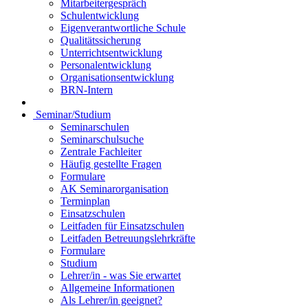
Mitarbeitergespräch
Schulentwicklung
Eigenverantwortliche Schule
Qualitätssicherung
Unterrichtsentwicklung
Personalentwicklung
Organisationsentwicklung
BRN-Intern
Seminar/Studium
Seminarschulen
Seminarschulsuche
Zentrale Fachleiter
Häufig gestellte Fragen
Formulare
AK Seminarorganisation
Terminplan
Einsatzschulen
Leitfaden für Einsatzschulen
Leitfaden Betreuungslehrkräfte
Formulare
Studium
Lehrer/in - was Sie erwartet
Allgemeine Informationen
Als Lehrer/in geeignet?