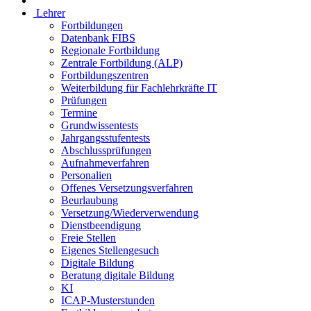
Lehrer
Fortbildungen
Datenbank FIBS
Regionale Fortbildung
Zentrale Fortbildung (ALP)
Fortbildungszentren
Weiterbildung für Fachlehrkräfte IT
Prüfungen
Termine
Grundwissentests
Jahrgangsstufentests
Abschlussprüfungen
Aufnahmeverfahren
Personalien
Offenes Versetzungsverfahren
Beurlaubung
Versetzung/Wiederverwendung
Dienstbeendigung
Freie Stellen
Eigenes Stellengesuch
Digitale Bildung
Beratung digitale Bildung
KI
ICAP-Musterstunden