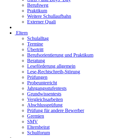
Berufsweg
Praktikum
Weitere Schullaufbahn
Externer Quali
Eltern
Schulalltag
Termine
Übertritt
Berufsorientierung und Praktikum
Beratung
Leseförderung allgemein
Lese-Rechtschreib-Störung
Prüfungen
Probeunterricht
Jahrgangsstufentests
Grundwissentests
Vergleichsarbeiten
Abschlussprüfung
Prüfung für andere Bewerber
Gremien
SMV
Elternbeirat
Schulforum