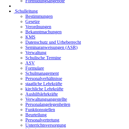
Fortbildungsangebote
Schulleitung
Bestimmungen
Gesetze
Verordnungen
Bekanntmachungen
KMS
Datenschutz und Urheberrecht
Seminaranweisungen (ASR)
Verwaltung
Schulische Termine
ASV
Formulare
Schulmanagement
Personalverhältnisse
staatliche Lehrkräfte
kirchliche Lehrkräfte
Aushilfslehrkräfte
Verwaltungsangestellte
Personalangelegenheiten
Funktionsstellen
Beurteilung
Personalvertretung
Unterrichtsversorgung