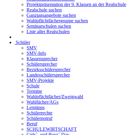
Projektpräsentation der 9. Klassen an der Realschule
Realschule suchen
Ganztagsangebote suchen
Wahlpflichtfächergruppe suchen
Seminarschulen suchen
Liste aller Realschulen
Schüler
SMV
SMV-Info
Klassensprecher
Schülersprecher
Bezirksschülersprecher
Landesschülersprecher
SMV-Projekte
Schule
Termine
Wahlpflichtfächer/Zweigwahl
Wahlfächer/AGs
Lerntipps
Schülerrechte
Schülernotruf
Beruf
SCHULEWIRTSCHAFT
Girls´- und Boys´ Day