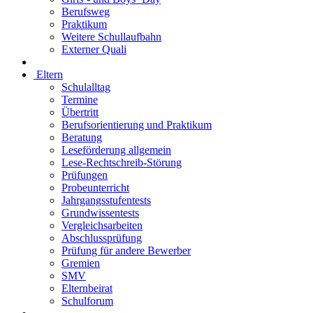
Berufsweg
Praktikum
Weitere Schullaufbahn
Externer Quali
Eltern
Schulalltag
Termine
Übertritt
Berufsorientierung und Praktikum
Beratung
Leseförderung allgemein
Lese-Rechtschreib-Störung
Prüfungen
Probeunterricht
Jahrgangsstufentests
Grundwissentests
Vergleichsarbeiten
Abschlussprüfung
Prüfung für andere Bewerber
Gremien
SMV
Elternbeirat
Schulforum