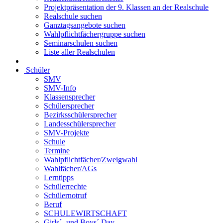
Projektpräsentation der 9. Klassen an der Realschule
Realschule suchen
Ganztagsangebote suchen
Wahlpflichtfächergruppe suchen
Seminarschulen suchen
Liste aller Realschulen
Schüler
SMV
SMV-Info
Klassensprecher
Schülersprecher
Bezirksschülersprecher
Landesschülersprecher
SMV-Projekte
Schule
Termine
Wahlpflichtfächer/Zweigwahl
Wahlfächer/AGs
Lerntipps
Schülerrechte
Schülernotruf
Beruf
SCHULEWIRTSCHAFT
Girls´- und Boys´ Day