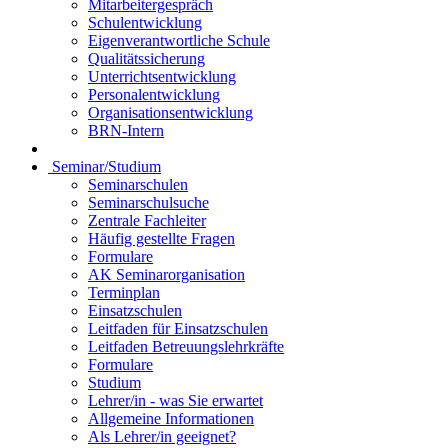
Mitarbeitergespräch
Schulentwicklung
Eigenverantwortliche Schule
Qualitätssicherung
Unterrichtsentwicklung
Personalentwicklung
Organisationsentwicklung
BRN-Intern
Seminar/Studium
Seminarschulen
Seminarschulsuche
Zentrale Fachleiter
Häufig gestellte Fragen
Formulare
AK Seminarorganisation
Terminplan
Einsatzschulen
Leitfaden für Einsatzschulen
Leitfaden Betreuungslehrkräfte
Formulare
Studium
Lehrer/in - was Sie erwartet
Allgemeine Informationen
Als Lehrer/in geeignet?