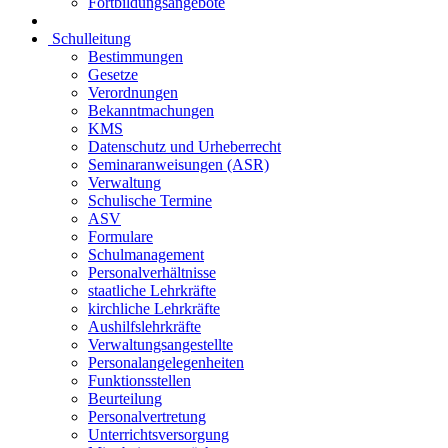
Fortbildungsangebote
Schulleitung
Bestimmungen
Gesetze
Verordnungen
Bekanntmachungen
KMS
Datenschutz und Urheberrecht
Seminaranweisungen (ASR)
Verwaltung
Schulische Termine
ASV
Formulare
Schulmanagement
Personalverhältnisse
staatliche Lehrkräfte
kirchliche Lehrkräfte
Aushilfslehrkräfte
Verwaltungsangestellte
Personalangelegenheiten
Funktionsstellen
Beurteilung
Personalvertretung
Unterrichtsversorgung