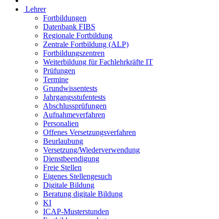
Lehrer
Fortbildungen
Datenbank FIBS
Regionale Fortbildung
Zentrale Fortbildung (ALP)
Fortbildungszentren
Weiterbildung für Fachlehrkräfte IT
Prüfungen
Termine
Grundwissentests
Jahrgangsstufentests
Abschlussprüfungen
Aufnahmeverfahren
Personalien
Offenes Versetzungsverfahren
Beurlaubung
Versetzung/Wiederverwendung
Dienstbeendigung
Freie Stellen
Eigenes Stellengesuch
Digitale Bildung
Beratung digitale Bildung
KI
ICAP-Musterstunden