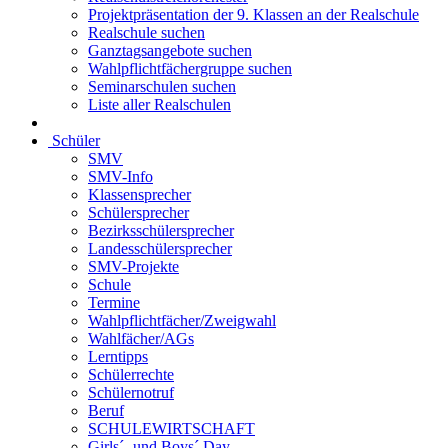
Projektpräsentation der 9. Klassen an der Realschule
Realschule suchen
Ganztagsangebote suchen
Wahlpflichtfächergruppe suchen
Seminarschulen suchen
Liste aller Realschulen
Schüler
SMV
SMV-Info
Klassensprecher
Schülersprecher
Bezirksschülersprecher
Landesschülersprecher
SMV-Projekte
Schule
Termine
Wahlpflichtfächer/Zweigwahl
Wahlfächer/AGs
Lerntipps
Schülerrechte
Schülernotruf
Beruf
SCHULEWIRTSCHAFT
Girls´- und Boys´ Day