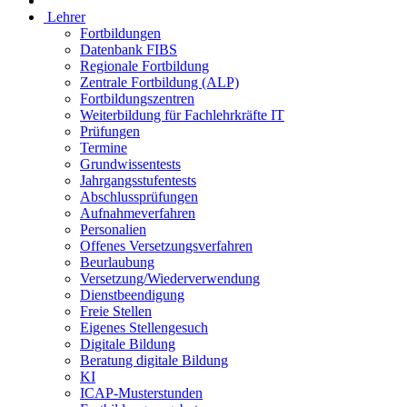
Lehrer
Fortbildungen
Datenbank FIBS
Regionale Fortbildung
Zentrale Fortbildung (ALP)
Fortbildungszentren
Weiterbildung für Fachlehrkräfte IT
Prüfungen
Termine
Grundwissentests
Jahrgangsstufentests
Abschlussprüfungen
Aufnahmeverfahren
Personalien
Offenes Versetzungsverfahren
Beurlaubung
Versetzung/Wiederverwendung
Dienstbeendigung
Freie Stellen
Eigenes Stellengesuch
Digitale Bildung
Beratung digitale Bildung
KI
ICAP-Musterstunden