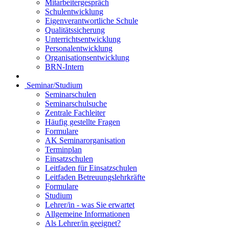
Mitarbeitergespräch
Schulentwicklung
Eigenverantwortliche Schule
Qualitätssicherung
Unterrichtsentwicklung
Personalentwicklung
Organisationsentwicklung
BRN-Intern
Seminar/Studium
Seminarschulen
Seminarschulsuche
Zentrale Fachleiter
Häufig gestellte Fragen
Formulare
AK Seminarorganisation
Terminplan
Einsatzschulen
Leitfaden für Einsatzschulen
Leitfaden Betreuungslehrkräfte
Formulare
Studium
Lehrer/in - was Sie erwartet
Allgemeine Informationen
Als Lehrer/in geeignet?