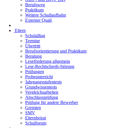
Berufsweg
Praktikum
Weitere Schullaufbahn
Externer Quali
Eltern
Schulalltag
Termine
Übertritt
Berufsorientierung und Praktikum
Beratung
Leseförderung allgemein
Lese-Rechtschreib-Störung
Prüfungen
Probeunterricht
Jahrgangsstufentests
Grundwissentests
Vergleichsarbeiten
Abschlussprüfung
Prüfung für andere Bewerber
Gremien
SMV
Elternbeirat
Schulforum