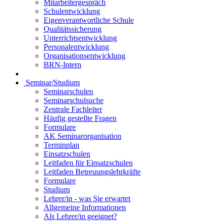
Mitarbeitergespräch
Schulentwicklung
Eigenverantwortliche Schule
Qualitätssicherung
Unterrichtsentwicklung
Personalentwicklung
Organisationsentwicklung
BRN-Intern
Seminar/Studium
Seminarschulen
Seminarschulsuche
Zentrale Fachleiter
Häufig gestellte Fragen
Formulare
AK Seminarorganisation
Terminplan
Einsatzschulen
Leitfaden für Einsatzschulen
Leitfaden Betreuungslehrkräfte
Formulare
Studium
Lehrer/in - was Sie erwartet
Allgemeine Informationen
Als Lehrer/in geeignet?