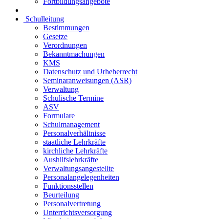
Fortbildungsangebote
Schulleitung
Bestimmungen
Gesetze
Verordnungen
Bekanntmachungen
KMS
Datenschutz und Urheberrecht
Seminaranweisungen (ASR)
Verwaltung
Schulische Termine
ASV
Formulare
Schulmanagement
Personalverhältnisse
staatliche Lehrkräfte
kirchliche Lehrkräfte
Aushilfslehrkräfte
Verwaltungsangestellte
Personalangelegenheiten
Funktionsstellen
Beurteilung
Personalvertretung
Unterrichtsversorgung