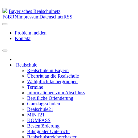
Bayerisches Realschulnetz
FöBRN
Impressum
Datenschutz
RSS
Problem melden
Kontakt
Realschule
Realschule in Bayern
Übertritt an die Realschule
Wahlpflichtfächergruppen
Termine
Informationen zum Abschluss
Berufliche Orientierung
Ganztagsschulen
Realschule21
MINT21
KOMPASS
Bestenförderung
Bilingualer Unterricht
Realschulstreichorchester