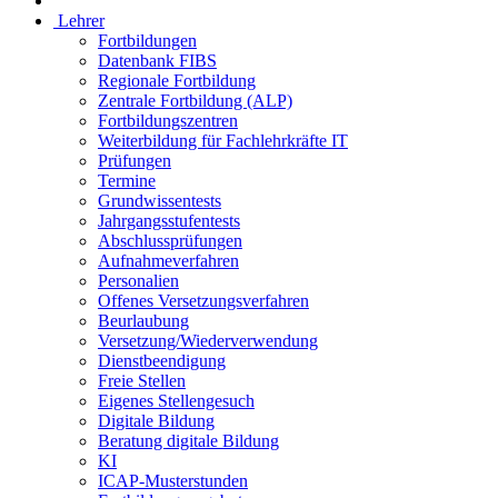
Lehrer
Fortbildungen
Datenbank FIBS
Regionale Fortbildung
Zentrale Fortbildung (ALP)
Fortbildungszentren
Weiterbildung für Fachlehrkräfte IT
Prüfungen
Termine
Grundwissentests
Jahrgangsstufentests
Abschlussprüfungen
Aufnahmeverfahren
Personalien
Offenes Versetzungsverfahren
Beurlaubung
Versetzung/Wiederverwendung
Dienstbeendigung
Freie Stellen
Eigenes Stellengesuch
Digitale Bildung
Beratung digitale Bildung
KI
ICAP-Musterstunden