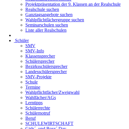
Projektpräsentation der 9. Klassen an der Realschule
Realschule suchen
Ganztagsangebote suchen
Wahlpflichtfächergruppe suchen
Seminarschulen suchen
Liste aller Realschulen
Schüler
SMV
SMV-Info
Klassensprecher
Schülersprecher
Bezirksschülersprecher
Landesschülersprecher
SMV-Projekte
Schule
Termine
Wahlpflichtfächer/Zweigwahl
Wahlfächer/AGs
Lerntipps
Schülerrechte
Schülernotruf
Beruf
SCHULEWIRTSCHAFT
Girls´- und Boys´ Day