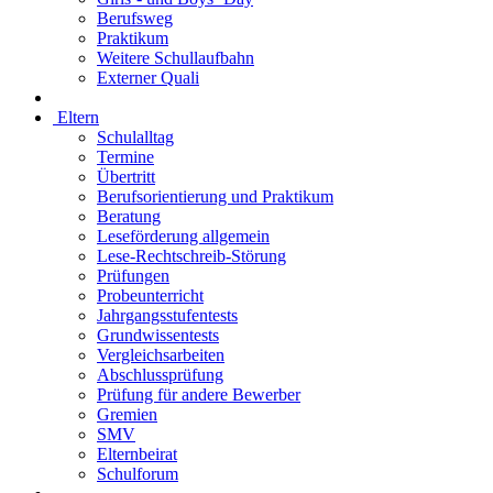
Berufsweg
Praktikum
Weitere Schullaufbahn
Externer Quali
Eltern
Schulalltag
Termine
Übertritt
Berufsorientierung und Praktikum
Beratung
Leseförderung allgemein
Lese-Rechtschreib-Störung
Prüfungen
Probeunterricht
Jahrgangsstufentests
Grundwissentests
Vergleichsarbeiten
Abschlussprüfung
Prüfung für andere Bewerber
Gremien
SMV
Elternbeirat
Schulforum