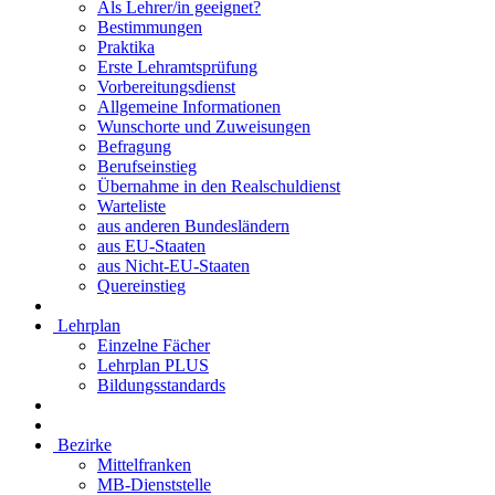
Als Lehrer/in geeignet?
Bestimmungen
Praktika
Erste Lehramtsprüfung
Vorbereitungsdienst
Allgemeine Informationen
Wunschorte und Zuweisungen
Befragung
Berufseinstieg
Übernahme in den Realschuldienst
Warteliste
aus anderen Bundesländern
aus EU-Staaten
aus Nicht-EU-Staaten
Quereinstieg
Lehrplan
Einzelne Fächer
Lehrplan PLUS
Bildungsstandards
Bezirke
Mittelfranken
MB-Dienststelle