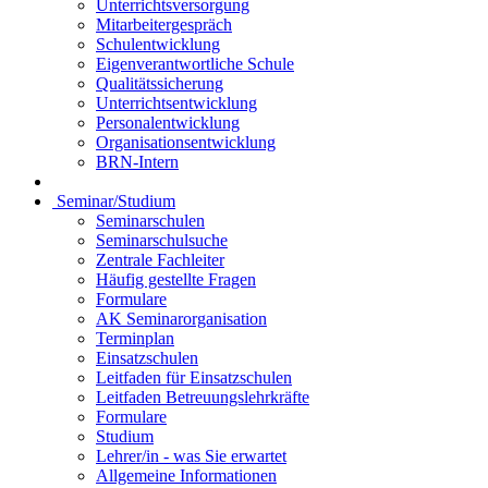
Unterrichtsversorgung
Mitarbeitergespräch
Schulentwicklung
Eigenverantwortliche Schule
Qualitätssicherung
Unterrichtsentwicklung
Personalentwicklung
Organisationsentwicklung
BRN-Intern
Seminar/Studium
Seminarschulen
Seminarschulsuche
Zentrale Fachleiter
Häufig gestellte Fragen
Formulare
AK Seminarorganisation
Terminplan
Einsatzschulen
Leitfaden für Einsatzschulen
Leitfaden Betreuungslehrkräfte
Formulare
Studium
Lehrer/in - was Sie erwartet
Allgemeine Informationen