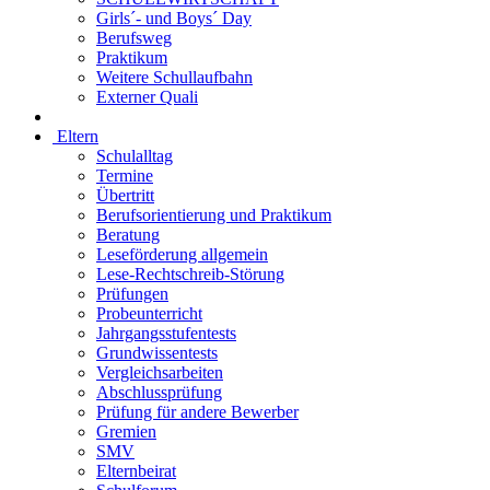
Girls´- und Boys´ Day
Berufsweg
Praktikum
Weitere Schullaufbahn
Externer Quali
Eltern
Schulalltag
Termine
Übertritt
Berufsorientierung und Praktikum
Beratung
Leseförderung allgemein
Lese-Rechtschreib-Störung
Prüfungen
Probeunterricht
Jahrgangsstufentests
Grundwissentests
Vergleichsarbeiten
Abschlussprüfung
Prüfung für andere Bewerber
Gremien
SMV
Elternbeirat