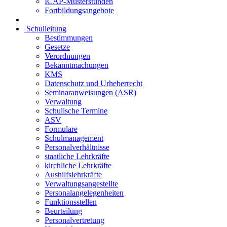
ICAP-Musterstunden
Fortbildungsangebote
Schulleitung
Bestimmungen
Gesetze
Verordnungen
Bekanntmachungen
KMS
Datenschutz und Urheberrecht
Seminaranweisungen (ASR)
Verwaltung
Schulische Termine
ASV
Formulare
Schulmanagement
Personalverhältnisse
staatliche Lehrkräfte
kirchliche Lehrkräfte
Aushilfslehrkräfte
Verwaltungsangestellte
Personalangelegenheiten
Funktionsstellen
Beurteilung
Personalvertretung