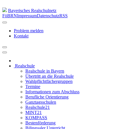
Bayerisches Realschulnetz
FöBRN
Impressum
Datenschutz
RSS
Problem melden
Kontakt
Realschule
Realschule in Bayern
Übertritt an die Realschule
Wahlpflichtfächergruppen
Termine
Informationen zum Abschluss
Berufliche Orientierung
Ganztagsschulen
Realschule21
MINT21
KOMPASS
Bestenförderung
Bilingualer Unterricht