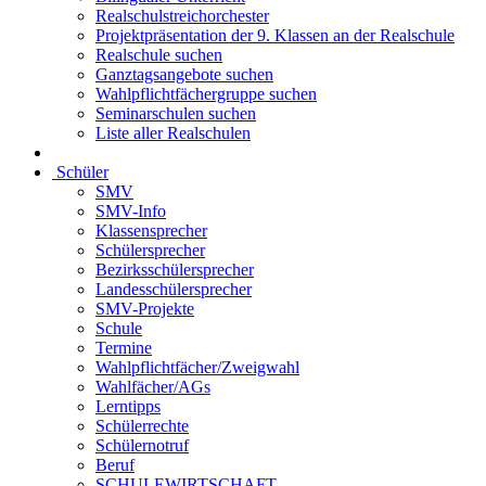
Realschulstreichorchester
Projektpräsentation der 9. Klassen an der Realschule
Realschule suchen
Ganztagsangebote suchen
Wahlpflichtfächergruppe suchen
Seminarschulen suchen
Liste aller Realschulen
Schüler
SMV
SMV-Info
Klassensprecher
Schülersprecher
Bezirksschülersprecher
Landesschülersprecher
SMV-Projekte
Schule
Termine
Wahlpflichtfächer/Zweigwahl
Wahlfächer/AGs
Lerntipps
Schülerrechte
Schülernotruf
Beruf
SCHULEWIRTSCHAFT