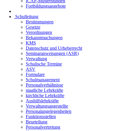
ICAP-Musterstunden
Fortbildungsangebote
Schulleitung
Bestimmungen
Gesetze
Verordnungen
Bekanntmachungen
KMS
Datenschutz und Urheberrecht
Seminaranweisungen (ASR)
Verwaltung
Schulische Termine
ASV
Formulare
Schulmanagement
Personalverhältnisse
staatliche Lehrkräfte
kirchliche Lehrkräfte
Aushilfslehrkräfte
Verwaltungsangestellte
Personalangelegenheiten
Funktionsstellen
Beurteilung
Personalvertretung