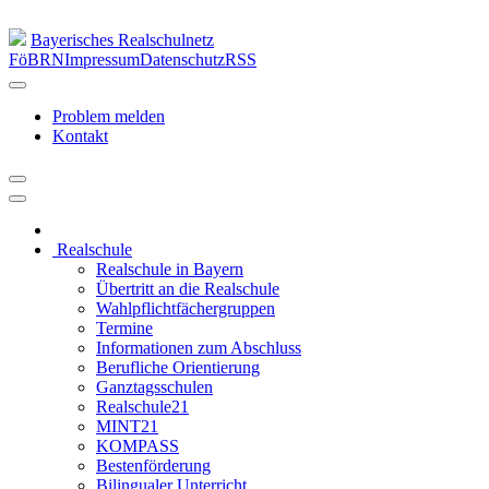
Bayerisches Realschulnetz
FöBRN
Impressum
Datenschutz
RSS
Problem melden
Kontakt
Realschule
Realschule in Bayern
Übertritt an die Realschule
Wahlpflichtfächergruppen
Termine
Informationen zum Abschluss
Berufliche Orientierung
Ganztagsschulen
Realschule21
MINT21
KOMPASS
Bestenförderung
Bilingualer Unterricht