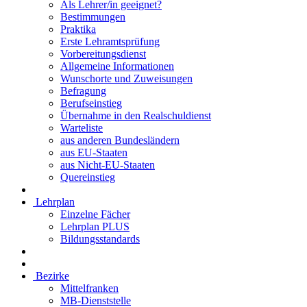
Als Lehrer/in geeignet?
Bestimmungen
Praktika
Erste Lehramtsprüfung
Vorbereitungsdienst
Allgemeine Informationen
Wunschorte und Zuweisungen
Befragung
Berufseinstieg
Übernahme in den Realschuldienst
Warteliste
aus anderen Bundesländern
aus EU-Staaten
aus Nicht-EU-Staaten
Quereinstieg
Lehrplan
Einzelne Fächer
Lehrplan PLUS
Bildungsstandards
Bezirke
Mittelfranken
MB-Dienststelle