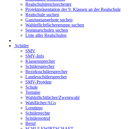
Realschulstreichorchester
Projektpräsentation der 9. Klassen an der Realschule
Realschule suchen
Ganztagsangebote suchen
Wahlpflichtfächergruppe suchen
Seminarschulen suchen
Liste aller Realschulen
Schüler
SMV
SMV-Info
Klassensprecher
Schülersprecher
Bezirksschülersprecher
Landesschülersprecher
SMV-Projekte
Schule
Termine
Wahlpflichtfächer/Zweigwahl
Wahlfächer/AGs
Lerntipps
Schülerrechte
Schülernotruf
Beruf
SCHULEWIRTSCHAFT