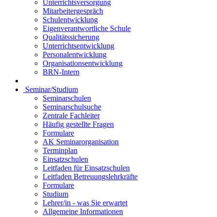
Unterrichtsversorgung
Mitarbeitergespräch
Schulentwicklung
Eigenverantwortliche Schule
Qualitätssicherung
Unterrichtsentwicklung
Personalentwicklung
Organisationsentwicklung
BRN-Intern
Seminar/Studium
Seminarschulen
Seminarschulsuche
Zentrale Fachleiter
Häufig gestellte Fragen
Formulare
AK Seminarorganisation
Terminplan
Einsatzschulen
Leitfaden für Einsatzschulen
Leitfaden Betreuungslehrkräfte
Formulare
Studium
Lehrer/in - was Sie erwartet
Allgemeine Informationen