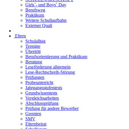
Girls´- und Boys´ Day
Berufsweg
Praktikum
Weitere Schullaufbahn
Externer Quali
Eltern
Schulalltag
Termine
Übertritt
Berufsorientierung und Praktikum
Beratung
Leseförderung allgemein
Lese-Rechtschreib-Störung
Prüfungen
Probeunterricht
Jahrgangsstufentests
Grundwissentests
Vergleichsarbeiten
Abschlussprüfung
Prüfung für andere Bewerber
Gremien
SMV
Elternbeirat