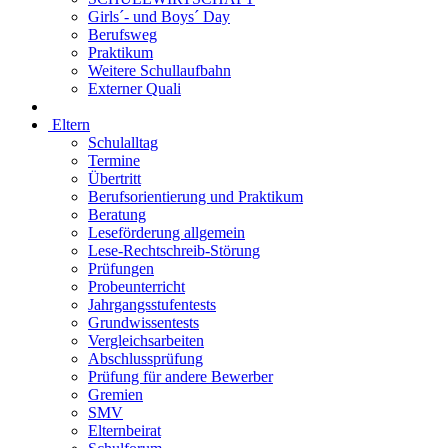
Girls´- und Boys´ Day
Berufsweg
Praktikum
Weitere Schullaufbahn
Externer Quali
Eltern
Schulalltag
Termine
Übertritt
Berufsorientierung und Praktikum
Beratung
Leseförderung allgemein
Lese-Rechtschreib-Störung
Prüfungen
Probeunterricht
Jahrgangsstufentests
Grundwissentests
Vergleichsarbeiten
Abschlussprüfung
Prüfung für andere Bewerber
Gremien
SMV
Elternbeirat