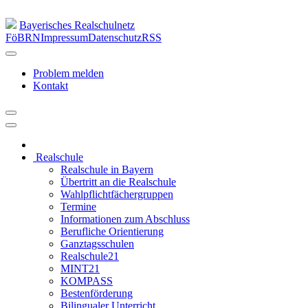
Bayerisches Realschulnetz
FöBRN
Impressum
Datenschutz
RSS
Problem melden
Kontakt
Realschule
Realschule in Bayern
Übertritt an die Realschule
Wahlpflichtfächergruppen
Termine
Informationen zum Abschluss
Berufliche Orientierung
Ganztagsschulen
Realschule21
MINT21
KOMPASS
Bestenförderung
Bilingualer Unterricht