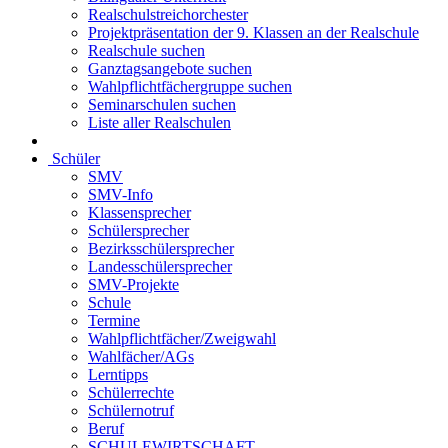
Realschulstreichorchester
Projektpräsentation der 9. Klassen an der Realschule
Realschule suchen
Ganztagsangebote suchen
Wahlpflichtfächergruppe suchen
Seminarschulen suchen
Liste aller Realschulen
Schüler
SMV
SMV-Info
Klassensprecher
Schülersprecher
Bezirksschülersprecher
Landesschülersprecher
SMV-Projekte
Schule
Termine
Wahlpflichtfächer/Zweigwahl
Wahlfächer/AGs
Lerntipps
Schülerrechte
Schülernotruf
Beruf
SCHULEWIRTSCHAFT