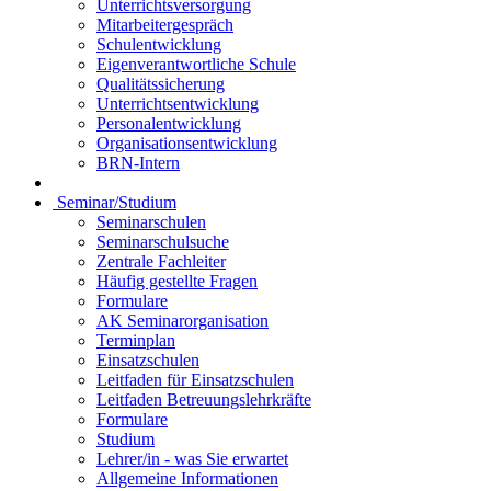
Unterrichtsversorgung
Mitarbeitergespräch
Schulentwicklung
Eigenverantwortliche Schule
Qualitätssicherung
Unterrichtsentwicklung
Personalentwicklung
Organisationsentwicklung
BRN-Intern
Seminar/Studium
Seminarschulen
Seminarschulsuche
Zentrale Fachleiter
Häufig gestellte Fragen
Formulare
AK Seminarorganisation
Terminplan
Einsatzschulen
Leitfaden für Einsatzschulen
Leitfaden Betreuungslehrkräfte
Formulare
Studium
Lehrer/in - was Sie erwartet
Allgemeine Informationen