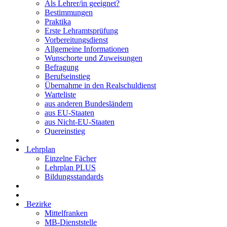
Als Lehrer/in geeignet?
Bestimmungen
Praktika
Erste Lehramtsprüfung
Vorbereitungsdienst
Allgemeine Informationen
Wunschorte und Zuweisungen
Befragung
Berufseinstieg
Übernahme in den Realschuldienst
Warteliste
aus anderen Bundesländern
aus EU-Staaten
aus Nicht-EU-Staaten
Quereinstieg
Lehrplan
Einzelne Fächer
Lehrplan PLUS
Bildungsstandards
Bezirke
Mittelfranken
MB-Dienststelle