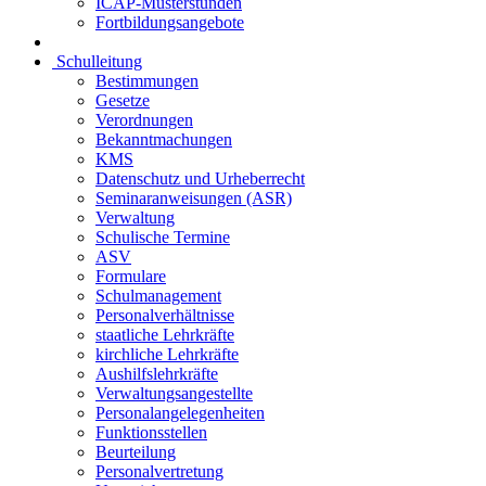
ICAP-Musterstunden
Fortbildungsangebote
Schulleitung
Bestimmungen
Gesetze
Verordnungen
Bekanntmachungen
KMS
Datenschutz und Urheberrecht
Seminaranweisungen (ASR)
Verwaltung
Schulische Termine
ASV
Formulare
Schulmanagement
Personalverhältnisse
staatliche Lehrkräfte
kirchliche Lehrkräfte
Aushilfslehrkräfte
Verwaltungsangestellte
Personalangelegenheiten
Funktionsstellen
Beurteilung
Personalvertretung