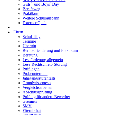
Girls´- und Boys´ Day
Berufsweg
Praktikum
Weitere Schullaufbahn
Externer Quali
Eltern
Schulalltag
Termine
Übertritt
Berufsorientierung und Praktikum
Beratung
Leseförderung allgemein
Lese-Rechtschreib-Störung
Prüfungen
Probeunterricht
Jahrgangsstufentests
Grundwissentests
Vergleichsarbeiten
Abschlussprüfung
Prüfung für andere Bewerber
Gremien
SMV
Elternbeirat