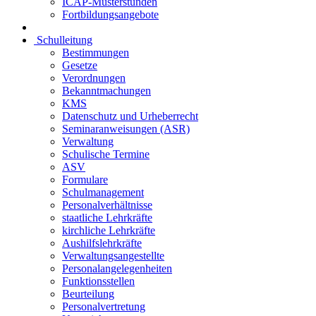
ICAP-Musterstunden
Fortbildungsangebote
Schulleitung
Bestimmungen
Gesetze
Verordnungen
Bekanntmachungen
KMS
Datenschutz und Urheberrecht
Seminaranweisungen (ASR)
Verwaltung
Schulische Termine
ASV
Formulare
Schulmanagement
Personalverhältnisse
staatliche Lehrkräfte
kirchliche Lehrkräfte
Aushilfslehrkräfte
Verwaltungsangestellte
Personalangelegenheiten
Funktionsstellen
Beurteilung
Personalvertretung