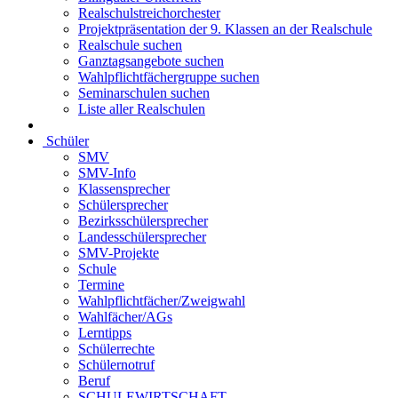
Realschulstreichorchester
Projektpräsentation der 9. Klassen an der Realschule
Realschule suchen
Ganztagsangebote suchen
Wahlpflichtfächergruppe suchen
Seminarschulen suchen
Liste aller Realschulen
Schüler
SMV
SMV-Info
Klassensprecher
Schülersprecher
Bezirksschülersprecher
Landesschülersprecher
SMV-Projekte
Schule
Termine
Wahlpflichtfächer/Zweigwahl
Wahlfächer/AGs
Lerntipps
Schülerrechte
Schülernotruf
Beruf
SCHULEWIRTSCHAFT