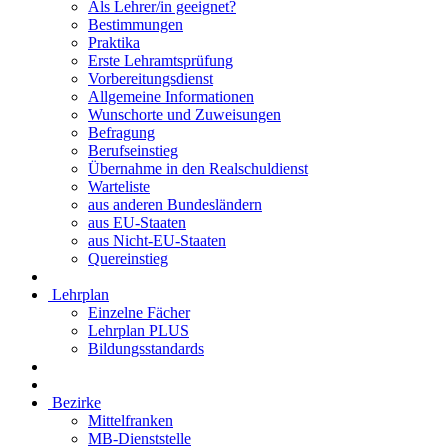
Als Lehrer/in geeignet?
Bestimmungen
Praktika
Erste Lehramtsprüfung
Vorbereitungsdienst
Allgemeine Informationen
Wunschorte und Zuweisungen
Befragung
Berufseinstieg
Übernahme in den Realschuldienst
Warteliste
aus anderen Bundesländern
aus EU-Staaten
aus Nicht-EU-Staaten
Quereinstieg
Lehrplan
Einzelne Fächer
Lehrplan PLUS
Bildungsstandards
Bezirke
Mittelfranken
MB-Dienststelle