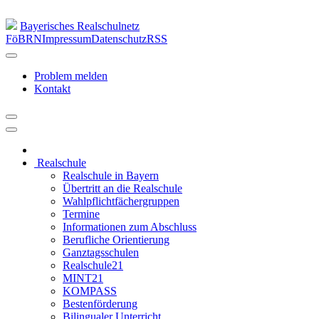
Bayerisches Realschulnetz
FöBRN
Impressum
Datenschutz
RSS
Problem melden
Kontakt
Realschule
Realschule in Bayern
Übertritt an die Realschule
Wahlpflichtfächergruppen
Termine
Informationen zum Abschluss
Berufliche Orientierung
Ganztagsschulen
Realschule21
MINT21
KOMPASS
Bestenförderung
Bilingualer Unterricht