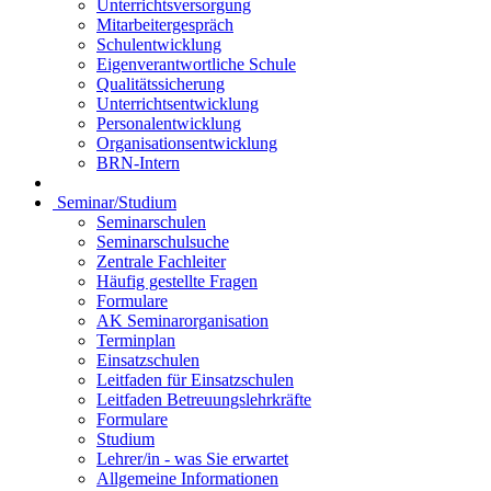
Unterrichtsversorgung
Mitarbeitergespräch
Schulentwicklung
Eigenverantwortliche Schule
Qualitätssicherung
Unterrichtsentwicklung
Personalentwicklung
Organisationsentwicklung
BRN-Intern
Seminar/Studium
Seminarschulen
Seminarschulsuche
Zentrale Fachleiter
Häufig gestellte Fragen
Formulare
AK Seminarorganisation
Terminplan
Einsatzschulen
Leitfaden für Einsatzschulen
Leitfaden Betreuungslehrkräfte
Formulare
Studium
Lehrer/in - was Sie erwartet
Allgemeine Informationen