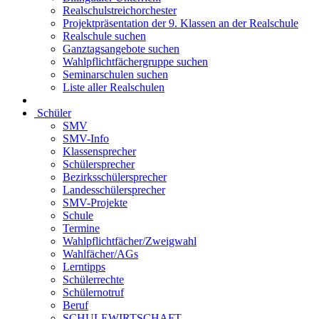
Realschulstreichorchester
Projektpräsentation der 9. Klassen an der Realschule
Realschule suchen
Ganztagsangebote suchen
Wahlpflichtfächergruppe suchen
Seminarschulen suchen
Liste aller Realschulen
Schüler
SMV
SMV-Info
Klassensprecher
Schülersprecher
Bezirksschülersprecher
Landesschülersprecher
SMV-Projekte
Schule
Termine
Wahlpflichtfächer/Zweigwahl
Wahlfächer/AGs
Lerntipps
Schülerrechte
Schülernotruf
Beruf
SCHULEWIRTSCHAFT