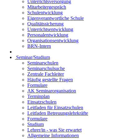
Unterrichtsversorgung
Mitarbeitergespräch
Schulentwicklung
Eigenverantwortliche Schule
Qualitätssicherung
Unterrichtsentwicklung
Personalentwicklung
Organisationsentwicklung
BRN-Intern
Seminar/Studium
Seminarschulen
Seminarschulsuche
Zentrale Fachleiter
Häufig gestellte Fragen
Formulare
AK Seminarorganisation
Terminplan
Einsatzschulen
Leitfaden für Einsatzschulen
Leitfaden Betreuungslehrkräfte
Formulare
Studium
Lehrer/in - was Sie erwartet
Allgemeine Informationen