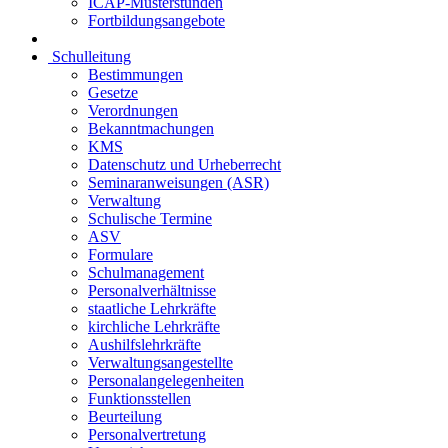
ICAP-Musterstunden
Fortbildungsangebote
Schulleitung
Bestimmungen
Gesetze
Verordnungen
Bekanntmachungen
KMS
Datenschutz und Urheberrecht
Seminaranweisungen (ASR)
Verwaltung
Schulische Termine
ASV
Formulare
Schulmanagement
Personalverhältnisse
staatliche Lehrkräfte
kirchliche Lehrkräfte
Aushilfslehrkräfte
Verwaltungsangestellte
Personalangelegenheiten
Funktionsstellen
Beurteilung
Personalvertretung