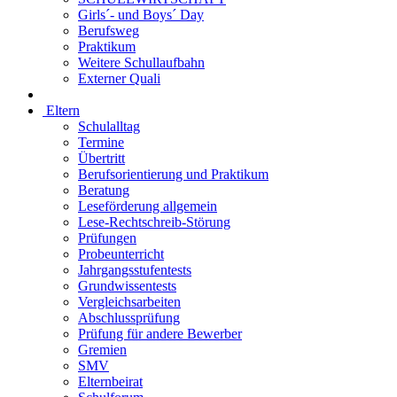
Girls´- und Boys´ Day
Berufsweg
Praktikum
Weitere Schullaufbahn
Externer Quali
Eltern
Schulalltag
Termine
Übertritt
Berufsorientierung und Praktikum
Beratung
Leseförderung allgemein
Lese-Rechtschreib-Störung
Prüfungen
Probeunterricht
Jahrgangsstufentests
Grundwissentests
Vergleichsarbeiten
Abschlussprüfung
Prüfung für andere Bewerber
Gremien
SMV
Elternbeirat