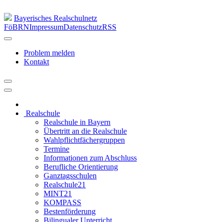
Bayerisches Realschulnetz
FöBRN
Impressum
Datenschutz
RSS
Problem melden
Kontakt
Realschule
Realschule in Bayern
Übertritt an die Realschule
Wahlpflichtfächergruppen
Termine
Informationen zum Abschluss
Berufliche Orientierung
Ganztagsschulen
Realschule21
MINT21
KOMPASS
Bestenförderung
Bilingualer Unterricht