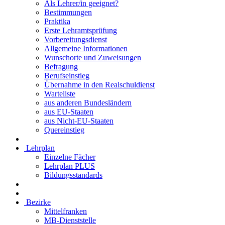
Als Lehrer/in geeignet?
Bestimmungen
Praktika
Erste Lehramtsprüfung
Vorbereitungsdienst
Allgemeine Informationen
Wunschorte und Zuweisungen
Befragung
Berufseinstieg
Übernahme in den Realschuldienst
Warteliste
aus anderen Bundesländern
aus EU-Staaten
aus Nicht-EU-Staaten
Quereinstieg
Lehrplan
Einzelne Fächer
Lehrplan PLUS
Bildungsstandards
Bezirke
Mittelfranken
MB-Dienststelle