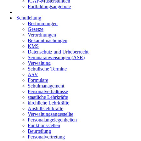
ICAP-Musterstunden
Fortbildungsangebote
Schulleitung
Bestimmungen
Gesetze
Verordnungen
Bekanntmachungen
KMS
Datenschutz und Urheberrecht
Seminaranweisungen (ASR)
Verwaltung
Schulische Termine
ASV
Formulare
Schulmanagement
Personalverhältnisse
staatliche Lehrkräfte
kirchliche Lehrkräfte
Aushilfslehrkräfte
Verwaltungsangestellte
Personalangelegenheiten
Funktionsstellen
Beurteilung
Personalvertretung