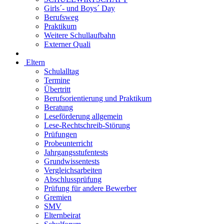
Girls´- und Boys´ Day
Berufsweg
Praktikum
Weitere Schullaufbahn
Externer Quali
Eltern
Schulalltag
Termine
Übertritt
Berufsorientierung und Praktikum
Beratung
Leseförderung allgemein
Lese-Rechtschreib-Störung
Prüfungen
Probeunterricht
Jahrgangsstufentests
Grundwissentests
Vergleichsarbeiten
Abschlussprüfung
Prüfung für andere Bewerber
Gremien
SMV
Elternbeirat