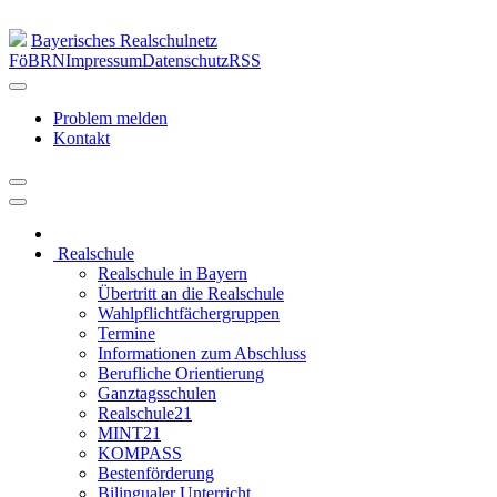
Bayerisches Realschulnetz
FöBRN
Impressum
Datenschutz
RSS
Problem melden
Kontakt
Realschule
Realschule in Bayern
Übertritt an die Realschule
Wahlpflichtfächergruppen
Termine
Informationen zum Abschluss
Berufliche Orientierung
Ganztagsschulen
Realschule21
MINT21
KOMPASS
Bestenförderung
Bilingualer Unterricht