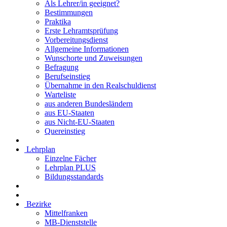
Als Lehrer/in geeignet?
Bestimmungen
Praktika
Erste Lehramtsprüfung
Vorbereitungsdienst
Allgemeine Informationen
Wunschorte und Zuweisungen
Befragung
Berufseinstieg
Übernahme in den Realschuldienst
Warteliste
aus anderen Bundesländern
aus EU-Staaten
aus Nicht-EU-Staaten
Quereinstieg
Lehrplan
Einzelne Fächer
Lehrplan PLUS
Bildungsstandards
Bezirke
Mittelfranken
MB-Dienststelle