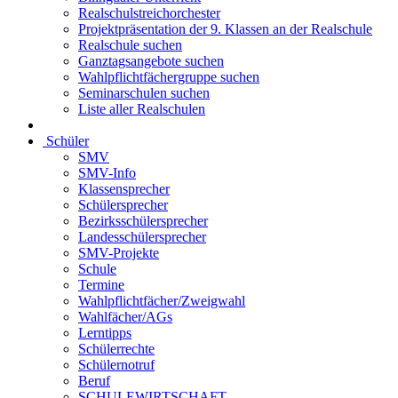
Realschulstreichorchester
Projektpräsentation der 9. Klassen an der Realschule
Realschule suchen
Ganztagsangebote suchen
Wahlpflichtfächergruppe suchen
Seminarschulen suchen
Liste aller Realschulen
Schüler
SMV
SMV-Info
Klassensprecher
Schülersprecher
Bezirksschülersprecher
Landesschülersprecher
SMV-Projekte
Schule
Termine
Wahlpflichtfächer/Zweigwahl
Wahlfächer/AGs
Lerntipps
Schülerrechte
Schülernotruf
Beruf
SCHULEWIRTSCHAFT