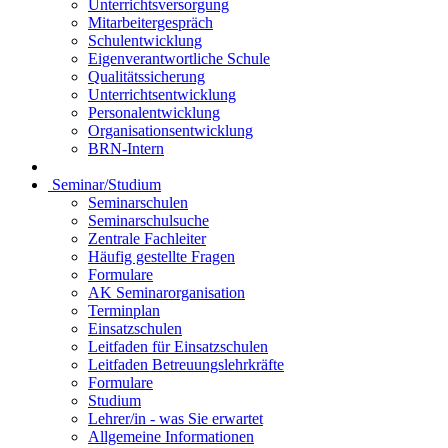
Unterrichtsversorgung
Mitarbeitergespräch
Schulentwicklung
Eigenverantwortliche Schule
Qualitätssicherung
Unterrichtsentwicklung
Personalentwicklung
Organisationsentwicklung
BRN-Intern
Seminar/Studium
Seminarschulen
Seminarschulsuche
Zentrale Fachleiter
Häufig gestellte Fragen
Formulare
AK Seminarorganisation
Terminplan
Einsatzschulen
Leitfaden für Einsatzschulen
Leitfaden Betreuungslehrkräfte
Formulare
Studium
Lehrer/in - was Sie erwartet
Allgemeine Informationen