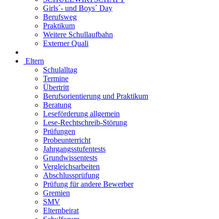
Girls´- und Boys´ Day
Berufsweg
Praktikum
Weitere Schullaufbahn
Externer Quali
Eltern
Schulalltag
Termine
Übertritt
Berufsorientierung und Praktikum
Beratung
Leseförderung allgemein
Lese-Rechtschreib-Störung
Prüfungen
Probeunterricht
Jahrgangsstufentests
Grundwissentests
Vergleichsarbeiten
Abschlussprüfung
Prüfung für andere Bewerber
Gremien
SMV
Elternbeirat