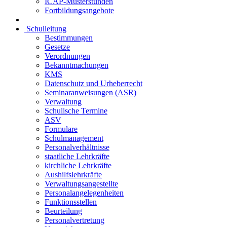
ICAP-Musterstunden
Fortbildungsangebote
Schulleitung
Bestimmungen
Gesetze
Verordnungen
Bekanntmachungen
KMS
Datenschutz und Urheberrecht
Seminaranweisungen (ASR)
Verwaltung
Schulische Termine
ASV
Formulare
Schulmanagement
Personalverhältnisse
staatliche Lehrkräfte
kirchliche Lehrkräfte
Aushilfslehrkräfte
Verwaltungsangestellte
Personalangelegenheiten
Funktionsstellen
Beurteilung
Personalvertretung