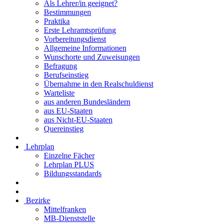
Als Lehrer/in geeignet?
Bestimmungen
Praktika
Erste Lehramtsprüfung
Vorbereitungsdienst
Allgemeine Informationen
Wunschorte und Zuweisungen
Befragung
Berufseinstieg
Übernahme in den Realschuldienst
Warteliste
aus anderen Bundesländern
aus EU-Staaten
aus Nicht-EU-Staaten
Quereinstieg
Lehrplan
Einzelne Fächer
Lehrplan PLUS
Bildungsstandards
Bezirke
Mittelfranken
MB-Dienststelle