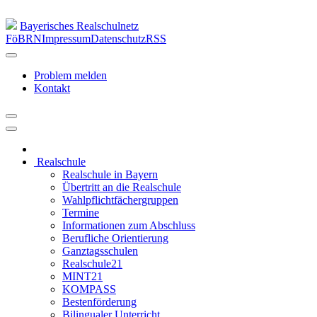
Bayerisches Realschulnetz
FöBRN
Impressum
Datenschutz
RSS
Problem melden
Kontakt
Realschule
Realschule in Bayern
Übertritt an die Realschule
Wahlpflichtfächergruppen
Termine
Informationen zum Abschluss
Berufliche Orientierung
Ganztagsschulen
Realschule21
MINT21
KOMPASS
Bestenförderung
Bilingualer Unterricht