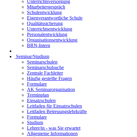
Unterrichtsversorgung
Mitarbeitergespräch
Schulentwicklung
Eigenverantwortliche Schule
Qualitätssicherung
Unterrichtsentwicklung
Personalentwicklung
Organisationsentwicklung
BRN-Intern
Seminar/Studium
Seminarschulen
Seminarschulsuche
Zentrale Fachleiter
Häufig gestellte Fragen
Formulare
AK Seminarorganisation
Terminplan
Einsatzschulen
Leitfaden für Einsatzschulen
Leitfaden Betreuungslehrkräfte
Formulare
Studium
Lehrer/in - was Sie erwartet
Allgemeine Informationen