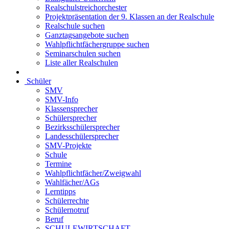
Realschulstreichorchester
Projektpräsentation der 9. Klassen an der Realschule
Realschule suchen
Ganztagsangebote suchen
Wahlpflichtfächergruppe suchen
Seminarschulen suchen
Liste aller Realschulen
Schüler
SMV
SMV-Info
Klassensprecher
Schülersprecher
Bezirksschülersprecher
Landesschülersprecher
SMV-Projekte
Schule
Termine
Wahlpflichtfächer/Zweigwahl
Wahlfächer/AGs
Lerntipps
Schülerrechte
Schülernotruf
Beruf
SCHULEWIRTSCHAFT