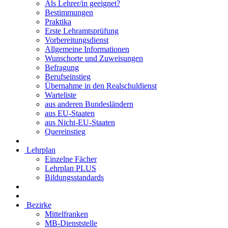
Als Lehrer/in geeignet?
Bestimmungen
Praktika
Erste Lehramtsprüfung
Vorbereitungsdienst
Allgemeine Informationen
Wunschorte und Zuweisungen
Befragung
Berufseinstieg
Übernahme in den Realschuldienst
Warteliste
aus anderen Bundesländern
aus EU-Staaten
aus Nicht-EU-Staaten
Quereinstieg
Lehrplan
Einzelne Fächer
Lehrplan PLUS
Bildungsstandards
Bezirke
Mittelfranken
MB-Dienststelle