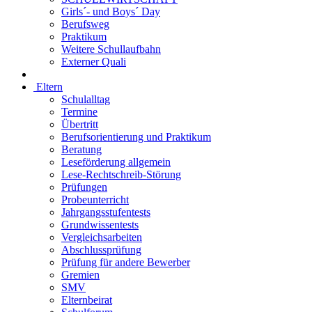
Girls´- und Boys´ Day
Berufsweg
Praktikum
Weitere Schullaufbahn
Externer Quali
Eltern
Schulalltag
Termine
Übertritt
Berufsorientierung und Praktikum
Beratung
Leseförderung allgemein
Lese-Rechtschreib-Störung
Prüfungen
Probeunterricht
Jahrgangsstufentests
Grundwissentests
Vergleichsarbeiten
Abschlussprüfung
Prüfung für andere Bewerber
Gremien
SMV
Elternbeirat