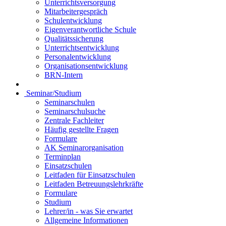
Unterrichtsversorgung
Mitarbeitergespräch
Schulentwicklung
Eigenverantwortliche Schule
Qualitätssicherung
Unterrichtsentwicklung
Personalentwicklung
Organisationsentwicklung
BRN-Intern
Seminar/Studium
Seminarschulen
Seminarschulsuche
Zentrale Fachleiter
Häufig gestellte Fragen
Formulare
AK Seminarorganisation
Terminplan
Einsatzschulen
Leitfaden für Einsatzschulen
Leitfaden Betreuungslehrkräfte
Formulare
Studium
Lehrer/in - was Sie erwartet
Allgemeine Informationen