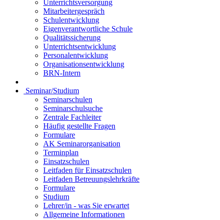
Unterrichtsversorgung
Mitarbeitergespräch
Schulentwicklung
Eigenverantwortliche Schule
Qualitätssicherung
Unterrichtsentwicklung
Personalentwicklung
Organisationsentwicklung
BRN-Intern
Seminar/Studium
Seminarschulen
Seminarschulsuche
Zentrale Fachleiter
Häufig gestellte Fragen
Formulare
AK Seminarorganisation
Terminplan
Einsatzschulen
Leitfaden für Einsatzschulen
Leitfaden Betreuungslehrkräfte
Formulare
Studium
Lehrer/in - was Sie erwartet
Allgemeine Informationen