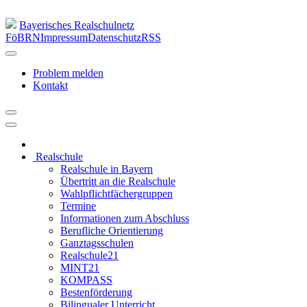
Bayerisches Realschulnetz
FöBRN
Impressum
Datenschutz
RSS
Problem melden
Kontakt
Realschule
Realschule in Bayern
Übertritt an die Realschule
Wahlpflichtfächergruppen
Termine
Informationen zum Abschluss
Berufliche Orientierung
Ganztagsschulen
Realschule21
MINT21
KOMPASS
Bestenförderung
Bilingualer Unterricht