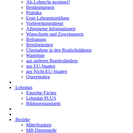
Als Lehrer/in geeignet?
Bestimmungen
Praktika
Erste Lehramtsprüfung
Vorbereitungsdienst
Allgemeine Informationen
Wunschorte und Zuweisungen
Befragung
Berufseinstieg
Übernahme in den Realschuldienst
Warteliste
aus anderen Bundesländern
aus EU-Staaten
aus Nicht-EU-Staaten
Quereinstieg
Lehrplan
Einzelne Fächer
Lehrplan PLUS
Bildungsstandards
Bezirke
Mittelfranken
MB-Dienststelle