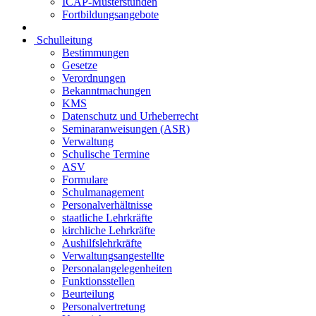
ICAP-Musterstunden
Fortbildungsangebote
Schulleitung
Bestimmungen
Gesetze
Verordnungen
Bekanntmachungen
KMS
Datenschutz und Urheberrecht
Seminaranweisungen (ASR)
Verwaltung
Schulische Termine
ASV
Formulare
Schulmanagement
Personalverhältnisse
staatliche Lehrkräfte
kirchliche Lehrkräfte
Aushilfslehrkräfte
Verwaltungsangestellte
Personalangelegenheiten
Funktionsstellen
Beurteilung
Personalvertretung