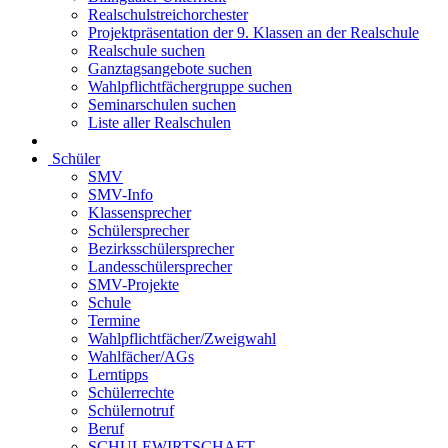
Realschulstreichorchester
Projektpräsentation der 9. Klassen an der Realschule
Realschule suchen
Ganztagsangebote suchen
Wahlpflichtfächergruppe suchen
Seminarschulen suchen
Liste aller Realschulen
Schüler
SMV
SMV-Info
Klassensprecher
Schülersprecher
Bezirksschülersprecher
Landesschülersprecher
SMV-Projekte
Schule
Termine
Wahlpflichtfächer/Zweigwahl
Wahlfächer/AGs
Lerntipps
Schülerrechte
Schülernotruf
Beruf
SCHULEWIRTSCHAFT