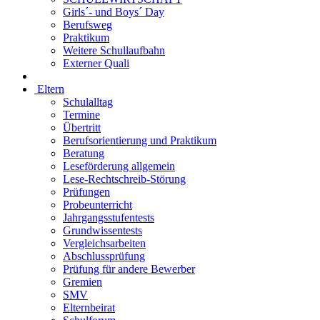
Girls´- und Boys´ Day
Berufsweg
Praktikum
Weitere Schullaufbahn
Externer Quali
Eltern
Schulalltag
Termine
Übertritt
Berufsorientierung und Praktikum
Beratung
Leseförderung allgemein
Lese-Rechtschreib-Störung
Prüfungen
Probeunterricht
Jahrgangsstufentests
Grundwissentests
Vergleichsarbeiten
Abschlussprüfung
Prüfung für andere Bewerber
Gremien
SMV
Elternbeirat