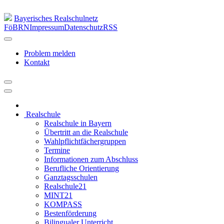
Bayerisches Realschulnetz
FöBRN
Impressum
Datenschutz
RSS
Problem melden
Kontakt
Realschule
Realschule in Bayern
Übertritt an die Realschule
Wahlpflichtfächergruppen
Termine
Informationen zum Abschluss
Berufliche Orientierung
Ganztagsschulen
Realschule21
MINT21
KOMPASS
Bestenförderung
Bilingualer Unterricht