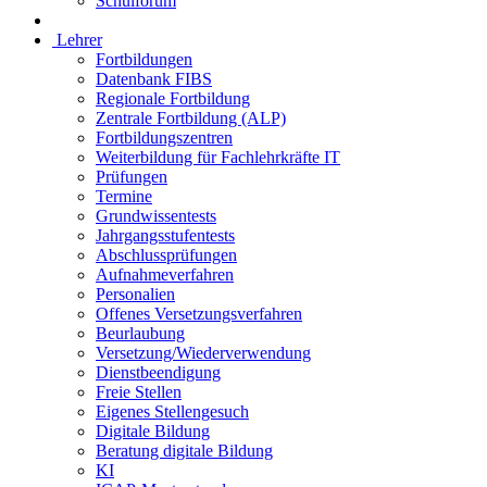
Schulforum
Lehrer
Fortbildungen
Datenbank FIBS
Regionale Fortbildung
Zentrale Fortbildung (ALP)
Fortbildungszentren
Weiterbildung für Fachlehrkräfte IT
Prüfungen
Termine
Grundwissentests
Jahrgangsstufentests
Abschlussprüfungen
Aufnahmeverfahren
Personalien
Offenes Versetzungsverfahren
Beurlaubung
Versetzung/Wiederverwendung
Dienstbeendigung
Freie Stellen
Eigenes Stellengesuch
Digitale Bildung
Beratung digitale Bildung
KI