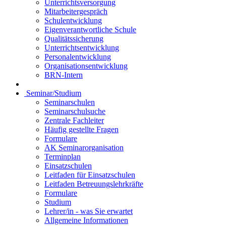
Unterrichtsversorgung
Mitarbeitergespräch
Schulentwicklung
Eigenverantwortliche Schule
Qualitätssicherung
Unterrichtsentwicklung
Personalentwicklung
Organisationsentwicklung
BRN-Intern
Seminar/Studium
Seminarschulen
Seminarschulsuche
Zentrale Fachleiter
Häufig gestellte Fragen
Formulare
AK Seminarorganisation
Terminplan
Einsatzschulen
Leitfaden für Einsatzschulen
Leitfaden Betreuungslehrkräfte
Formulare
Studium
Lehrer/in - was Sie erwartet
Allgemeine Informationen