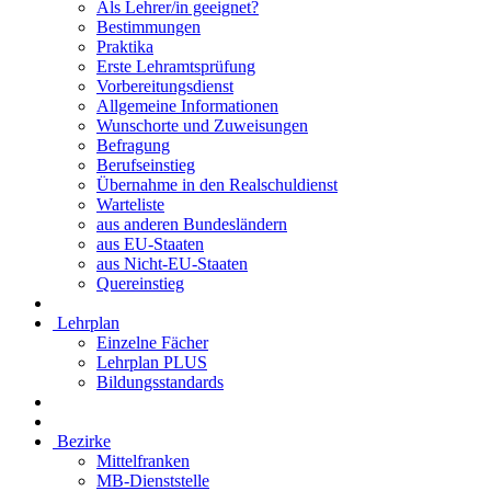
Als Lehrer/in geeignet?
Bestimmungen
Praktika
Erste Lehramtsprüfung
Vorbereitungsdienst
Allgemeine Informationen
Wunschorte und Zuweisungen
Befragung
Berufseinstieg
Übernahme in den Realschuldienst
Warteliste
aus anderen Bundesländern
aus EU-Staaten
aus Nicht-EU-Staaten
Quereinstieg
Lehrplan
Einzelne Fächer
Lehrplan PLUS
Bildungsstandards
Bezirke
Mittelfranken
MB-Dienststelle