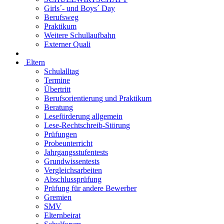
Girls´- und Boys´ Day
Berufsweg
Praktikum
Weitere Schullaufbahn
Externer Quali
Eltern
Schulalltag
Termine
Übertritt
Berufsorientierung und Praktikum
Beratung
Leseförderung allgemein
Lese-Rechtschreib-Störung
Prüfungen
Probeunterricht
Jahrgangsstufentests
Grundwissentests
Vergleichsarbeiten
Abschlussprüfung
Prüfung für andere Bewerber
Gremien
SMV
Elternbeirat