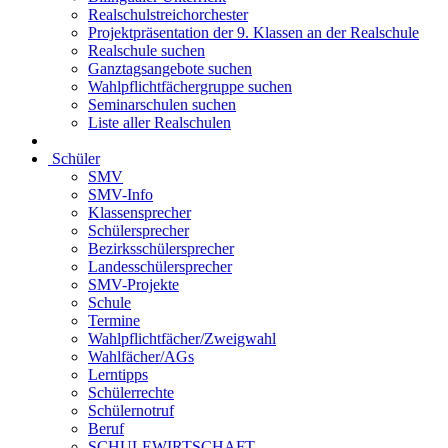
Realschulstreichorchester
Projektpräsentation der 9. Klassen an der Realschule
Realschule suchen
Ganztagsangebote suchen
Wahlpflichtfächergruppe suchen
Seminarschulen suchen
Liste aller Realschulen
Schüler
SMV
SMV-Info
Klassensprecher
Schülersprecher
Bezirksschülersprecher
Landesschülersprecher
SMV-Projekte
Schule
Termine
Wahlpflichtfächer/Zweigwahl
Wahlfächer/AGs
Lerntipps
Schülerrechte
Schülernotruf
Beruf
SCHULEWIRTSCHAFT