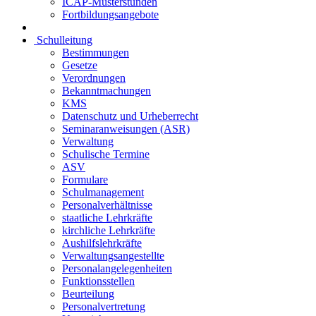
ICAP-Musterstunden
Fortbildungsangebote
Schulleitung
Bestimmungen
Gesetze
Verordnungen
Bekanntmachungen
KMS
Datenschutz und Urheberrecht
Seminaranweisungen (ASR)
Verwaltung
Schulische Termine
ASV
Formulare
Schulmanagement
Personalverhältnisse
staatliche Lehrkräfte
kirchliche Lehrkräfte
Aushilfslehrkräfte
Verwaltungsangestellte
Personalangelegenheiten
Funktionsstellen
Beurteilung
Personalvertretung