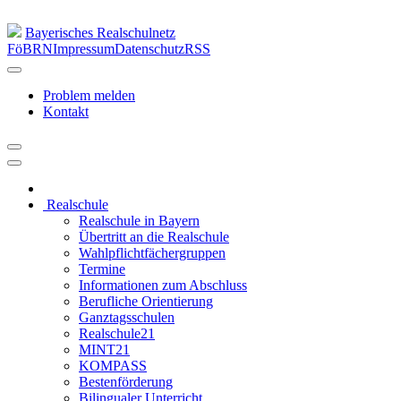
Bayerisches Realschulnetz
FöBRN
Impressum
Datenschutz
RSS
Problem melden
Kontakt
Realschule
Realschule in Bayern
Übertritt an die Realschule
Wahlpflichtfächergruppen
Termine
Informationen zum Abschluss
Berufliche Orientierung
Ganztagsschulen
Realschule21
MINT21
KOMPASS
Bestenförderung
Bilingualer Unterricht