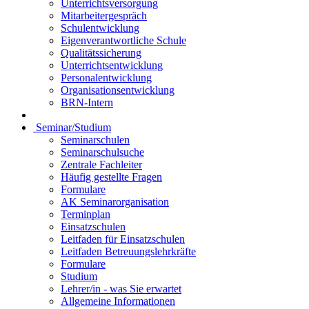
Unterrichtsversorgung
Mitarbeitergespräch
Schulentwicklung
Eigenverantwortliche Schule
Qualitätssicherung
Unterrichtsentwicklung
Personalentwicklung
Organisationsentwicklung
BRN-Intern
Seminar/Studium
Seminarschulen
Seminarschulsuche
Zentrale Fachleiter
Häufig gestellte Fragen
Formulare
AK Seminarorganisation
Terminplan
Einsatzschulen
Leitfaden für Einsatzschulen
Leitfaden Betreuungslehrkräfte
Formulare
Studium
Lehrer/in - was Sie erwartet
Allgemeine Informationen