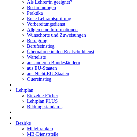
Als Lehrer/in geeignet?
Bestimmungen
Praktika
Erste Lehramtsprüfung
Vorbereitungsdienst
Allgemeine Informationen
Wunschorte und Zuweisungen
Befragung
Berufseinstieg
Übernahme in den Realschuldienst
Warteliste
aus anderen Bundesländern
aus EU-Staaten
aus Nicht-EU-Staaten
Quereinstieg
Lehrplan
Einzelne Fächer
Lehrplan PLUS
Bildungsstandards
Bezirke
Mittelfranken
MB-Dienststelle