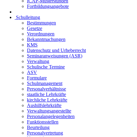
ICAP-Musterstunden
Fortbildungsangebote
Schulleitung
Bestimmungen
Gesetze
Verordnungen
Bekanntmachungen
KMS
Datenschutz und Urheberrecht
Seminaranweisungen (ASR)
Verwaltung
Schulische Termine
ASV
Formulare
Schulmanagement
Personalverhältnisse
staatliche Lehrkräfte
kirchliche Lehrkräfte
Aushilfslehrkräfte
Verwaltungsangestellte
Personalangelegenheiten
Funktionsstellen
Beurteilung
Personalvertretung