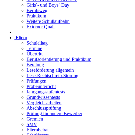
Girls´- und Boys´ Day
Berufsweg
Praktikum
Weitere Schullaufbahn
Externer Quali
Eltern
Schulalltag
Termine
Übertritt
Berufsorientierung und Praktikum
Beratung
Leseförderung allgemein
Lese-Rechtschreib-Störung
Prüfungen
Probeunterricht
Jahrgangsstufentests
Grundwissentests
Vergleichsarbeiten
Abschlussprüfung
Prüfung für andere Bewerber
Gremien
SMV
Elternbeirat