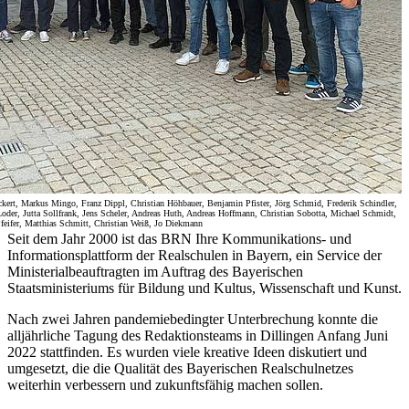
kert, Markus Mingo, Franz Dippl, Christian Höhbauer, Benjamin Pfister, Jörg Schmid, Frederik Schindler,
 Loder, Jutta Sollfrank, Jens Scheler, Andreas Huth, Andreas Hoffmann, Christian Sobotta, Michael Schmidt,
feifer, Matthias Schmitt, Christian Weiß, Jo Diekmann
Seit dem Jahr 2000 ist das BRN Ihre Kommunikations- und
Informationsplattform der Realschulen in Bayern, ein Service der
Ministerialbeauftragten im Auftrag des Bayerischen
Staatsministeriums für Bildung und Kultus, Wissenschaft und Kunst.
Nach zwei Jahren pandemiebedingter Unterbrechung konnte die
alljährliche Tagung des Redaktionsteams in Dillingen Anfang Juni
2022 stattfinden. Es wurden viele kreative Ideen diskutiert und
umgesetzt, die die Qualität des Bayerischen Realschulnetzes
weiterhin verbessern und zukunftsfähig machen sollen.