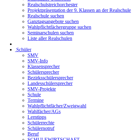
Realschulstreichorchester
Projektpräsentation der 9. Klassen an der Realschule
Realschule suchen
Ganztagsangebote suchen
Wahlpflichtfächergruppe suchen
Seminarschulen suchen
Liste aller Realschulen
Schüler
SMV
SMV-Info
Klassensprecher
Schülersprecher
Bezirksschülersprecher
Landesschülersprecher
SMV-Projekte
Schule
Termine
Wahlpflichtfächer/Zweigwahl
Wahlfächer/AGs
Lerntipps
Schülerrechte
Schülernotruf
Beruf
SCHULEWIRTSCHAFT