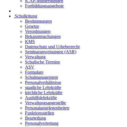
ICAP-Musterstunden
Fortbildungsangebote
Schulleitung
Bestimmungen
Gesetze
Verordnungen
Bekanntmachungen
KMS
Datenschutz und Urheberrecht
Seminaranweisungen (ASR)
Verwaltung
Schulische Termine
ASV
Formulare
Schulmanagement
Personalverhältnisse
staatliche Lehrkräfte
kirchliche Lehrkräfte
Aushilfslehrkräfte
Verwaltungsangestellte
Personalangelegenheiten
Funktionsstellen
Beurteilung
Personalvertretung