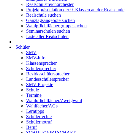
Realschulstreichorchester
Projektpräsentation der 9. Klassen an der Realschule
Realschule suchen
Ganztagsangebote suchen
Wahlpflichtfächergruppe suchen
Seminarschulen suchen
Liste aller Realschulen
Schüler
SMV
SMV-Info
Klassensprecher
Schülersprecher
Bezirksschülersprecher
Landesschülersprecher
SMV-Projekte
Schule
Termine
Wahlpflichtfächer/Zweigwahl
Wahlfächer/AGs
Lerntipps
Schülerrechte
Schülernotruf
Beruf
SCHULEWIRTSCHAFT