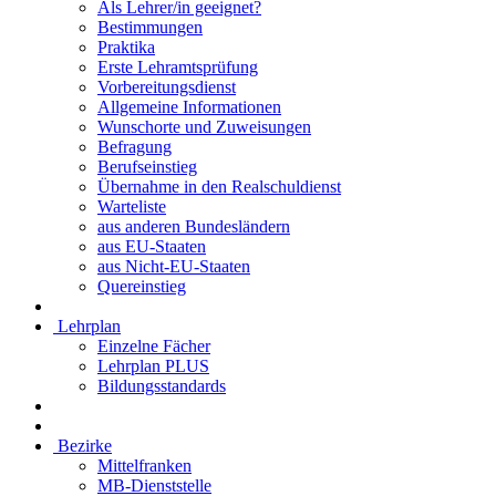
Als Lehrer/in geeignet?
Bestimmungen
Praktika
Erste Lehramtsprüfung
Vorbereitungsdienst
Allgemeine Informationen
Wunschorte und Zuweisungen
Befragung
Berufseinstieg
Übernahme in den Realschuldienst
Warteliste
aus anderen Bundesländern
aus EU-Staaten
aus Nicht-EU-Staaten
Quereinstieg
Lehrplan
Einzelne Fächer
Lehrplan PLUS
Bildungsstandards
Bezirke
Mittelfranken
MB-Dienststelle