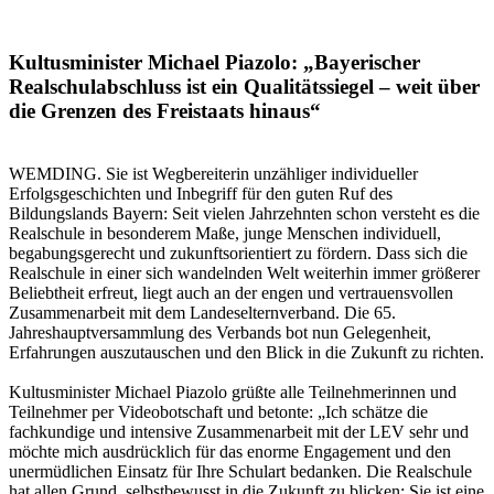
Kultusminister Michael Piazolo: „Bayerischer
Realschulabschluss ist ein Qualitätssiegel – weit über
die Grenzen des Freistaats hinaus“
WEMDING. Sie ist Wegbereiterin unzähliger individueller
Erfolgsgeschichten und Inbegriff für den guten Ruf des
Bildungslands Bayern: Seit vielen Jahrzehnten schon versteht es die
Realschule in besonderem Maße, junge Menschen individuell,
begabungsgerecht und zukunftsorientiert zu fördern. Dass sich die
Realschule in einer sich wandelnden Welt weiterhin immer größerer
Beliebtheit erfreut, liegt auch an der engen und vertrauensvollen
Zusammenarbeit mit dem Landeselternverband. Die 65.
Jahreshauptversammlung des Verbands bot nun Gelegenheit,
Erfahrungen auszutauschen und den Blick in die Zukunft zu richten.
Kultusminister Michael Piazolo grüßte alle Teilnehmerinnen und
Teilnehmer per Videobotschaft und betonte: „Ich schätze die
fachkundige und intensive Zusammenarbeit mit der LEV sehr und
möchte mich ausdrücklich für das enorme Engagement und den
unermüdlichen Einsatz für Ihre Schulart bedanken. Die Realschule
hat allen Grund, selbstbewusst in die Zukunft zu blicken: Sie ist eine