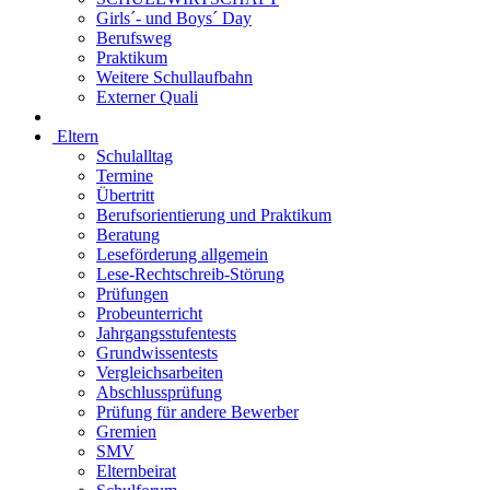
Girls´- und Boys´ Day
Berufsweg
Praktikum
Weitere Schullaufbahn
Externer Quali
Eltern
Schulalltag
Termine
Übertritt
Berufsorientierung und Praktikum
Beratung
Leseförderung allgemein
Lese-Rechtschreib-Störung
Prüfungen
Probeunterricht
Jahrgangsstufentests
Grundwissentests
Vergleichsarbeiten
Abschlussprüfung
Prüfung für andere Bewerber
Gremien
SMV
Elternbeirat