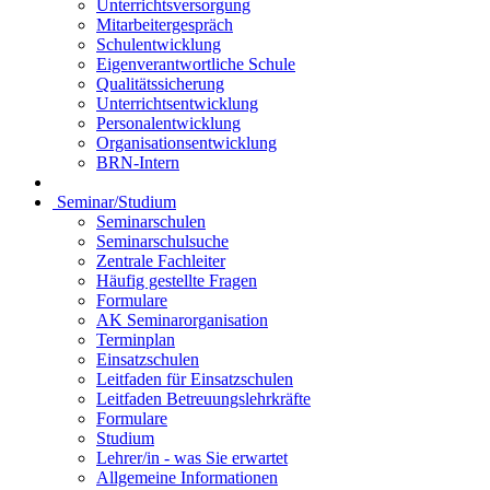
Unterrichtsversorgung
Mitarbeitergespräch
Schulentwicklung
Eigenverantwortliche Schule
Qualitätssicherung
Unterrichtsentwicklung
Personalentwicklung
Organisationsentwicklung
BRN-Intern
Seminar/Studium
Seminarschulen
Seminarschulsuche
Zentrale Fachleiter
Häufig gestellte Fragen
Formulare
AK Seminarorganisation
Terminplan
Einsatzschulen
Leitfaden für Einsatzschulen
Leitfaden Betreuungslehrkräfte
Formulare
Studium
Lehrer/in - was Sie erwartet
Allgemeine Informationen