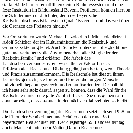
starke Säule in unserem differenzierten Bildungssystem und eine
feste Institution im Bildungsland Bayern. Profitieren können hiervon
die Schülerinnen und Schüler, denn der bayerische
Realschulabschluss ist längst ein Qualitätssiegel – und das weit über
die Grenzen des Freistaats hinaus.“
Vor Ort vertreten wurde Michael Piazolo durch Ministerialdirigent
Adolf Schicker, der im Kultusministerium die Realschul- und
Grundsatzabteilung leitet. Auch Schicker unterstrich die „traditionell
gute und vertrauensvolle Zusammenarbeit aller Mitglieder der
Realschulfamilie“ und erklärte: „Die Arbeit des
Landeselternverbandes ist ein wesentlicher Faktor für das
Erfolgsmodell Realschule. Bildung gelingt am besten, wenn Theorie
und Praxis zusammenkommen. Die Realschule hat dies zu ihrem
Leitmotiv gemacht, sie fördert und fordert die jungen Menschen
individuell, begabungsgerecht und zukunftsorientiert. Deshalb bin
ich heute sehr stolz darauf, sagen zu können, dass die Wahl für die
Realschule immer eine gute Wahl ist. Lassen Sie uns gemeinsam
daran arbeiten, dass das auch in den nächsten Jahrzehnten so bleibt.“
Die Landeselternvereinigung der Realschulen setzt sich seit 1958 für
die Eltern der Schülerinnen und Schüler an den rund 380
bayerischen Realschulen ein. Der diesjährige 65. Landeselterntag
am 6. Mai steht unter dem Motto „Darum Realschule“.