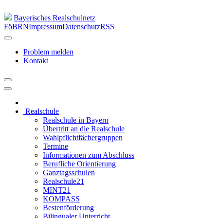
Bayerisches Realschulnetz
FöBRN
Impressum
Datenschutz
RSS
Problem melden
Kontakt
Realschule
Realschule in Bayern
Übertritt an die Realschule
Wahlpflichtfächergruppen
Termine
Informationen zum Abschluss
Berufliche Orientierung
Ganztagsschulen
Realschule21
MINT21
KOMPASS
Bestenförderung
Bilingualer Unterricht