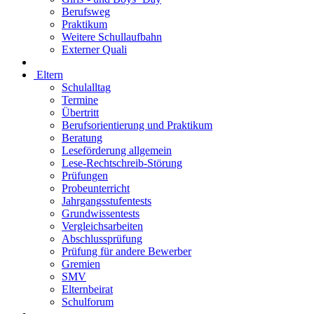
Berufsweg
Praktikum
Weitere Schullaufbahn
Externer Quali
Eltern
Schulalltag
Termine
Übertritt
Berufsorientierung und Praktikum
Beratung
Leseförderung allgemein
Lese-Rechtschreib-Störung
Prüfungen
Probeunterricht
Jahrgangsstufentests
Grundwissentests
Vergleichsarbeiten
Abschlussprüfung
Prüfung für andere Bewerber
Gremien
SMV
Elternbeirat
Schulforum