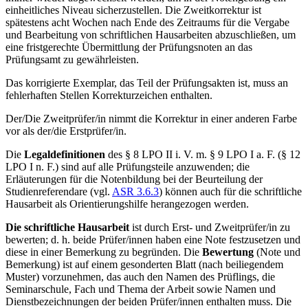
einheitliches Niveau sicherzustellen. Die Zweitkorrektur ist
spätestens acht Wochen nach Ende des Zeitraums für die Vergabe
und Bearbeitung von schriftlichen Hausarbeiten abzuschließen, um
eine fristgerechte Übermittlung der Prüfungsnoten an das
Prüfungsamt zu gewährleisten.
Das korrigierte Exemplar, das Teil der Prüfungsakten ist, muss an
fehlerhaften Stellen Korrekturzeichen enthalten.
Der/Die Zweitprüfer/in nimmt die Korrektur in einer anderen Farbe
vor als der/die Erstprüfer/in.
Die
Legaldefinitionen
des § 8 LPO II i. V. m. § 9 LPO I a. F. (§ 12
LPO I n. F.) sind auf alle Prüfungsteile anzuwenden; die
Erläuterungen für die Notenbildung bei der Beurteilung der
Studienreferendare (vgl.
ASR 3.6.3
) können auch für die schriftliche
Hausarbeit als Orientierungshilfe herangezogen werden.
Die schriftliche Hausarbeit
ist durch Erst- und Zweitprüfer/in zu
bewerten; d. h. beide Prüfer/innen haben eine Note festzusetzen und
diese in einer Bemerkung zu begründen. Die
Bewertung
(Note und
Bemerkung) ist auf einem gesonderten Blatt (nach beiliegendem
Muster) vorzunehmen, das auch den Namen des Prüflings, die
Seminarschule, Fach und Thema der Arbeit sowie Namen und
Dienstbezeichnungen der beiden Prüfer/innen enthalten muss. Die