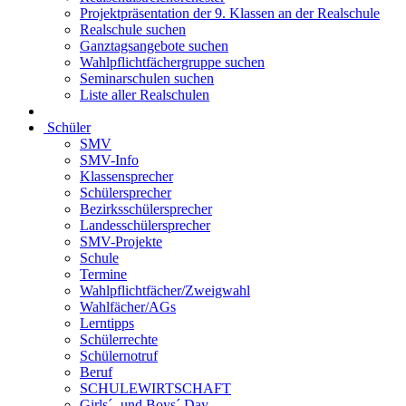
Projektpräsentation der 9. Klassen an der Realschule
Realschule suchen
Ganztagsangebote suchen
Wahlpflichtfächergruppe suchen
Seminarschulen suchen
Liste aller Realschulen
Schüler
SMV
SMV-Info
Klassensprecher
Schülersprecher
Bezirksschülersprecher
Landesschülersprecher
SMV-Projekte
Schule
Termine
Wahlpflichtfächer/Zweigwahl
Wahlfächer/AGs
Lerntipps
Schülerrechte
Schülernotruf
Beruf
SCHULEWIRTSCHAFT
Girls´- und Boys´ Day