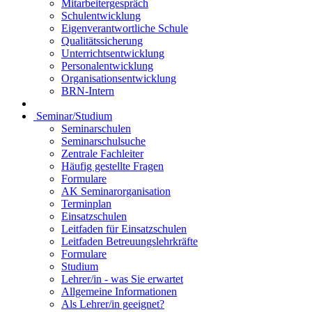
Mitarbeitergespräch
Schulentwicklung
Eigenverantwortliche Schule
Qualitätssicherung
Unterrichtsentwicklung
Personalentwicklung
Organisationsentwicklung
BRN-Intern
Seminar/Studium
Seminarschulen
Seminarschulsuche
Zentrale Fachleiter
Häufig gestellte Fragen
Formulare
AK Seminarorganisation
Terminplan
Einsatzschulen
Leitfaden für Einsatzschulen
Leitfaden Betreuungslehrkräfte
Formulare
Studium
Lehrer/in - was Sie erwartet
Allgemeine Informationen
Als Lehrer/in geeignet?