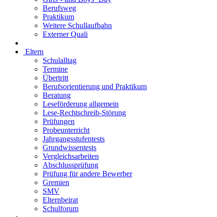
Berufsweg
Praktikum
Weitere Schullaufbahn
Externer Quali
Eltern
Schulalltag
Termine
Übertritt
Berufsorientierung und Praktikum
Beratung
Leseförderung allgemein
Lese-Rechtschreib-Störung
Prüfungen
Probeunterricht
Jahrgangsstufentests
Grundwissentests
Vergleichsarbeiten
Abschlussprüfung
Prüfung für andere Bewerber
Gremien
SMV
Elternbeirat
Schulforum