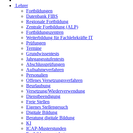
Lehrer
Fortbildungen
Datenbank FIBS
Regionale Fortbildung
Zentrale Fortbildung (ALP)
Fortbildungszentren
Weiterbildung für Fachlehrkräfte IT
Prüfungen
Termine
Grundwissentests
Jahrgangsstufentests
Abschlussprüfungen
Aufnahmeverfahren
Personalien
Offenes Versetzungsverfahren
Beurlaubung
Versetzung/Wiederverwendung
Dienstbeendigung
Freie Stellen
Eigenes Stellengesuch
Digitale Bildung
Beratung digitale Bildung
KI
ICAP-Musterstunden