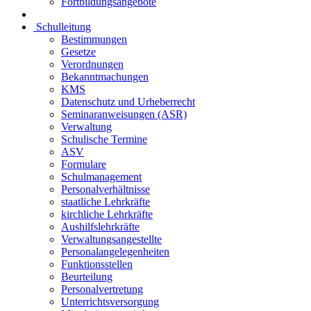
Fortbildungsangebote
Schulleitung
Bestimmungen
Gesetze
Verordnungen
Bekanntmachungen
KMS
Datenschutz und Urheberrecht
Seminaranweisungen (ASR)
Verwaltung
Schulische Termine
ASV
Formulare
Schulmanagement
Personalverhältnisse
staatliche Lehrkräfte
kirchliche Lehrkräfte
Aushilfslehrkräfte
Verwaltungsangestellte
Personalangelegenheiten
Funktionsstellen
Beurteilung
Personalvertretung
Unterrichtsversorgung