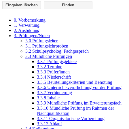
Eingaben löschen
0. Vorbemerkung
1. Verwaltung
2. Ausbildung
3. Prüfungen/Noten
3.0 Prüfungsleiter
3.1 Prüfungslehrproben
3.2 Schulpsycholog. Fachgespräch
3.3 Mündliche Prüfungen
3.3.1 Prüfungsgebiete
3.3.2 Termine
3.3.3 Prüfer/innen
3.3.4 Niederschrift
3.3.5 Beurteilungskriterien und Benotung
3.3.6 Unterrichtsverpflichtung vor der Prüfung
3.3.7 Verhinderung
3.3.8 Inhalte
3.3.9 Mündliche Prüfung im Erweiterungsfach
3.3.10 Mündliche Prüfung im Rahmen der
Nachqualifikation
3.3.11 Organisatorische Vorbereitung
3.3.12 Ablauf
3.4 Kolloquium