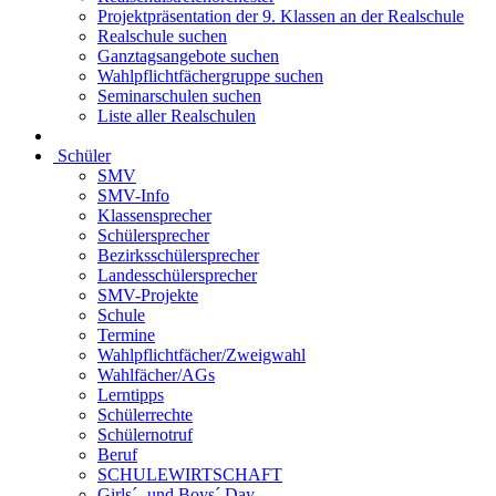
Projektpräsentation der 9. Klassen an der Realschule
Realschule suchen
Ganztagsangebote suchen
Wahlpflichtfächergruppe suchen
Seminarschulen suchen
Liste aller Realschulen
Schüler
SMV
SMV-Info
Klassensprecher
Schülersprecher
Bezirksschülersprecher
Landesschülersprecher
SMV-Projekte
Schule
Termine
Wahlpflichtfächer/Zweigwahl
Wahlfächer/AGs
Lerntipps
Schülerrechte
Schülernotruf
Beruf
SCHULEWIRTSCHAFT
Girls´- und Boys´ Day