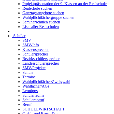
Projektpräsentation der 9. Klassen an der Realschule
Realschule suchen
Ganztagsangebote suchen
Wahlpflichtfächergruppe suchen
Seminarschulen suchen
Liste aller Realschulen
Schüler
SMV
SMV-Info
Klassensprecher
Schülersprecher
Bezirksschülersprecher
Landesschülersprecher
SMV-Projekte
Schule
Termine
Wahlpflichtfächer/Zweigwahl
Wahlfächer/AGs
Lerntipps
Schülerrechte
Schülernotruf
Beruf
SCHULEWIRTSCHAFT
Girls´- und Boys´ Day