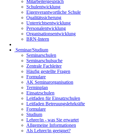
Mitarbeitergespräch
Schulentwicklung
Eigenverantwortliche Schule
Qualitätssicherung
Unterrichtsentwicklung
Personalentwicklung
Organisationsentwicklung
BRN-Intern
Seminar/Studium
Seminarschulen
Seminarschulsuche
Zentrale Fachleiter
Häufig gestellte Fragen
Formulare
AK Seminarorganisation
Terminplan
Einsatzschulen
Leitfaden für Einsatzschulen
Leitfaden Betreuungslehrkräfte
Formulare
Studium
Lehrer/in - was Sie erwartet
Allgemeine Informationen
Als Lehrer/in geeignet?