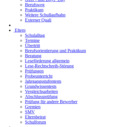
Berufsweg
Praktikum
Weitere Schullaufbahn
Externer Quali
Eltern
Schulalltag
Termine
Übertritt
Berufsorientierung und Praktikum
Beratung
Leseförderung allgemein
Lese-Rechtschreib-Störung
Prüfungen
Probeunterricht
Jahrgangsstufentests
Grundwissentests
Vergleichsarbeiten
Abschlussprüfung
Prüfung für andere Bewerber
Gremien
SMV
Elternbeirat
Schulforum