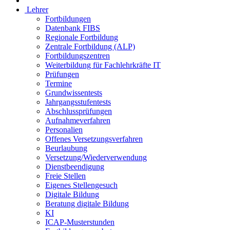
Lehrer
Fortbildungen
Datenbank FIBS
Regionale Fortbildung
Zentrale Fortbildung (ALP)
Fortbildungszentren
Weiterbildung für Fachlehrkräfte IT
Prüfungen
Termine
Grundwissentests
Jahrgangsstufentests
Abschlussprüfungen
Aufnahmeverfahren
Personalien
Offenes Versetzungsverfahren
Beurlaubung
Versetzung/Wiederverwendung
Dienstbeendigung
Freie Stellen
Eigenes Stellengesuch
Digitale Bildung
Beratung digitale Bildung
KI
ICAP-Musterstunden