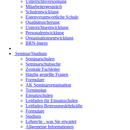
Unterrichtsversorgung
Mitarbeitergespräch
Schulentwicklung
Eigenverantwortliche Schule
Qualitätssicherung
Unterrichtsentwicklung
Personalentwicklung
Organisationsentwicklung
BRN-Intern
Seminar/Studium
Seminarschulen
Seminarschulsuche
Zentrale Fachleiter
Häufig gestellte Fragen
Formulare
AK Seminarorganisation
Terminplan
Einsatzschulen
Leitfaden für Einsatzschulen
Leitfaden Betreuungslehrkräfte
Formulare
Studium
Lehrer/in - was Sie erwartet
Allgemeine Informationen