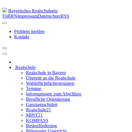
Bayerisches Realschulnetz
FöBRN
Impressum
Datenschutz
RSS
Problem melden
Kontakt
Realschule
Realschule in Bayern
Übertritt an die Realschule
Wahlpflichtfächergruppen
Termine
Informationen zum Abschluss
Berufliche Orientierung
Ganztagsschulen
Realschule21
MINT21
KOMPASS
Bestenförderung
Bilingualer Unterricht