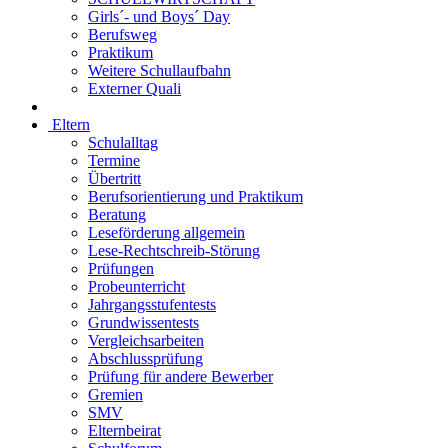
Girls´- und Boys´ Day
Berufsweg
Praktikum
Weitere Schullaufbahn
Externer Quali
Eltern
Schulalltag
Termine
Übertritt
Berufsorientierung und Praktikum
Beratung
Leseförderung allgemein
Lese-Rechtschreib-Störung
Prüfungen
Probeunterricht
Jahrgangsstufentests
Grundwissentests
Vergleichsarbeiten
Abschlussprüfung
Prüfung für andere Bewerber
Gremien
SMV
Elternbeirat