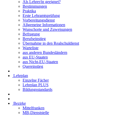
Als Lehrer/in geeignet?
Bestimmungen
Praktika
Erste Lehramtsprüfung
Vorbereitungsdienst
Allgemeine Informationen
Wunschorte und Zuweisungen
Befragung
Berufseinstieg
Übernahme in den Realschuldienst
Warteliste
aus anderen Bundesländern
aus EU-Staaten
aus Nicht-EU-Staaten
Quereinstieg
Lehrplan
Einzelne Fächer
Lehrplan PLUS
Bildungsstandards
Bezirke
Mittelfranken
MB-Dienststelle