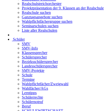
Realschulstreichorchester
Projektpräsentation der 9. Klassen an der Realschule
Realschule suchen
Ganztagsangebote suchen
Wahlpflichtfächergruppe suchen
Seminarschulen suchen
Liste aller Realschulen
Schüler
SMV
SMV-Info
Klassensprecher
Schülersprecher
Bezirksschülersprecher
Landesschülersprecher
SMV-Projekte
Schule
Termine
Wahlpflichtfächer/Zweigwahl
Wahlfächer/AGs
Lerntipps
Schülerrechte
Schülernotruf
Beruf
SCHULEWIRTSCHAFT