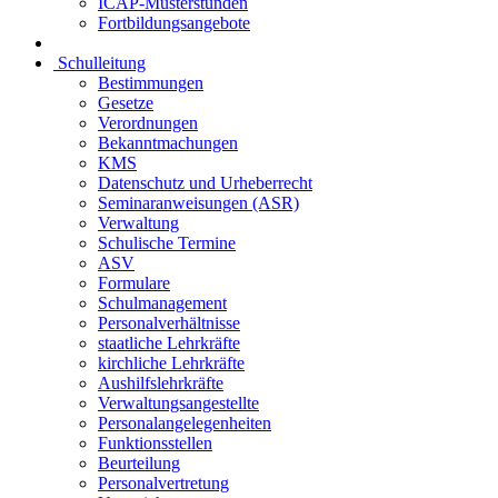
ICAP-Musterstunden
Fortbildungsangebote
Schulleitung
Bestimmungen
Gesetze
Verordnungen
Bekanntmachungen
KMS
Datenschutz und Urheberrecht
Seminaranweisungen (ASR)
Verwaltung
Schulische Termine
ASV
Formulare
Schulmanagement
Personalverhältnisse
staatliche Lehrkräfte
kirchliche Lehrkräfte
Aushilfslehrkräfte
Verwaltungsangestellte
Personalangelegenheiten
Funktionsstellen
Beurteilung
Personalvertretung