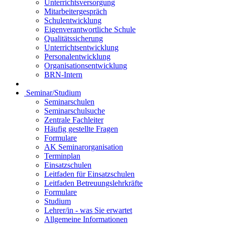
Unterrichtsversorgung
Mitarbeitergespräch
Schulentwicklung
Eigenverantwortliche Schule
Qualitätssicherung
Unterrichtsentwicklung
Personalentwicklung
Organisationsentwicklung
BRN-Intern
Seminar/Studium
Seminarschulen
Seminarschulsuche
Zentrale Fachleiter
Häufig gestellte Fragen
Formulare
AK Seminarorganisation
Terminplan
Einsatzschulen
Leitfaden für Einsatzschulen
Leitfaden Betreuungslehrkräfte
Formulare
Studium
Lehrer/in - was Sie erwartet
Allgemeine Informationen