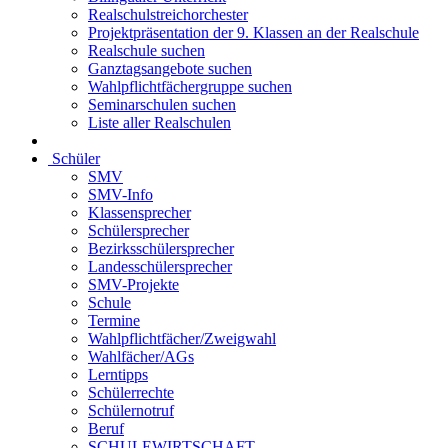
Realschulstreichorchester
Projektpräsentation der 9. Klassen an der Realschule
Realschule suchen
Ganztagsangebote suchen
Wahlpflichtfächergruppe suchen
Seminarschulen suchen
Liste aller Realschulen
Schüler
SMV
SMV-Info
Klassensprecher
Schülersprecher
Bezirksschülersprecher
Landesschülersprecher
SMV-Projekte
Schule
Termine
Wahlpflichtfächer/Zweigwahl
Wahlfächer/AGs
Lerntipps
Schülerrechte
Schülernotruf
Beruf
SCHULEWIRTSCHAFT