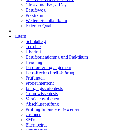
Girls´- und Boys´ Day
Berufsweg
Praktikum
Weitere Schullaufbahn
Externer Quali
Eltern
Schulalltag
Termine
Übertritt
Berufsorientierung und Praktikum
Beratung
Leseförderung allgemein
Lese-Rechtschreib-Störung
Prüfungen
Probeunterricht
Jahrgangsstufentests
Grundwissentests
Vergleichsarbeiten
Abschlussprüfung
Prüfung für andere Bewerber
Gremien
SMV
Elternbeirat