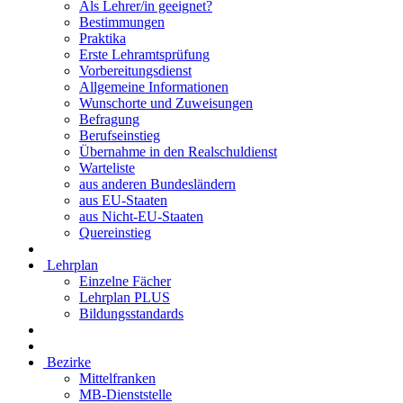
Als Lehrer/in geeignet?
Bestimmungen
Praktika
Erste Lehramtsprüfung
Vorbereitungsdienst
Allgemeine Informationen
Wunschorte und Zuweisungen
Befragung
Berufseinstieg
Übernahme in den Realschuldienst
Warteliste
aus anderen Bundesländern
aus EU-Staaten
aus Nicht-EU-Staaten
Quereinstieg
Lehrplan
Einzelne Fächer
Lehrplan PLUS
Bildungsstandards
Bezirke
Mittelfranken
MB-Dienststelle