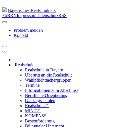
Bayerisches Realschulnetz
FöBRN
Impressum
Datenschutz
RSS
Problem melden
Kontakt
Realschule
Realschule in Bayern
Übertritt an die Realschule
Wahlpflichtfächergruppen
Termine
Informationen zum Abschluss
Berufliche Orientierung
Ganztagsschulen
Realschule21
MINT21
KOMPASS
Bestenförderung
Bilingualer Unterricht