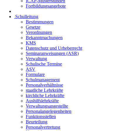
ICAP-Musterstunden
Fortbildungsangebote
Schulleitung
Bestimmungen
Gesetze
Verordnungen
Bekanntmachungen
KMS
Datenschutz und Urheberrecht
Seminaranweisungen (ASR)
Verwaltung
Schulische Termine
ASV
Formulare
Schulmanagement
Personalverhältnisse
staatliche Lehrkräfte
kirchliche Lehrkräfte
Aushilfslehrkräfte
Verwaltungsangestellte
Personalangelegenheiten
Funktionsstellen
Beurteilung
Personalvertretung