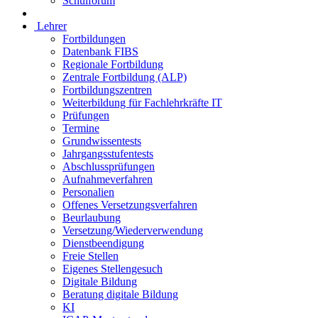
Schulforum
Lehrer
Fortbildungen
Datenbank FIBS
Regionale Fortbildung
Zentrale Fortbildung (ALP)
Fortbildungszentren
Weiterbildung für Fachlehrkräfte IT
Prüfungen
Termine
Grundwissentests
Jahrgangsstufentests
Abschlussprüfungen
Aufnahmeverfahren
Personalien
Offenes Versetzungsverfahren
Beurlaubung
Versetzung/Wiederverwendung
Dienstbeendigung
Freie Stellen
Eigenes Stellengesuch
Digitale Bildung
Beratung digitale Bildung
KI