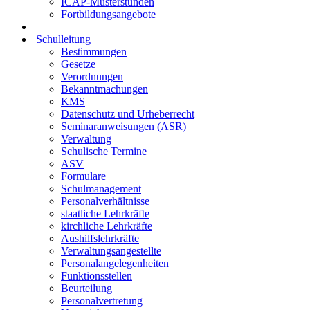
ICAP-Musterstunden
Fortbildungsangebote
Schulleitung
Bestimmungen
Gesetze
Verordnungen
Bekanntmachungen
KMS
Datenschutz und Urheberrecht
Seminaranweisungen (ASR)
Verwaltung
Schulische Termine
ASV
Formulare
Schulmanagement
Personalverhältnisse
staatliche Lehrkräfte
kirchliche Lehrkräfte
Aushilfslehrkräfte
Verwaltungsangestellte
Personalangelegenheiten
Funktionsstellen
Beurteilung
Personalvertretung