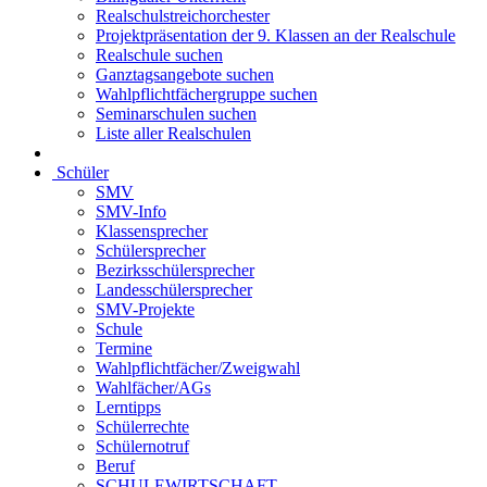
Realschulstreichorchester
Projektpräsentation der 9. Klassen an der Realschule
Realschule suchen
Ganztagsangebote suchen
Wahlpflichtfächergruppe suchen
Seminarschulen suchen
Liste aller Realschulen
Schüler
SMV
SMV-Info
Klassensprecher
Schülersprecher
Bezirksschülersprecher
Landesschülersprecher
SMV-Projekte
Schule
Termine
Wahlpflichtfächer/Zweigwahl
Wahlfächer/AGs
Lerntipps
Schülerrechte
Schülernotruf
Beruf
SCHULEWIRTSCHAFT