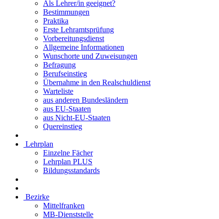
Als Lehrer/in geeignet?
Bestimmungen
Praktika
Erste Lehramtsprüfung
Vorbereitungsdienst
Allgemeine Informationen
Wunschorte und Zuweisungen
Befragung
Berufseinstieg
Übernahme in den Realschuldienst
Warteliste
aus anderen Bundesländern
aus EU-Staaten
aus Nicht-EU-Staaten
Quereinstieg
Lehrplan
Einzelne Fächer
Lehrplan PLUS
Bildungsstandards
Bezirke
Mittelfranken
MB-Dienststelle