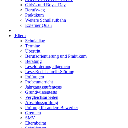
Girls´- und Boys´ Day
Berufsweg
Praktikum
Weitere Schullaufbahn
Externer Quali
Eltern
Schulalltag
Termine
Übertritt
Berufsorientierung und Praktikum
Beratung
Leseförderung allgemein
Lese-Rechtschreib-Störung
Prüfungen
Probeunterricht
Jahrgangsstufentests
Grundwissentests
Vergleichsarbeiten
Abschlussprüfung
Prüfung für andere Bewerber
Gremien
SMV
Elternbeirat