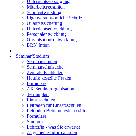
Unterrichtsversorgung
Mitarbeitergespräch
Schulentwicklung
Eigenverantwortliche Schule
Qualitätssicherung
Unterrichtsentwicklung
Personalentwicklung
Organisationsentwicklung
BRN-Intern
Seminar/Studium
Seminarschulen
Seminarschulsuche
Zentrale Fachleiter
Häufig gestellte Fragen
Formulare
AK Seminarorganisation
Terminplan
Einsatzschulen
Leitfaden für Einsatzschulen
Leitfaden Betreuungslehrkräfte
Formulare
Studium
Lehrer/in - was Sie erwartet
Allgemeine Informationen