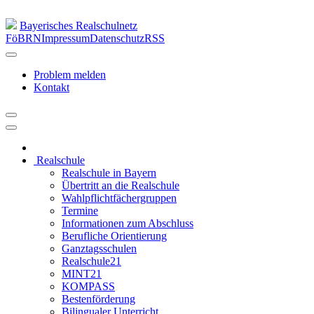
Bayerisches Realschulnetz
FöBRN
Impressum
Datenschutz
RSS
Problem melden
Kontakt
Realschule
Realschule in Bayern
Übertritt an die Realschule
Wahlpflichtfächergruppen
Termine
Informationen zum Abschluss
Berufliche Orientierung
Ganztagsschulen
Realschule21
MINT21
KOMPASS
Bestenförderung
Bilingualer Unterricht