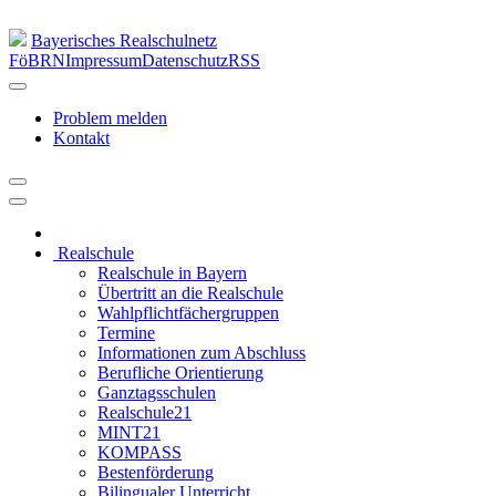
Bayerisches Realschulnetz
FöBRN
Impressum
Datenschutz
RSS
Problem melden
Kontakt
Realschule
Realschule in Bayern
Übertritt an die Realschule
Wahlpflichtfächergruppen
Termine
Informationen zum Abschluss
Berufliche Orientierung
Ganztagsschulen
Realschule21
MINT21
KOMPASS
Bestenförderung
Bilingualer Unterricht