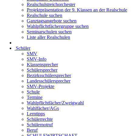
Realschulstreichorchester
Projektpräsentation der 9. Klassen an der Realschule
Realschule suchen
Ganztagsangebote suchen
Wahlpflichtfächergruppe suchen
Seminarschulen suchen
Liste aller Realschulen
Schüler
SMV
SMV-Info
Klassensprecher
Schülersprecher
Bezirksschülersprecher
Landesschülersprecher
SMV-Projekte
Schule
Termine
Wahlpflichtfächer/Zweigwahl
Wahlfächer/AGs
Lerntipps
Schülerrechte
Schülernotruf
Beruf
SCHULEWIRTSCHAFT