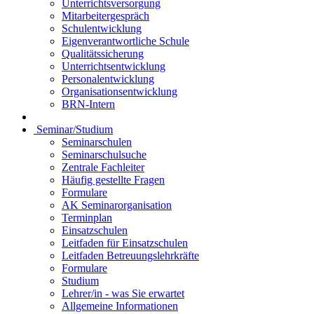
Unterrichtsversorgung
Mitarbeitergespräch
Schulentwicklung
Eigenverantwortliche Schule
Qualitätssicherung
Unterrichtsentwicklung
Personalentwicklung
Organisationsentwicklung
BRN-Intern
Seminar/Studium
Seminarschulen
Seminarschulsuche
Zentrale Fachleiter
Häufig gestellte Fragen
Formulare
AK Seminarorganisation
Terminplan
Einsatzschulen
Leitfaden für Einsatzschulen
Leitfaden Betreuungslehrkräfte
Formulare
Studium
Lehrer/in - was Sie erwartet
Allgemeine Informationen