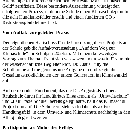
Allerheiligen-Hofkirche der Münchner Residenz als „Klimaschule
Gold“ zertifiziert. Diese besondere Auszeichnung würdigt den
erfolgreichen Prozess, in dem die Schule einen Klimaschutzplan für
alle acht Handlungsfelder erstellt und einen fundierten CO₂-
Reduktionspfad definiert hat.
Vom Auftakt zur gelebten Praxis
Den eigentlichen Startschuss für die Umsetzung dieses Projekts an
der Schule gab die Auftaktveranstaltung „Auf dem Weg zur
Klimaschule“ im Schuljahr 2024/25. Mit einem kurzweiligen
Vortrag zum Thema „Es tut sich was – wenn man was tut!“ stimmte
der wissenschaftliche Begleiter Prof. Dr. Claus Tully die
Schulfamilie auf die gemeinsame Aufgabe ein und zeigte die
Gestaltungsmöglichkeiten der jungen Generation im Klimawandel
auf.
Auf dem soliden Fundament, das die Dr.-Auguste-Kirchner-
Realschule durch ihr langjähriges Engagement als „Umweltschule“
und „Fair Trade Schule“ bereits gelegt hatte, baut das Klimaschul-
Projekt nun auf. Die Schule versteht sich dabei als aktives
Handlungsfeld, in dem Umwelt- und Klimaschutz nachhaltig in den
Alltag integriert werden.
Partizipation als Motor des Erfolgs