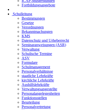
ICAP-Musterstunden
Fortbildungsangebote
Schulleitung
Bestimmungen
Gesetze
Verordnungen
Bekanntmachungen
KMS
Datenschutz und Urheberrecht
Seminaranweisungen (ASR)
Verwaltung
Schulische Termine
ASV
Formulare
Schulmanagement
Personalverhältnisse
staatliche Lehrkräfte
kirchliche Lehrkräfte
Aushilfslehrkräfte
Verwaltungsangestellte
Personalangelegenheiten
Funktionsstellen
Beurteilung
Personalvertretung