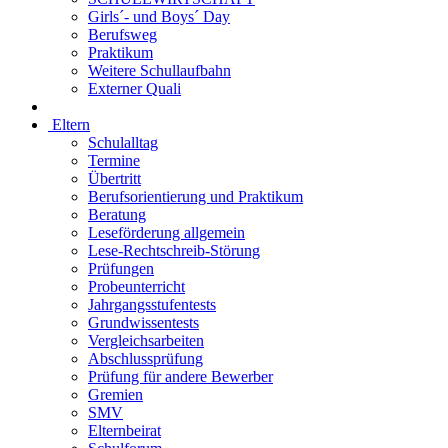
Girls´- und Boys´ Day
Berufsweg
Praktikum
Weitere Schullaufbahn
Externer Quali
Eltern
Schulalltag
Termine
Übertritt
Berufsorientierung und Praktikum
Beratung
Leseförderung allgemein
Lese-Rechtschreib-Störung
Prüfungen
Probeunterricht
Jahrgangsstufentests
Grundwissentests
Vergleichsarbeiten
Abschlussprüfung
Prüfung für andere Bewerber
Gremien
SMV
Elternbeirat