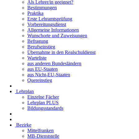
Als Lehrer/in geeignet?
Bestimmungen
Praktika
Erste Lehramtsprüfung
Vorbereitungsdienst
Allgemeine Informationen
Wunschorte und Zuweisungen
Befragung
Berufseinstieg
Übernahme in den Realschuldienst
Warteliste
aus anderen Bundesländern
aus EU-Staaten
aus Nicht-EU-Staaten
Quereinstieg
Lehrplan
Einzelne Fächer
Lehrplan PLUS
Bildungsstandards
Bezirke
Mittelfranken
MB-Dienststelle