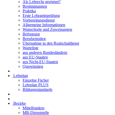
Als Lehrer/in geeignet?
Bestimmungen
Praktika
Erste Lehramtsprüfung
Vorbereitungsdienst
Allgemeine Informationen
Wunschorte und Zuweisungen
Befragung
Berufseinstieg
Übernahme in den Realschuldienst
Warteliste
aus anderen Bundesländern
aus EU-Staaten
aus Nicht-EU-Staaten
Quereinstieg
Lehrplan
Einzelne Fächer
Lehrplan PLUS
Bildungsstandards
Bezirke
Mittelfranken
MB-Dienststelle