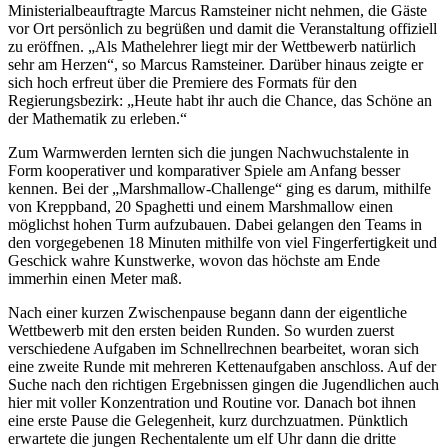
Ministerialbeauftragte Marcus Ramsteiner nicht nehmen, die Gäste
vor Ort persönlich zu begrüßen und damit die Veranstaltung offiziell
zu eröffnen. „Als Mathelehrer liegt mir der Wettbewerb natürlich
sehr am Herzen“, so Marcus Ramsteiner. Darüber hinaus zeigte er
sich hoch erfreut über die Premiere des Formats für den
Regierungsbezirk: „Heute habt ihr auch die Chance, das Schöne an
der Mathematik zu erleben.“
Zum Warmwerden lernten sich die jungen Nachwuchstalente in
Form kooperativer und komparativer Spiele am Anfang besser
kennen. Bei der „Marshmallow-Challenge“ ging es darum, mithilfe
von Kreppband, 20 Spaghetti und einem Marshmallow einen
möglichst hohen Turm aufzubauen. Dabei gelangen den Teams in
den vorgegebenen 18 Minuten mithilfe von viel Fingerfertigkeit und
Geschick wahre Kunstwerke, wovon das höchste am Ende
immerhin einen Meter maß.
Nach einer kurzen Zwischenpause begann dann der eigentliche
Wettbewerb mit den ersten beiden Runden. So wurden zuerst
verschiedene Aufgaben im Schnellrechnen bearbeitet, woran sich
eine zweite Runde mit mehreren Kettenaufgaben anschloss. Auf der
Suche nach den richtigen Ergebnissen gingen die Jugendlichen auch
hier mit voller Konzentration und Routine vor. Danach bot ihnen
eine erste Pause die Gelegenheit, kurz durchzuatmen. Pünktlich
erwartete die jungen Rechentalente um elf Uhr dann die dritte