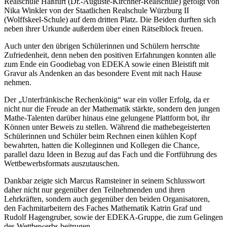
Realschule Haßfurt (Dr.-Auguste-Kirchner-Realschule) gefolgt von
Nika Winkler von der Staatlichen Realschule Würzburg II
(Wolffskeel-Schule) auf dem dritten Platz. Die Beiden durften sich
neben ihrer Urkunde außerdem über einen Rätselblock freuen.
Auch unter den übrigen Schülerinnen und Schülern herrschte
Zufriedenheit, denn neben den positiven Erfahrungen konnten alle
zum Ende ein Goodiebag von EDEKA sowie einen Bleistift mit
Gravur als Andenken an das besondere Event mit nach Hause
nehmen.
Der „Unterfränkische Rechenkönig“ war ein voller Erfolg, da er
nicht nur die Freude an der Mathematik stärkte, sondern den jungen
Mathe-Talenten darüber hinaus eine gelungene Plattform bot, ihr
Können unter Beweis zu stellen. Während die mathebegeisterten
Schülerinnen und Schüler beim Rechnen einen kühlen Kopf
bewahrten, hatten die Kolleginnen und Kollegen die Chance,
parallel dazu Ideen in Bezug auf das Fach und die Fortführung des
Wettbewerbsformats auszutauschen.
Dankbar zeigte sich Marcus Ramsteiner in seinem Schlusswort
daher nicht nur gegenüber den Teilnehmenden und ihren
Lehrkräften, sondern auch gegenüber den beiden Organisatoren,
den Fachmitarbeitern des Faches Mathematik Katrin Graf und
Rudolf Hagengruber, sowie der EDEKA-Gruppe, die zum Gelingen
des Wettbewerbs beitrugen.