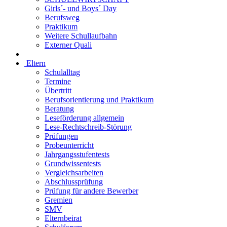
Girls´- und Boys´ Day
Berufsweg
Praktikum
Weitere Schullaufbahn
Externer Quali
Eltern
Schulalltag
Termine
Übertritt
Berufsorientierung und Praktikum
Beratung
Leseförderung allgemein
Lese-Rechtschreib-Störung
Prüfungen
Probeunterricht
Jahrgangsstufentests
Grundwissentests
Vergleichsarbeiten
Abschlussprüfung
Prüfung für andere Bewerber
Gremien
SMV
Elternbeirat