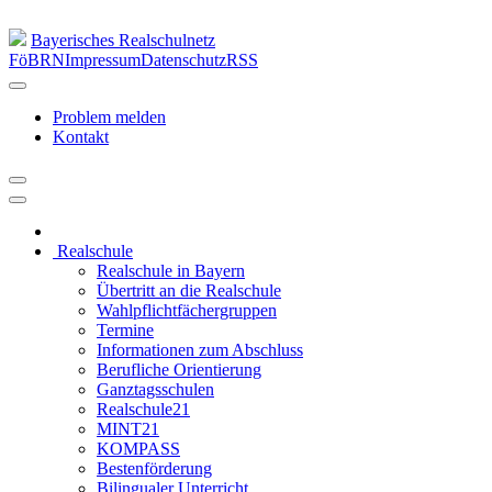
Bayerisches Realschulnetz
FöBRN
Impressum
Datenschutz
RSS
Problem melden
Kontakt
Realschule
Realschule in Bayern
Übertritt an die Realschule
Wahlpflichtfächergruppen
Termine
Informationen zum Abschluss
Berufliche Orientierung
Ganztagsschulen
Realschule21
MINT21
KOMPASS
Bestenförderung
Bilingualer Unterricht