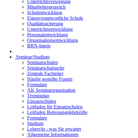
Unterrichtsversorgung
Mitarbeitergespräch
Schulentwicklung
Eigenverantwortliche Schule
Qualitätssicherung
Unterrichtsentwicklung
Personalentwicklung
Organisationsentwicklung
BRN-Intern
Seminar/Studium
Seminarschulen
Seminarschulsuche
Zentrale Fachleiter
Häufig gestellte Fragen
Formulare
AK Seminarorganisation
Terminplan
Einsatzschulen
Leitfaden für Einsatzschulen
Leitfaden Betreuungslehrkräfte
Formulare
Studium
Lehrer/in - was Sie erwartet
Allgemeine Informationen