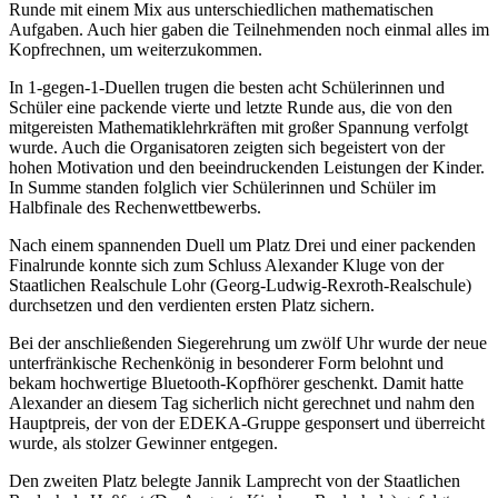
Runde mit einem Mix aus unterschiedlichen mathematischen
Aufgaben. Auch hier gaben die Teilnehmenden noch einmal alles im
Kopfrechnen, um weiterzukommen.
In 1-gegen-1-Duellen trugen die besten acht Schülerinnen und
Schüler eine packende vierte und letzte Runde aus, die von den
mitgereisten Mathematiklehrkräften mit großer Spannung verfolgt
wurde. Auch die Organisatoren zeigten sich begeistert von der
hohen Motivation und den beeindruckenden Leistungen der Kinder.
In Summe standen folglich vier Schülerinnen und Schüler im
Halbfinale des Rechenwettbewerbs.
Nach einem spannenden Duell um Platz Drei und einer packenden
Finalrunde konnte sich zum Schluss Alexander Kluge von der
Staatlichen Realschule Lohr (Georg-Ludwig-Rexroth-Realschule)
durchsetzen und den verdienten ersten Platz sichern.
Bei der anschließenden Siegerehrung um zwölf Uhr wurde der neue
unterfränkische Rechenkönig in besonderer Form belohnt und
bekam hochwertige Bluetooth-Kopfhörer geschenkt. Damit hatte
Alexander an diesem Tag sicherlich nicht gerechnet und nahm den
Hauptpreis, der von der EDEKA-Gruppe gesponsert und überreicht
wurde, als stolzer Gewinner entgegen.
Den zweiten Platz belegte Jannik Lamprecht von der Staatlichen