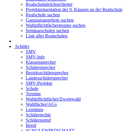
Realschulstreichorchester
Projektpräsentation der 9. Klassen an der Realschule
Realschule suchen
Ganztagsangebote suchen
Wahlpflichtfächergruppe suchen
Seminarschulen suchen
Liste aller Realschulen
Schüler
SMV
SMV-Info
Klassensprecher
Schülersprecher
Bezirksschülersprecher
Landesschülersprecher
SMV-Projekte
Schule
Termine
Wahlpflichtfächer/Zweigwahl
Wahlfächer/AGs
Lerntipps
Schülerrechte
Schülernotruf
Beruf
SCHULEWIRTSCHAFT