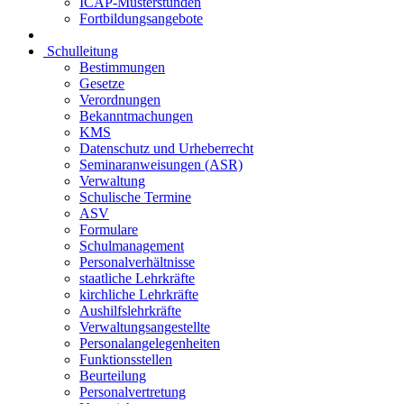
ICAP-Musterstunden
Fortbildungsangebote
Schulleitung
Bestimmungen
Gesetze
Verordnungen
Bekanntmachungen
KMS
Datenschutz und Urheberrecht
Seminaranweisungen (ASR)
Verwaltung
Schulische Termine
ASV
Formulare
Schulmanagement
Personalverhältnisse
staatliche Lehrkräfte
kirchliche Lehrkräfte
Aushilfslehrkräfte
Verwaltungsangestellte
Personalangelegenheiten
Funktionsstellen
Beurteilung
Personalvertretung