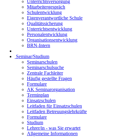
Unterrichtsversorgung
Mitarbeitergespräch
Schulentwicklung
Eigenverantwortliche Schule
Qualitätssicherung
Unterrichtsentwicklung
Personalentwicklung
Organisationsentwicklung
BRN-Intern
Seminar/Studium
Seminarschulen
Seminarschulsuche
Zentrale Fachleiter
Häufig gestellte Fragen
Formulare
AK Seminarorganisation
Terminplan
Einsatzschulen
Leitfaden für Einsatzschulen
Leitfaden Betreuungslehrkräfte
Formulare
Studium
Lehrer/in - was Sie erwartet
Allgemeine Informationen