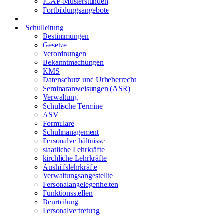
ICAP-Musterstunden
Fortbildungsangebote
Schulleitung
Bestimmungen
Gesetze
Verordnungen
Bekanntmachungen
KMS
Datenschutz und Urheberrecht
Seminaranweisungen (ASR)
Verwaltung
Schulische Termine
ASV
Formulare
Schulmanagement
Personalverhältnisse
staatliche Lehrkräfte
kirchliche Lehrkräfte
Aushilfslehrkräfte
Verwaltungsangestellte
Personalangelegenheiten
Funktionsstellen
Beurteilung
Personalvertretung