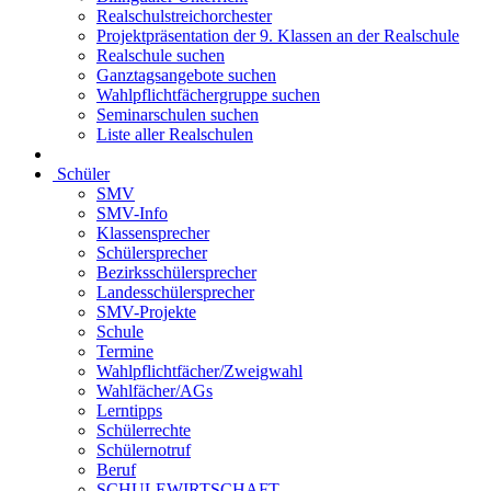
Realschulstreichorchester
Projektpräsentation der 9. Klassen an der Realschule
Realschule suchen
Ganztagsangebote suchen
Wahlpflichtfächergruppe suchen
Seminarschulen suchen
Liste aller Realschulen
Schüler
SMV
SMV-Info
Klassensprecher
Schülersprecher
Bezirksschülersprecher
Landesschülersprecher
SMV-Projekte
Schule
Termine
Wahlpflichtfächer/Zweigwahl
Wahlfächer/AGs
Lerntipps
Schülerrechte
Schülernotruf
Beruf
SCHULEWIRTSCHAFT