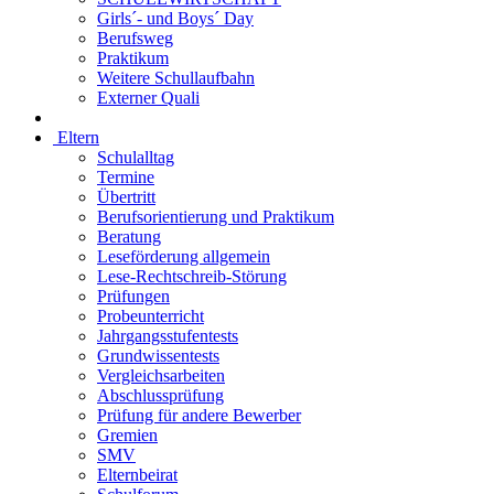
Girls´- und Boys´ Day
Berufsweg
Praktikum
Weitere Schullaufbahn
Externer Quali
Eltern
Schulalltag
Termine
Übertritt
Berufsorientierung und Praktikum
Beratung
Leseförderung allgemein
Lese-Rechtschreib-Störung
Prüfungen
Probeunterricht
Jahrgangsstufentests
Grundwissentests
Vergleichsarbeiten
Abschlussprüfung
Prüfung für andere Bewerber
Gremien
SMV
Elternbeirat