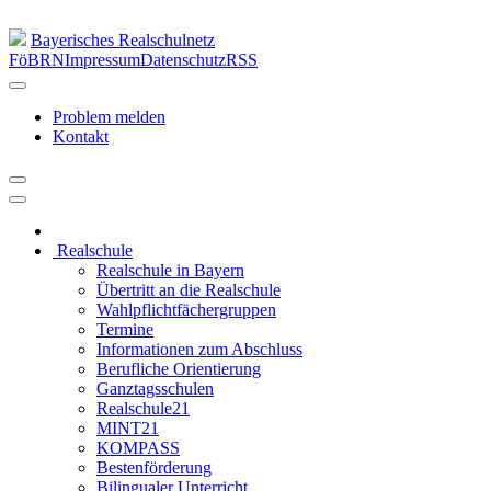
Bayerisches Realschulnetz
FöBRN
Impressum
Datenschutz
RSS
Problem melden
Kontakt
Realschule
Realschule in Bayern
Übertritt an die Realschule
Wahlpflichtfächergruppen
Termine
Informationen zum Abschluss
Berufliche Orientierung
Ganztagsschulen
Realschule21
MINT21
KOMPASS
Bestenförderung
Bilingualer Unterricht