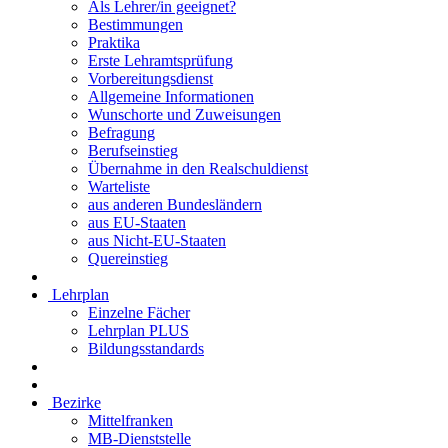
Als Lehrer/in geeignet?
Bestimmungen
Praktika
Erste Lehramtsprüfung
Vorbereitungsdienst
Allgemeine Informationen
Wunschorte und Zuweisungen
Befragung
Berufseinstieg
Übernahme in den Realschuldienst
Warteliste
aus anderen Bundesländern
aus EU-Staaten
aus Nicht-EU-Staaten
Quereinstieg
Lehrplan
Einzelne Fächer
Lehrplan PLUS
Bildungsstandards
Bezirke
Mittelfranken
MB-Dienststelle